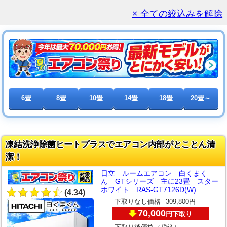
× 全ての絞込みを解除
6畳
8畳
10畳
14畳
18畳
20畳～
凍結洗浄除菌ヒートプラスでエアコン内部がとことん清
潔！
日立 ルームエアコン 白くまく
ん GTシリーズ 主に23畳 スター
ホワイト RAS-GT7126D(W)
(4.34)
下取りなし価格
309,800円
70,000
下取り
円