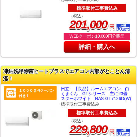
標準取付工事費込み
（税込）
,
201
000
円
WEBクーポン10,000円分贈呈
詳細・購入へ
凍結洗浄除菌ヒートプラスでエアコン内部がとことん清
潔！
日立 【良品】ルームエアコン 白
１００００円クーポン
くまくん GTシリーズ 主に23畳
付き！
スターホワイト RAS-GT7126D(W)
標準取付工事費込み
標準取付工事費込み
（税込）
,
229
800
円