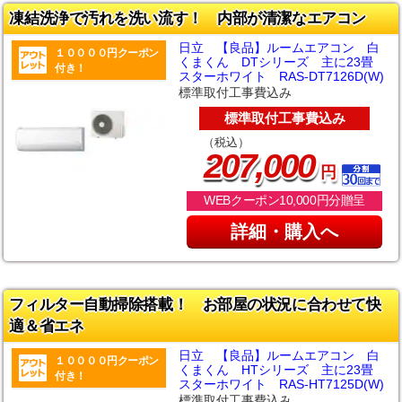
凍結洗浄で汚れを洗い流す！ 内部が清潔なエアコン
日立 【良品】ルームエアコン 白
１００００円クーポン
くまくん DTシリーズ 主に23畳
付き！
スターホワイト RAS-DT7126D(W)
標準取付工事費込み
標準取付工事費込み
（税込）
,
207
000
円
WEBクーポン10,000円分贈呈
詳細・購入へ
フィルター自動掃除搭載！ お部屋の状況に合わせて快
適＆省エネ
日立 【良品】ルームエアコン 白
１００００円クーポン
くまくん HTシリーズ 主に23畳
付き！
スターホワイト RAS-HT7125D(W)
標準取付工事費込み