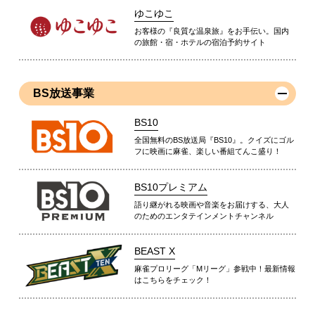
ゆこゆこ
お客様の『良質な温泉旅』をお手伝い。国内
の旅館・宿・ホテルの宿泊予約サイト
BS放送事業
BS10
全国無料のBS放送局『BS10』。クイズにゴル
フに映画に麻雀、楽しい番組てんこ盛り！
BS10プレミアム
語り継がれる映画や音楽をお届けする、大人
のためのエンタテインメントチャンネル
BEAST X
麻雀プロリーグ「Mリーグ」参戦中！最新情報
はこちらをチェック！