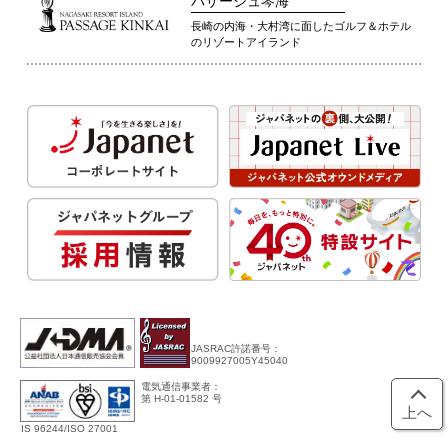
パサージュ琴海
長崎の内海・大村湾に面したゴルフ＆ホテル
のリゾートアイランド
JASRAC許諾番号：
9009927005Y45040
電気通信事業者：
第 H-01-01582 号
上へ
IS 96244/ISO 27001