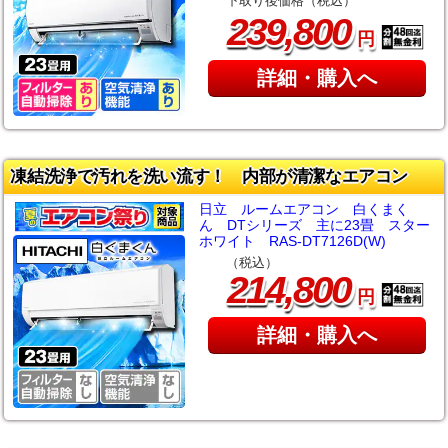
下取り後価格（税込）
,
239
800
円
詳細・購入へ
凍結洗浄で汚れを洗い流す！ 内部が清潔なエアコン
日立 ルームエアコン 白くまく
ん DTシリーズ 主に23畳 スター
ホワイト RAS-DT7126D(W)
（税込）
,
214
800
円
詳細・購入へ