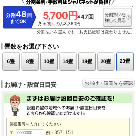
48
5,700円
分割
回
×47回
までOK
※ 初回のみ8,360円
分割払いを選んでも、お支払総額は変わりません。
畳数をお選び下さい
23畳
6畳
8畳
10畳
14畳
18畳
20畳
お届け・設置先を確認
お届け・設置日目安
郵便番号を入力してください
8571151
〒
例：