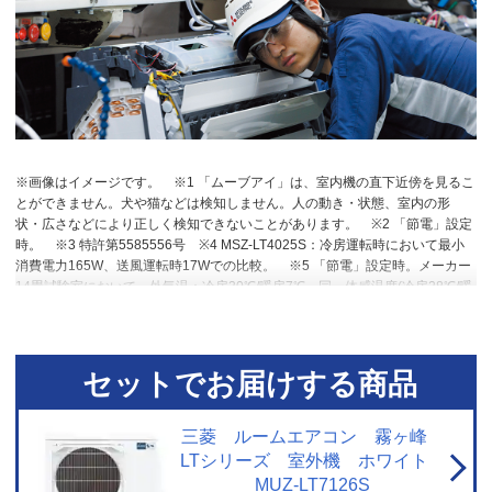
※画像はイメージです。
※1 「ムーブアイ」は、室内機の直下近傍を見るこ
とができません。犬や猫などは検知しません。人の動き・状態、室内の形
状・広さなどにより正しく検知できないことがあります。
※2 「節電」設定
時。
※3 特許第5585556号
※4 MSZ-LT4025S：冷房運転時において最小
消費電力165W、送風運転時17Wでの比較。
※5 「節電」設定時。メーカー
14畳試験室において、外気温：冷房30℃/暖房7℃、同一体感温度(冷房28℃/暖
房23℃)が得られるように運転した場合。安定時1時間における「節電」切(冷
房245Wh/暖房493Wh)と「節電」入(冷房28Wh/暖房417Wh)の消費電力量比
較。
※6~10 閉鎖された実験設備における試験結果によるもので、実使用空
間での効果を示すものではありません。
※10 換気等による屋外からの新た
セットでお届けする商品
な粒子の侵入は想定していない。0.3μｍ未満の微小粒子状物質は除去未確
認。
※11 「ハイブリッドナノコーティング」なしとありのエアコンでそれ
ぞれ10年使用後の汚れを想定
※12 特許第4698721号 他
※13 エアコン内
三菱 ルームエアコン 霧ヶ峰
部のオゾン濃度0.1ppm未満。
※14 付属品の一部除く
LTシリーズ 室外機 ホワイト
MUZ-LT7126S