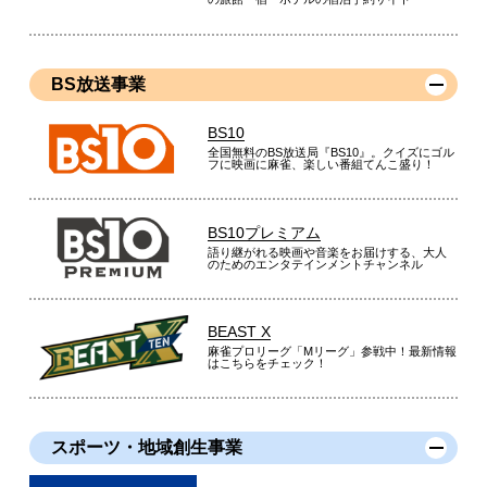
BS放送事業
BS10
全国無料のBS放送局『BS10』。クイズにゴル
フに映画に麻雀、楽しい番組てんこ盛り！
BS10プレミアム
語り継がれる映画や音楽をお届けする、大人
のためのエンタテインメントチャンネル
BEAST X
麻雀プロリーグ「Mリーグ」参戦中！最新情報
はこちらをチェック！
スポーツ・地域創生事業