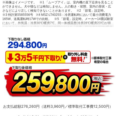
※画像はイメージです。
※1 「ムーブアイ」は、室内機の直下近傍を見ること
ができません。犬や猫などは検知しません。人の動き・状態、室内の形状・広
さなどにより正しく検知できないことがあります。
※2 「節電」設定時。
※3 特許第5585556号
※4 MSZ-LT4025S：冷房運転時において最小消費電力
165W、送風運転時17Wでの比較。
※5 「節電」設定時。メーカー14畳試験室
において、外気温：冷房30℃/暖房7℃、同一体感温度(冷房28℃/暖房23℃)が得
られるように運転した場合。安定時1時間における「節電」切(冷房245Wh/暖房
493Wh)と「節電」入(冷房28Wh/暖房417Wh)の消費電力量比較。
※6~10 閉
鎖された実験設備における試験結果によるもので、実使用空間での効果を示す
ものではありません。
※10 換気等による屋外からの新たな粒子の侵入は想定
していない。0.3μｍ未満の微小粒子状物質は除去未確認。
※11 「ハイブリッ
ドナノコーティング」なしとありのエアコンでそれぞれ10年使用後の汚れを想
定
※12 特許第4698721号 他
※13 エアコン内部のオゾン濃度0.1ppm未
満。
※14 付属品の一部除く
お支払総額276,260円（送料3,960円／標準取付工事費12,500円）