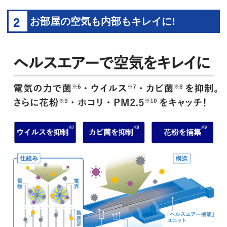
2
お部屋の空気も内部もキレイに!