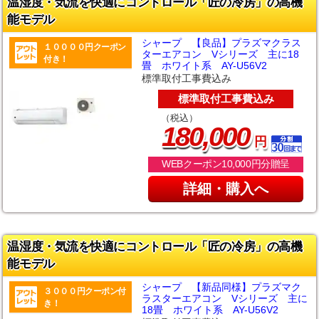
温湿度・気流を快適にコントロール「匠の冷房」の高機
能モデル
シャープ 【良品】プラズマクラス
１００００円クーポン
ターエアコン Vシリーズ 主に18
付き！
畳 ホワイト系 AY-U56V2
標準取付工事費込み
標準取付工事費込み
（税込）
,
180
000
円
WEBクーポン10,000円分贈呈
詳細・購入へ
温湿度・気流を快適にコントロール「匠の冷房」の高機
能モデル
シャープ 【新品同様】プラズマク
３０００円クーポン付
ラスターエアコン Vシリーズ 主に
き！
18畳 ホワイト系 AY-U56V2