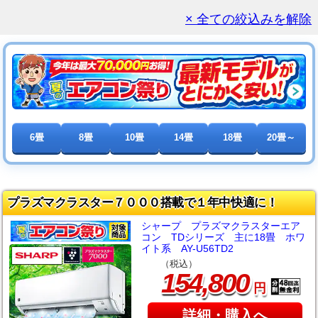
× 全ての絞込みを解除
6畳
8畳
10畳
14畳
18畳
20畳～
プラズマクラスター７０００搭載で１年中快適に！
シャープ プラズマクラスターエア
コン TDシリーズ 主に18畳 ホワ
イト系 AY-U56TD2
（税込）
,
154
800
円
詳細・購入へ