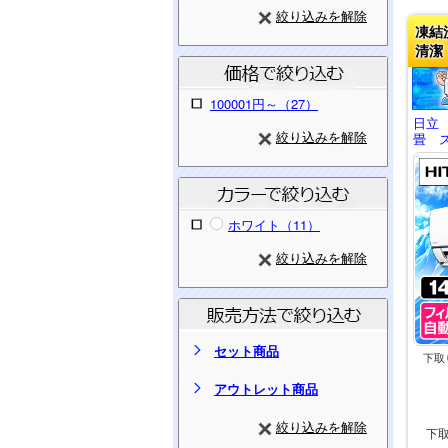
絞り込みを解除
凍結
清潔
100001円～（27）
日立
絞り込みを解除
畳 ス
ホワイト（11）
絞り込みを解除
セット商品
下取
アウトレット商品
絞り込みを解除
下