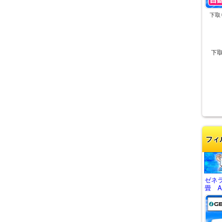
下取
下
フィ
ゼネ
畳 AS