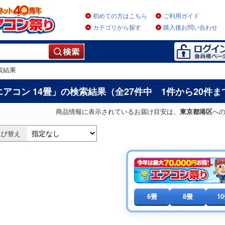
初めての方はこちら
ご利用ガイド
カテゴリから探す
購入後お問い合わせ
索結果
エアコン 14畳
」の検索結果（全27件中 1件から20件
商品情報に表示されているお届け目安は、
東京都港区
へ
並び替え
6畳
8畳
1