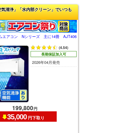
空気清浄」「水内部クリーン」でいつも
エアコン Nシリーズ 主に14畳 AJT406
(4.54)
長期保証加入可
2026年04月発売
199,800
円
35,000
円下取り