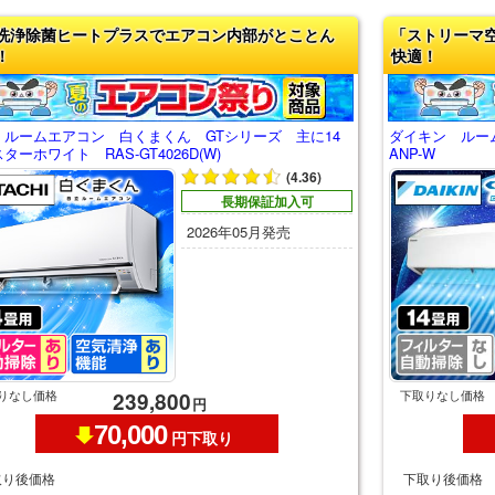
洗浄除菌ヒートプラスでエアコン内部がとことん
「ストリーマ
！
快適！
 ルームエアコン 白くまくん GTシリーズ 主に14
ダイキン ルーム
ターホワイト RAS-GT4026D(W)
ANP-W
(4.36)
長期保証加入可
2026年05月発売
りなし価格
下取りなし価格
239,800
円
70,000
円下取り
取り後価格
下取り後価格