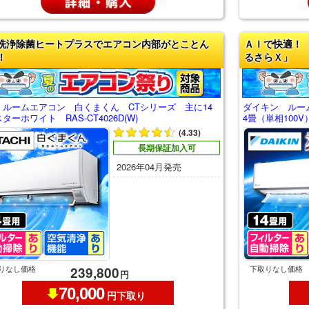
洗浄除菌ヒートプラスでエアコン内部がとことん
ＡＩで快適！
！
るさらＸ」
 ルームエアコン 白くまくん CTシリーズ 主に14
ダイキン ルー
ターホワイト RAS-CT4026D(W)
4畳（単相100V）
(4.33)
長期保証加入可
2026年04月発売
りなし価格
下取りなし価格
239,800
円
70,000
円下取り