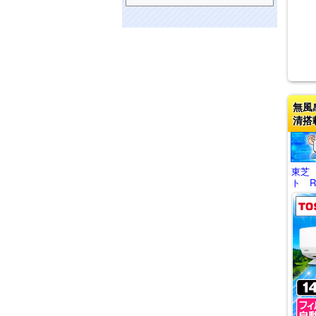
無風
清搭
東芝
ト RA