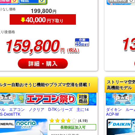
りなし価格
199,800
円
40,000
円下取り
取り後価格
1
159,800
円（税込）
ストリーマ空
ルター自動おそうじ機能やプラズマ空清を搭載！
高機能モデル
ラル エアコン ノクリア D-TKシリーズ 主に14
ダイキン ルーム
-D406TTK
ACP-W
(4.19)
長期保証加入可