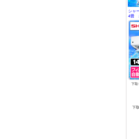
シャ
4畳 
下取
下