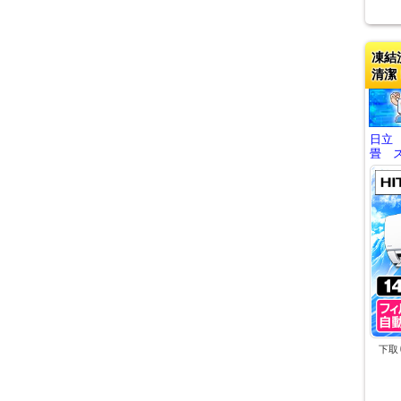
凍結
清潔
日立
畳 ス
下取