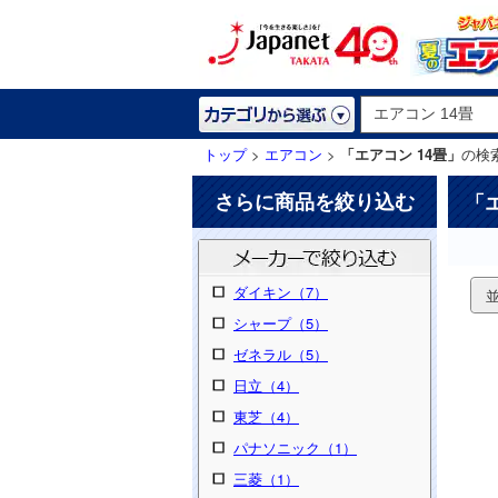
トップ
>
エアコン
>
「エアコン 14畳」
の検
さらに商品を絞り込む
「
ダイキン（7）
シャープ（5）
ゼネラル（5）
日立（4）
東芝（4）
パナソニック（1）
三菱（1）