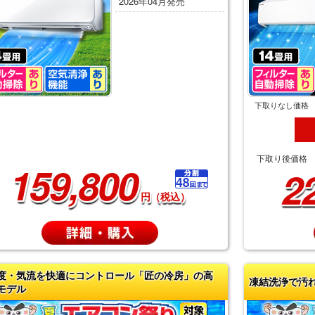
2026年04月発売
下取りなし価格
下取り後価格
159,800
2
円（税込）
度・気流を快適にコントロール「匠の冷房」の高
凍結洗浄で汚
モデル