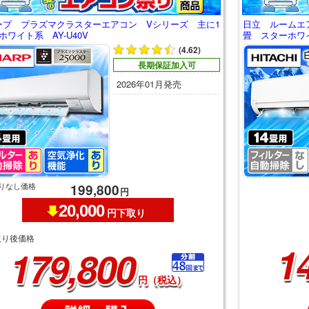
ープ プラズマクラスターエアコン Vシリーズ 主に1
日立 ルームエ
ホワイト系 AY-U40V
畳 スターホワイト
(4.62)
長期保証加入可
2026年01月発売
りなし価格
199,800
円
20,000
円下取り
取り後価格
1
179,800
円（税込）