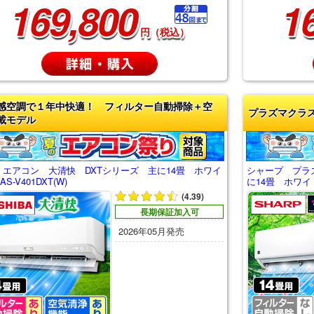
169,800
1
円（税込）
感空調で１年中快適！ フィルター自動掃除＋空
プラズマクラ
載モデル
 エアコン 大清快 DXTシリーズ 主に14畳 ホワイ
シャープ プラ
S-V401DXT(W)
に14畳 ホワイト
(4.39)
長期保証加入可
2026年05月発売