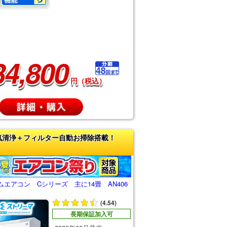
34,800
円（税込）
気清浄＋フィルター自動お掃除搭載！
エアコン Cシリーズ 主に14畳 AN406
(4.54)
長期保証加入可