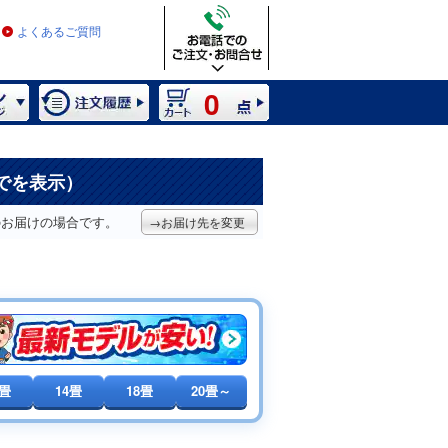
よくあるご質問
0
までを表示）
のお届けの場合です。
→お届け先を変更
0畳
14畳
18畳
20畳～