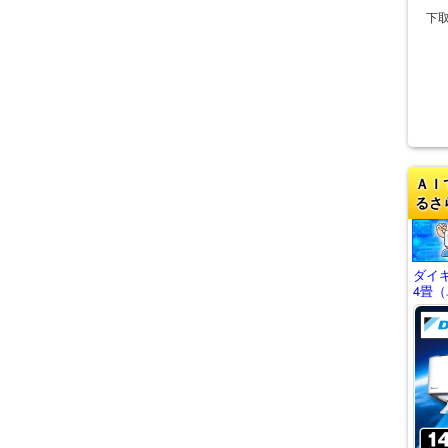
下
ＡＩ
るさ
ダイ
4畳（