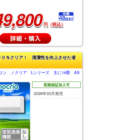
49,800
円（税込）
００％クリア！ 清潔性を向上させた省
コン ノクリア Lシリーズ 主に14畳 AS
長期保証加入可
2026年03月発売