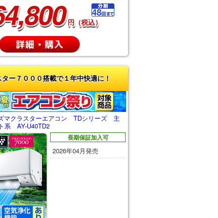
64,800
円（税込）
スター７０００搭載で１年中快適に！
ズマクラスターエアコン TDシリーズ 主
系 AY-U40TD2
長期保証加入可
2026年04月発売