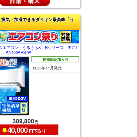
 換気・加湿できるダイキン最高峰「う
ムエアコン うるさらX Rシリーズ 主に1
 AN406ARS-W
長期保証加入可
2025年11月発売
389,800
円
40,000
円下取り