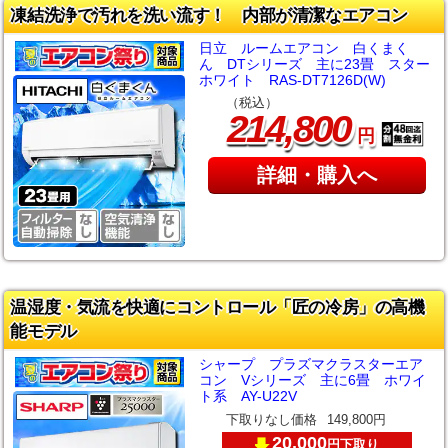
凍結洗浄で汚れを洗い流す！ 内部が清潔なエアコン
日立 ルームエアコン 白くまく
ん DTシリーズ 主に23畳 スター
ホワイト RAS-DT7126D(W)
（税込）
,
214
800
円
詳細・購入へ
温湿度・気流を快適にコントロール「匠の冷房」の高機
能モデル
シャープ プラズマクラスターエア
コン Vシリーズ 主に6畳 ホワイ
ト系 AY-U22V
下取りなし価格
149,800円
20,000
下取り
円