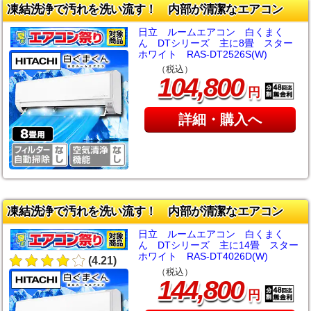
凍結洗浄で汚れを洗い流す！ 内部が清潔なエアコン
日立 ルームエアコン 白くまく
ん DTシリーズ 主に8畳 スター
ホワイト RAS-DT2526S(W)
（税込）
,
104
800
円
詳細・購入へ
凍結洗浄で汚れを洗い流す！ 内部が清潔なエアコン
日立 ルームエアコン 白くまく
ん DTシリーズ 主に14畳 スター
ホワイト RAS-DT4026D(W)
(4.21)
（税込）
,
144
800
円