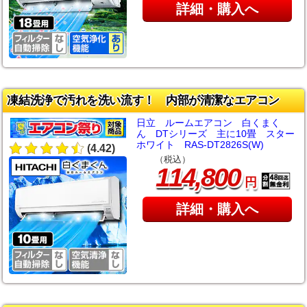
詳細・購入へ
凍結洗浄で汚れを洗い流す！ 内部が清潔なエアコン
日立 ルームエアコン 白くまく
ん DTシリーズ 主に10畳 スター
ホワイト RAS-DT2826S(W)
(4.42)
（税込）
,
114
800
円
詳細・購入へ