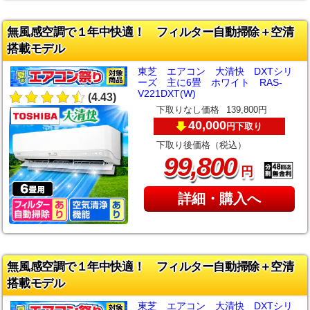
無風感空調で１年中快適！ フィルター自動掃除＋空清
搭載モデル
東芝 エアコン 大清快 DXTシリ
ーズ 主に6畳 ホワイト RAS-
V221DXT(W)
(4.43)
下取りなし価格
139,800円
40,000
下取り
円
下取り後価格（税込）
,
99
800
円
詳細・購入へ
無風感空調で１年中快適！ フィルター自動掃除＋空清
搭載モデル
東芝 エアコン 大清快 DXTシリ