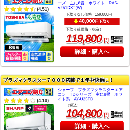
ーズ 主に8畳 ホワイト RAS-
V251DXT(W)
(4.51)
下取りなし価格
159,800円
40,000
下取り
円
下取り後価格（税込）
,
119
800
円
詳細・購入へ
プラズマクラスター７０００搭載で１年中快適に！
シャープ プラズマクラスターエア
コン TDシリーズ 主に8畳 ホワ
イト系 AY-U25TD
(4.10)
（税込）
,
104
800
円
詳細・購入へ