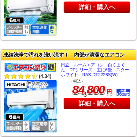
詳細・購入へ
凍結洗浄で汚れを洗い流す！ 内部が清潔なエアコン
日立 ルームエアコン 白くまく
ん DTシリーズ 主に6畳 スター
ホワイト RAS-DT2226S(W)
(4.34)
（税込）
,
84
800
円
詳細・購入へ