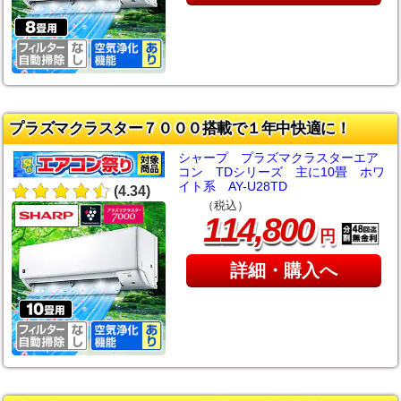
プラズマクラスター７０００搭載で１年中快適に！
シャープ プラズマクラスターエア
コン TDシリーズ 主に10畳 ホワ
イト系 AY-U28TD
(4.34)
（税込）
,
114
800
円
詳細・購入へ