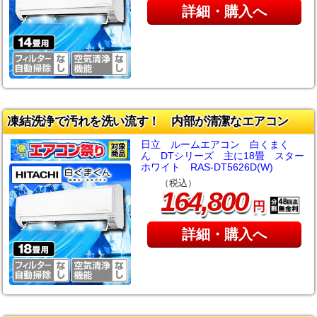
詳細・購入へ
凍結洗浄で汚れを洗い流す！ 内部が清潔なエアコン
日立 ルームエアコン 白くまく
ん DTシリーズ 主に18畳 スター
ホワイト RAS-DT5626D(W)
（税込）
,
164
800
円
詳細・購入へ