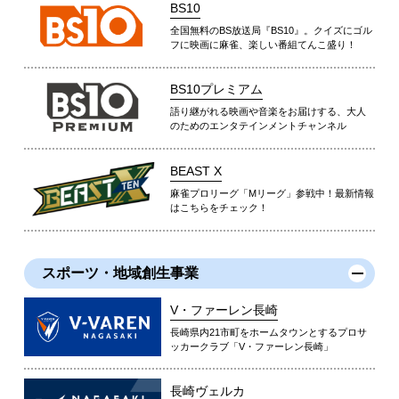
BS10
全国無料のBS放送局『BS10』。クイズにゴル
フに映画に麻雀、楽しい番組てんこ盛り！
BS10プレミアム
語り継がれる映画や音楽をお届けする、大人
のためのエンタテインメントチャンネル
BEAST X
麻雀プロリーグ「Mリーグ」参戦中！最新情報
はこちらをチェック！
スポーツ・地域創生事業
V・ファーレン長崎
長崎県内21市町をホームタウンとするプロサ
ッカークラブ「V・ファーレン長崎」
長崎ヴェルカ