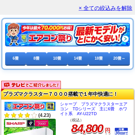
× 全ての絞込みを解除
6畳
8畳
10畳
14畳
18畳
20畳～
プラズマクラスター７０００搭載で１年中快適に！
シャープ プラズマクラスターエア
コン TDシリーズ 主に6畳 ホワ
イト系 AY-U22TD
(4.23)
（税込）
,
84
800
円