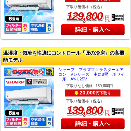
下取り後価格（税込）
,
129
800
円
詳細・購入へ
温湿度・気流を快適にコントロール「匠の冷房」の高機
能モデル
シャープ プラズマクラスターエア
コン Vシリーズ 主に8畳 ホワイ
ト系 AY-U25V
下取りなし価格
159,800円
20,000
下取り
円
下取り後価格（税込）
,
139
800
円
詳細・購入へ