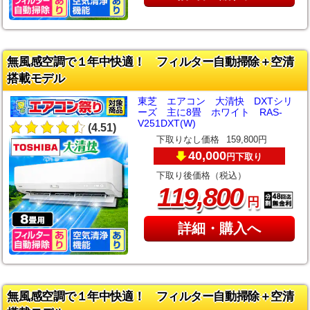
無風感空調で１年中快適！ フィルター自動掃除＋空清
搭載モデル
東芝 エアコン 大清快 DXTシリ
ーズ 主に8畳 ホワイト RAS-
V251DXT(W)
(4.51)
下取りなし価格
159,800円
40,000
下取り
円
下取り後価格（税込）
,
119
800
円
詳細・購入へ
無風感空調で１年中快適！ フィルター自動掃除＋空清