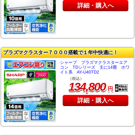
詳細・購入へ
プラズマクラスター７０００搭載で１年中快適に！
シャープ プラズマクラスターエア
コン TDシリーズ 主に14畳 ホワ
イト系 AY-U40TD2
（税込）
,
134
800
円
詳細・購入へ