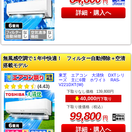
円
詳細・購入へ
無風感空調で１年中快適！ フィルター自動掃除＋空清
搭載モデル
東芝 エアコン 大清快 DXTシリ
ーズ 主に6畳 ホワイト RAS-
V221DXT(W)
(4.43)
下取りなし価格
139,800円
40,000
下取り
円
下取り後価格（税込）
,
99
800
円
詳細・購入へ