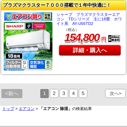
プラズマクラスター７０００搭載で１年中快適に！
シャープ プラズマクラスターエア
コン TDシリーズ 主に18畳 ホワ
イト系 AY-U56TD2
（税込）
,
154
800
円
詳細・購入へ
1
2
3
4
5
<前へ
次へ>
トップ
>
エアコン
>
「エアコン 除湿」
の検索結果