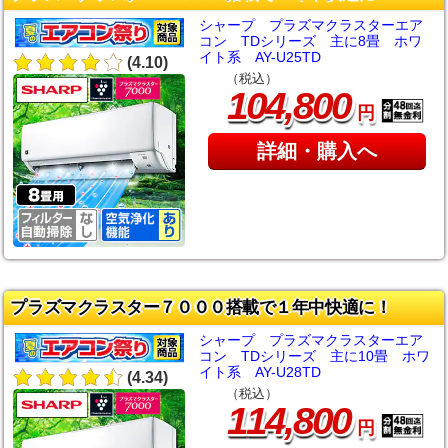
シャープ プラズマクラスターエア
コン TDシリーズ 主に8畳 ホワ
イト系 AY-U25TD
(4.10)
（税込）
,
104
800
円
詳細・購入へ
プラズマクラスター７０００搭載で１年中快適に！
シャープ プラズマクラスターエア
コン TDシリーズ 主に10畳 ホワ
イト系 AY-U28TD
(4.34)
（税込）
,
114
800
円