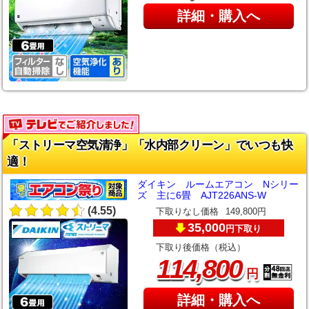
詳細・購入へ
「ストリーマ空気清浄」「水内部クリーン」でいつも快
適！
ダイキン ルームエアコン Nシリー
ズ 主に6畳 AJT226ANS-W
(4.55)
下取りなし価格
149,800円
35,000
下取り
円
下取り後価格（税込）
,
114
800
円
詳細・購入へ