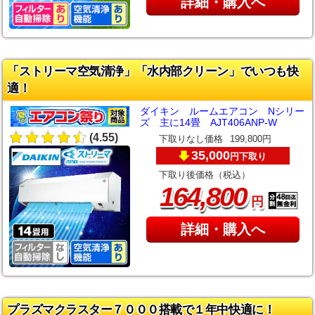
詳細・購入へ
「ストリーマ空気清浄」「水内部クリーン」でいつも快
適！
ダイキン ルームエアコン Nシリー
ズ 主に14畳 AJT406ANP-W
(4.55)
下取りなし価格
199,800円
35,000
下取り
円
下取り後価格（税込）
,
164
800
円
詳細・購入へ
プラズマクラスター７０００搭載で１年中快適に！