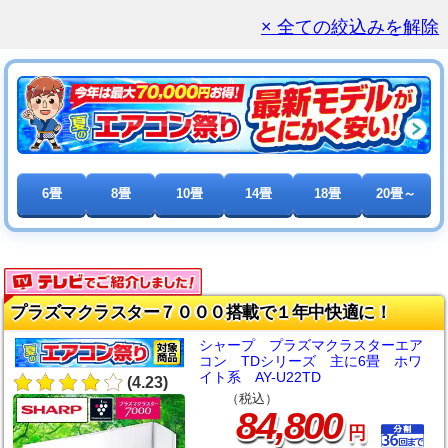
× 全ての絞込みを解除
6畳
8畳
10畳
14畳
18畳
20畳～
プラズマクラスター７０００搭載で１年中快適に！
シャープ プラズマクラスターエア
コン TDシリーズ 主に6畳 ホワ
イト系 AY-U22TD
(4.23)
（税込）
,
84
800
円