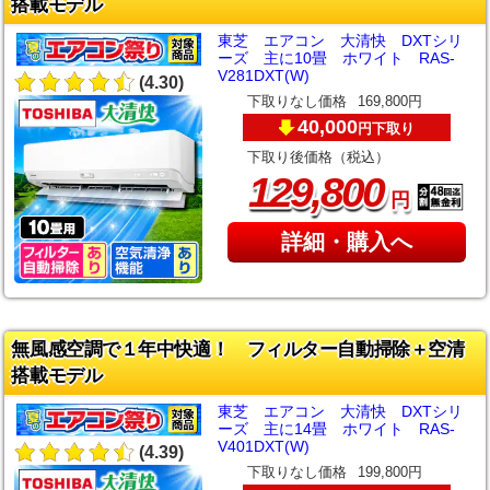
搭載モデル
東芝 エアコン 大清快 DXTシリ
ーズ 主に10畳 ホワイト RAS-
V281DXT(W)
(4.30)
下取りなし価格
169,800円
40,000
下取り
円
下取り後価格（税込）
,
129
800
円
詳細・購入へ
無風感空調で１年中快適！ フィルター自動掃除＋空清
搭載モデル
東芝 エアコン 大清快 DXTシリ
ーズ 主に14畳 ホワイト RAS-
V401DXT(W)
(4.39)
下取りなし価格
199,800円