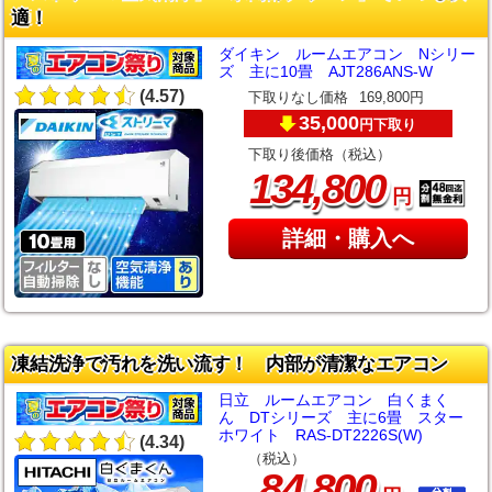
適！
ダイキン ルームエアコン Nシリー
ズ 主に10畳 AJT286ANS-W
(4.57)
下取りなし価格
169,800円
35,000
下取り
円
下取り後価格（税込）
,
134
800
円
詳細・購入へ
凍結洗浄で汚れを洗い流す！ 内部が清潔なエアコン
日立 ルームエアコン 白くまく
ん DTシリーズ 主に6畳 スター
ホワイト RAS-DT2226S(W)
(4.34)
（税込）
,
84
800