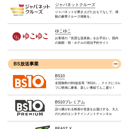
ジャパネットクルーズ
ジャパネットが磨き上げたおもてなしで、感
動の豪華クルーズ体験を。
ゆこゆこ
お客様の『良質な温泉旅』をお手伝い。国内
の旅館・宿・ホテルの宿泊予約サイト
BS放送事業
BS10
全国無料のBS放送局『BS10』。クイズにゴル
フに映画に麻雀、楽しい番組てんこ盛り！
BS10プレミアム
語り継がれる映画や音楽をお届けする、大人
のためのエンタテインメントチャンネル
BEAST X