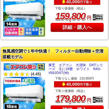
40,000
下取り
円
下取り後価格（税込）
,
159
800
円
詳細・購入へ
無風感空調で１年中快適！ フィルター自動掃除＋空清
搭載モデル
東芝 エアコン 大清快 DXTシリ
ーズ 主に18畳 ホワイト RAS-
V562DXT(W)
(4.45)
下取りなし価格
219,800円
40,000
下取り
円
下取り後価格（税込）
,
179
800
円