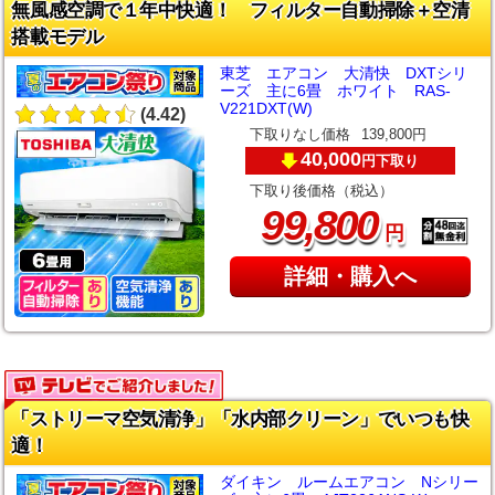
無風感空調で１年中快適！ フィルター自動掃除＋空清
搭載モデル
東芝 エアコン 大清快 DXTシリ
ーズ 主に6畳 ホワイト RAS-
V221DXT(W)
(4.42)
下取りなし価格
139,800円
40,000
下取り
円
下取り後価格（税込）
,
99
800
円
詳細・購入へ
「ストリーマ空気清浄」「水内部クリーン」でいつも快
適！
ダイキン ルームエアコン Nシリー