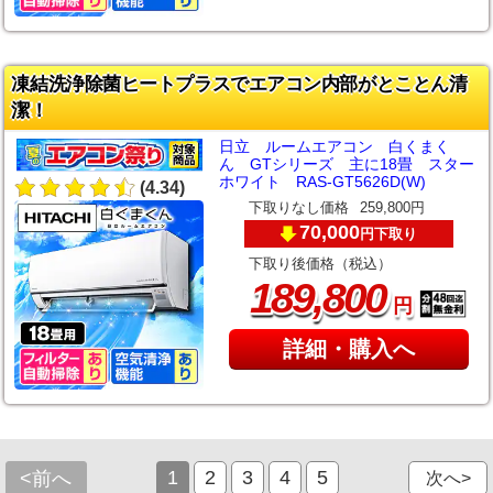
凍結洗浄除菌ヒートプラスでエアコン内部がとことん清
潔！
日立 ルームエアコン 白くまく
ん GTシリーズ 主に18畳 スター
ホワイト RAS-GT5626D(W)
(4.34)
下取りなし価格
259,800円
70,000
下取り
円
下取り後価格（税込）
,
189
800
円
詳細・購入へ
1
2
3
4
5
<前へ
次へ>