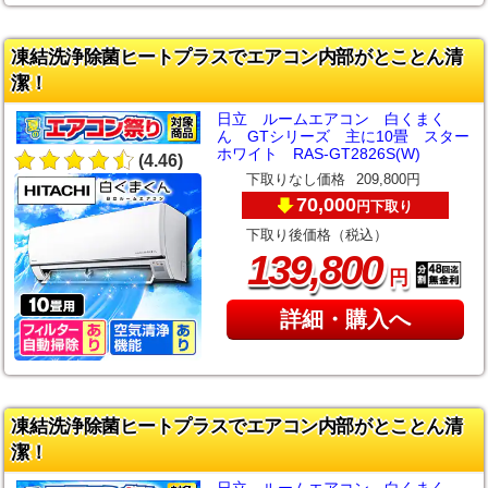
凍結洗浄除菌ヒートプラスでエアコン内部がとことん清
潔！
日立 ルームエアコン 白くまく
ん GTシリーズ 主に10畳 スター
ホワイト RAS-GT2826S(W)
(4.46)
下取りなし価格
209,800円
70,000
下取り
円
下取り後価格（税込）
,
139
800
円
詳細・購入へ
凍結洗浄除菌ヒートプラスでエアコン内部がとことん清
潔！
日立 ルームエアコン 白くまく