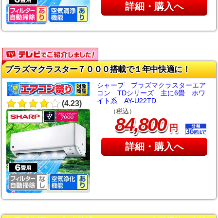
詳細・購入へ
プラズマクラスター７０００搭載で１年中快適に！
シャープ プラズマクラスターエア
コン TDシリーズ 主に6畳 ホワ
イト系 AY-U22TD
(4.23)
（税込）
,
84
800
円
詳細・購入へ