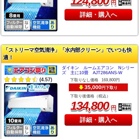
,
124
800
円
詳細・購入へ
「ストリーマ空気清浄」「水内部クリーン」でいつも快
適！
ダイキン ルームエアコン Nシリー
ズ 主に10畳 AJT286ANS-W
(4.57)
下取りなし価格
169,800円
35,000
下取り
円
下取り後価格（税込）
,
134
800
円
詳細・購入へ