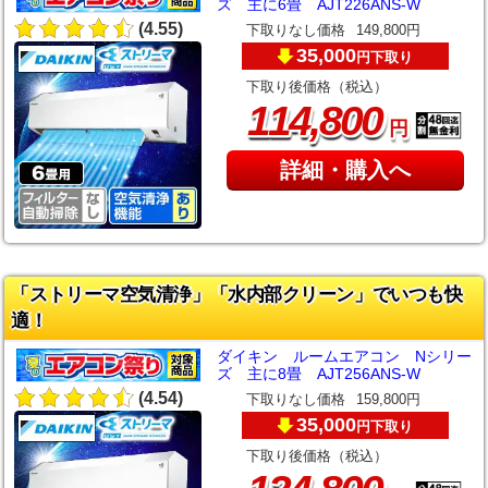
ズ 主に6畳 AJT226ANS-W
(4.55)
下取りなし価格
149,800円
35,000
下取り
円
下取り後価格（税込）
,
114
800
円
詳細・購入へ
「ストリーマ空気清浄」「水内部クリーン」でいつも快
適！
ダイキン ルームエアコン Nシリー
ズ 主に8畳 AJT256ANS-W
(4.54)
下取りなし価格
159,800円
35,000
下取り
円
下取り後価格（税込）