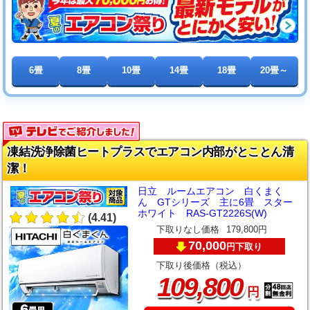
6畳
8畳
10畳
14畳
18畳
20畳～
凍結洗浄除菌ヒートプラスでエアコン内部がとことん清
潔！
日立 ルームエアコン 白くまく
ん GTシリーズ 主に6畳 スター
ホワイト RAS-GT2226S(W)
(4.41)
下取りなし価格
179,800円
70,000
下取り
円
下取り後価格（税込）
,
109
800
円