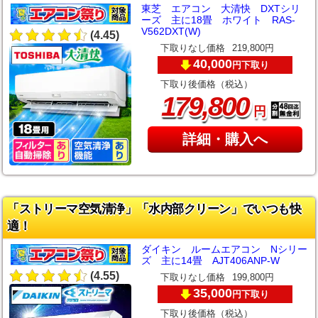
東芝 エアコン 大清快 DXTシリ
ーズ 主に18畳 ホワイト RAS-
V562DXT(W)
(4.45)
下取りなし価格
219,800円
40,000
下取り
円
下取り後価格（税込）
,
179
800
円
詳細・購入へ
「ストリーマ空気清浄」「水内部クリーン」でいつも快
適！
ダイキン ルームエアコン Nシリー
ズ 主に14畳 AJT406ANP-W
(4.55)
下取りなし価格
199,800円
35,000
下取り
円
下取り後価格（税込）