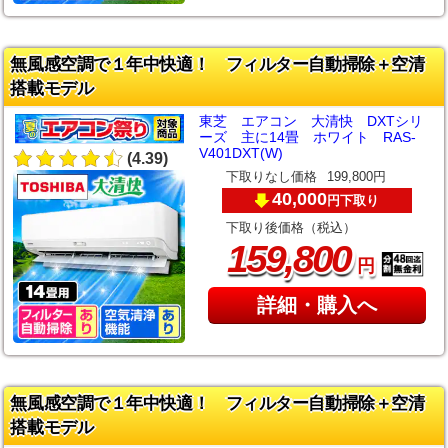
無風感空調で１年中快適！ フィルター自動掃除＋空清
搭載モデル
東芝 エアコン 大清快 DXTシリ
ーズ 主に14畳 ホワイト RAS-
V401DXT(W)
(4.39)
下取りなし価格
199,800円
40,000
下取り
円
下取り後価格（税込）
,
159
800
円
詳細・購入へ
無風感空調で１年中快適！ フィルター自動掃除＋空清
搭載モデル