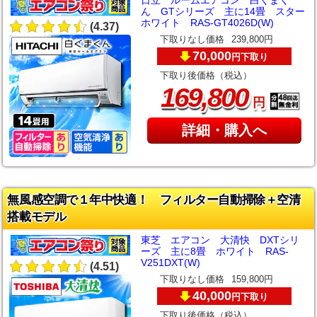
ん GTシリーズ 主に14畳 スター
ホワイト RAS-GT4026D(W)
(4.37)
下取りなし価格
239,800円
70,000
下取り
円
下取り後価格（税込）
,
169
800
円
詳細・購入へ
無風感空調で１年中快適！ フィルター自動掃除＋空清
搭載モデル
東芝 エアコン 大清快 DXTシリ
ーズ 主に8畳 ホワイト RAS-
V251DXT(W)
(4.51)
下取りなし価格
159,800円
40,000
下取り
円
下取り後価格（税込）