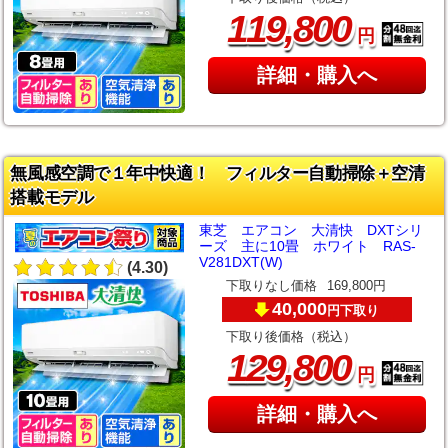
,
119
800
円
詳細・購入へ
無風感空調で１年中快適！ フィルター自動掃除＋空清
搭載モデル
東芝 エアコン 大清快 DXTシリ
ーズ 主に10畳 ホワイト RAS-
V281DXT(W)
(4.30)
下取りなし価格
169,800円
40,000
下取り
円
下取り後価格（税込）
,
129
800
円
詳細・購入へ