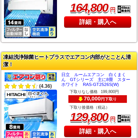
,
164
800
円
詳細・購入へ
凍結洗浄除菌ヒートプラスでエアコン内部がとことん清
潔！
日立 ルームエアコン 白くまく
ん GTシリーズ 主に8畳 スター
ホワイト RAS-GT2526S(W)
(4.36)
下取りなし価格
199,800円
70,000
下取り
円
下取り後価格（税込）
,
129
800
円
詳細・購入へ