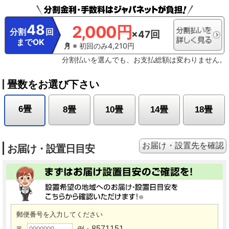
48
2,000円
分割
回
×47回
までOK
※ 初回のみ4,210円
分割払いを選んでも、お支払総額は変わりません。
畳数をお選び下さい
6畳
8畳
10畳
14畳
18畳
お届け・設置先を確認
お届け・設置日目安
郵便番号を入力してください
8571151