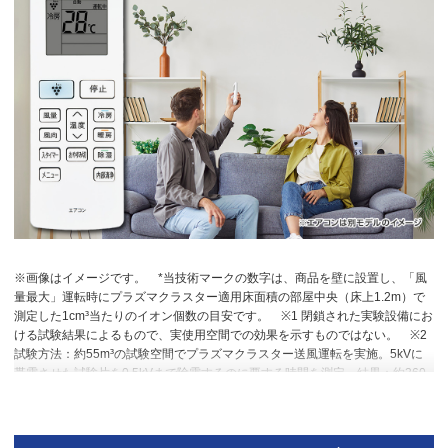
※画像はイメージです。
*当技術マークの数字は、商品を壁に設置し、「風
量最大」運転時にプラズマクラスター適用床面積の部屋中央（床上1.2m）で
測定した1cm³当たりのイオン個数の目安です。
※1 閉鎖された実験設備にお
ける試験結果によるもので、実使用空間での効果を示すものではない。
※2
試験方法：約55m³の試験空間でプラズマクラスター送風運転を実施。5kVに
帯電させた試験片を0.5kVまで除電するのに要する時間を測定。結果：約360
秒で初期電位5kVが0.5kVまで減衰。