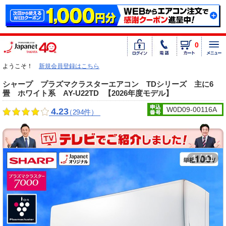
0
ようこそ！
新規会員登録はこちら
シャープ プラズマクラスターエアコン TDシリーズ 主に6
畳 ホワイト系 AY-U22TD
【2026年度モデル】
W0D09-00116A
4.23
（294件）
1 / 11