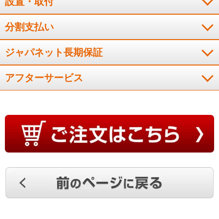
設置・取付
静か。即効性なクーラー。取り付け作業が迅速で優秀です。
分割支払い
（
大阪府
60代
O.K様
）
ジャパネット長期保証
０．５度刻みで出来ない
アフターサービス
仕方ないのかも知れないが、温度調整が０．５度刻みで出来な
いのは残念。
（
兵庫県
50代
I.S様
）
プラズマクラスター搭載で満足
欲しかったシャープのプラズマクラスターの製品で、満足して
います。リモコンの形状も前の物と似ていて、使い勝手も良い
です。