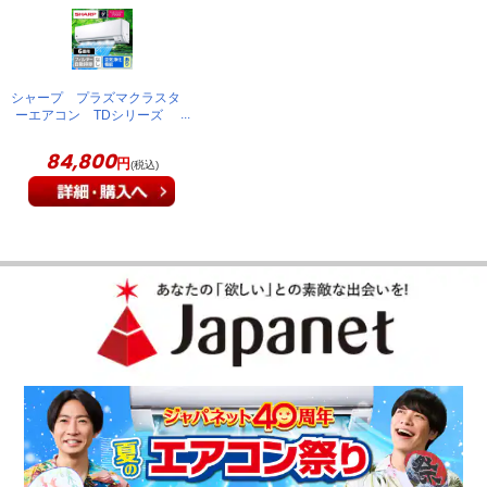
シャープ プラズマクラスタ
ーエアコン TDシリーズ
主に6畳 ホワイト系 AY-
U22TD
84,800
円
(税込)