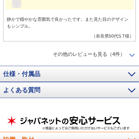
静かで穏やかな雰囲気で良かったです。また見た目のデザイン
もシンプル。
（
奈良県
50代
S.T様
）
暑さを乗り越えられる
その他のレビューも見る（4件）
仕様・付属品
２０２７年問題で環境の基準が変わり、低価格のエアコンが無
よくある質問
くなるかもしれないということで、今付け替えようと購入に至
りました。暑さを乗り越えるのに安心材料になりました。
（
滋賀県
50代
U.T様
）
静かで早く冷える