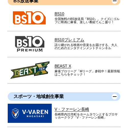
BS放送事業
BS10
全国無料のBS放送局『BS10』。クイズにゴル
フに映画に麻雀、楽しい番組てんこ盛り！
BS10プレミアム
語り継がれる映画や音楽をお届けする、大人
のためのエンタテインメントチャンネル
BEAST X
麻雀プロリーグ「Mリーグ」参戦中！最新情報
はこちらをチェック！
スポーツ・地域創生事業
V・ファーレン長崎
長崎県内21市町をホームタウンとするプロサ
ッカークラブ「V・ファーレン長崎」