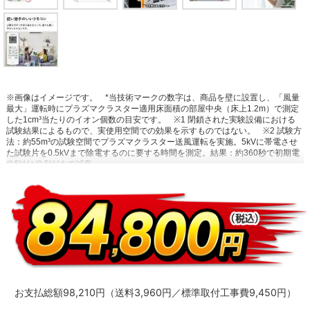
※画像はイメージです。
*当技術マークの数字は、商品を壁に設置し、「風量
最大」運転時にプラズマクラスター適用床面積の部屋中央（床上1.2m）で測定
した1cm³当たりのイオン個数の目安です。
※1 閉鎖された実験設備における
試験結果によるもので、実使用空間での効果を示すものではない。
※2 試験方
法：約55m³の試験空間でプラズマクラスター送風運転を実施。5kVに帯電させ
た試験片を0.5kVまで除電するのに要する時間を測定。結果：約360秒で初期電
位5kVが0.5kVまで減衰。
お支払総額98,210円（送料3,960円／標準取付工事費9,450円）