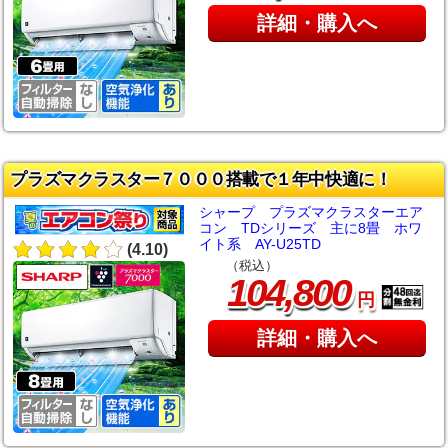
詳細・購入へ
プラズマクラスター７０００搭載で１年中快適に！
シャープ プラズマクラスターエア
コン TDシリーズ 主に8畳 ホワ
イト系 AY-U25TD
(4.10)
（税込）
,
104
800
円
詳細・購入へ