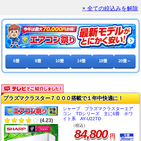
× 全ての絞込みを解除
6畳
8畳
10畳
14畳
18畳
20畳～
プラズマクラスター７０００搭載で１年中快適に！
シャープ プラズマクラスターエア
コン TDシリーズ 主に6畳 ホワ
イト系 AY-U22TD
(4.23)
（税込）
,
84
800
円