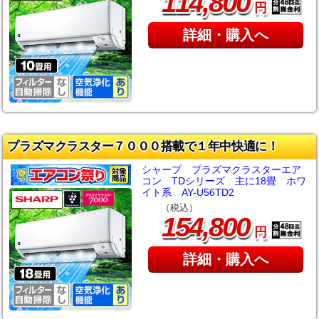
,
114
800
円
詳細・購入へ
プラズマクラスター７０００搭載で１年中快適に！
シャープ プラズマクラスターエア
コン TDシリーズ 主に18畳 ホワ
イト系 AY-U56TD2
（税込）
,
154
800
円
詳細・購入へ