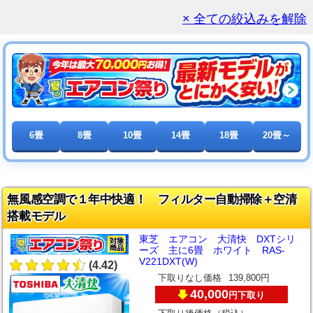
× 全ての絞込みを解除
6畳
8畳
10畳
14畳
18畳
20畳～
無風感空調で１年中快適！ フィルター自動掃除＋空清
搭載モデル
東芝 エアコン 大清快 DXTシリ
ーズ 主に6畳 ホワイト RAS-
V221DXT(W)
(4.42)
下取りなし価格
139,800円
40,000
下取り
円