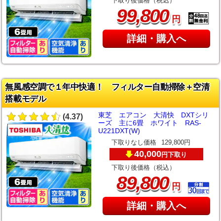
下取り後価格（税込）
,
99
800
円
詳細・購入へ
無風感空調で１年中快適！ フィルター自動掃除＋空清
搭載モデル
東芝 エアコン 大清快 DXTシリ
(4.37)
ーズ 主に6畳 ホワイト RAS-
U221DXT(W)
下取りなし価格
129,800円
40,000
下取り
円
下取り後価格（税込）
,
89
800
円
詳細・購入へ