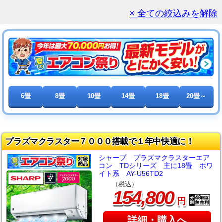
× 全ての絞込みを解除
6畳
8畳
10畳
14畳
18畳
20畳～
プラズマクラスター７０００搭載で１年中快適に！
シャープ プラズマクラスターエア
コン TDシリーズ 主に18畳 ホワ
イト系 AY-U56TD2
（税込）
,
154
800
円
詳細・購入へ