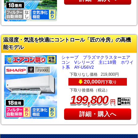
温湿度・気流を快適にコントロール「匠の冷房」の高機
能モデル
シャープ プラズマクラスターエア
コン Vシリーズ 主に18畳 ホワイ
ト系 AY-U56V2
下取りなし価格
219,800円
20,000
下取り
円
下取り後価格（税込）
,
199
800
円
詳細・購入へ