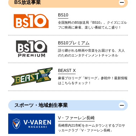
BS放送事業
BS10
全国無料のBS放送局『BS10』。クイズにゴル
フに映画に麻雀、楽しい番組てんこ盛り！
BS10プレミアム
語り継がれる映画や音楽をお届けする、大人
のためのエンタテインメントチャンネル
BEAST X
麻雀プロリーグ「Mリーグ」参戦中！最新情報
はこちらをチェック！
スポーツ・地域創生事業
V・ファーレン長崎
長崎県内21市町をホームタウンとするプロサ
ッカークラブ「V・ファーレン長崎」