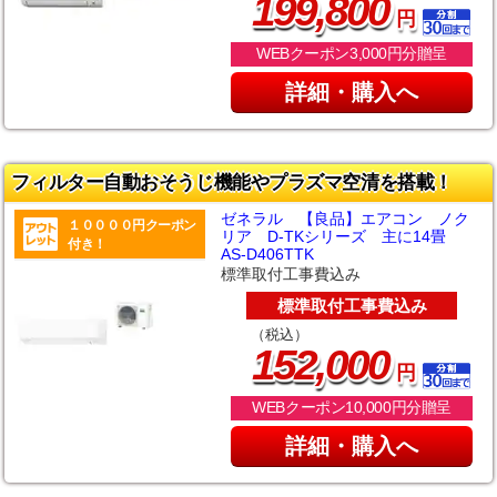
,
199
800
円
WEBクーポン3,000円分贈呈
詳細・購入へ
フィルター自動おそうじ機能やプラズマ空清を搭載！
ゼネラル 【良品】エアコン ノク
１００００円クーポン
リア D-TKシリーズ 主に14畳
付き！
AS-D406TTK
標準取付工事費込み
標準取付工事費込み
（税込）
,
152
000
円
WEBクーポン10,000円分贈呈
詳細・購入へ