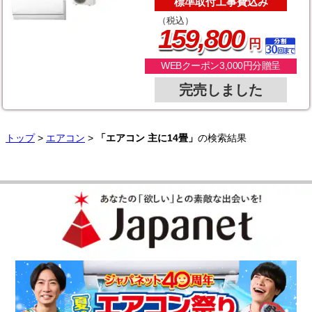
標準取付工事費込み
（税込）
,
159
800
円
WEBクーポン3,000円分贈呈
完売しました
トップ
>
エアコン
>
「エアコン 主に14畳」
の検索結果