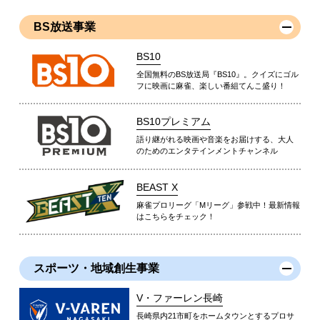
BS放送事業
BS10
全国無料のBS放送局『BS10』。クイズにゴル
フに映画に麻雀、楽しい番組てんこ盛り！
BS10プレミアム
語り継がれる映画や音楽をお届けする、大人
のためのエンタテインメントチャンネル
BEAST X
麻雀プロリーグ「Mリーグ」参戦中！最新情報
はこちらをチェック！
スポーツ・地域創生事業
V・ファーレン長崎
長崎県内21市町をホームタウンとするプロサ