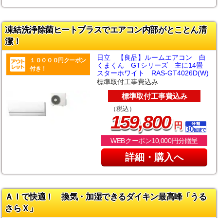
凍結洗浄除菌ヒートプラスでエアコン内部がとことん清
潔！
日立 【良品】ルームエアコン 白
１００００円クーポン
くまくん GTシリーズ 主に14畳
付き！
スターホワイト RAS-GT4026D(W)
標準取付工事費込み
標準取付工事費込み
（税込）
,
159
800
円
WEBクーポン10,000円分贈呈
詳細・購入へ
ＡＩで快適！ 換気・加湿できるダイキン最高峰「うる
さらＸ」