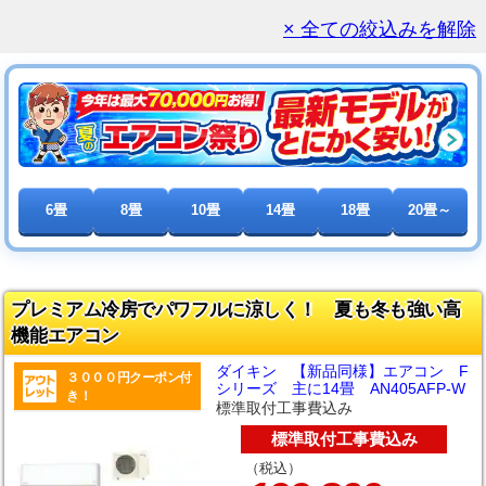
× 全ての絞込みを解除
6畳
8畳
10畳
14畳
18畳
20畳～
プレミアム冷房でパワフルに涼しく！ 夏も冬も強い高
機能エアコン
ダイキン 【新品同様】エアコン F
３０００円クーポン付
シリーズ 主に14畳 AN405AFP-W
き！
標準取付工事費込み
標準取付工事費込み
（税込）