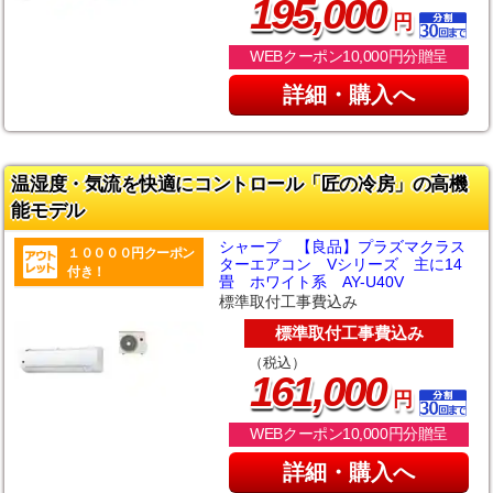
,
195
000
円
WEBクーポン10,000円分贈呈
詳細・購入へ
温湿度・気流を快適にコントロール「匠の冷房」の高機
能モデル
シャープ 【良品】プラズマクラス
１００００円クーポン
ターエアコン Vシリーズ 主に14
付き！
畳 ホワイト系 AY-U40V
標準取付工事費込み
標準取付工事費込み
（税込）
,
161
000
円
WEBクーポン10,000円分贈呈
詳細・購入へ