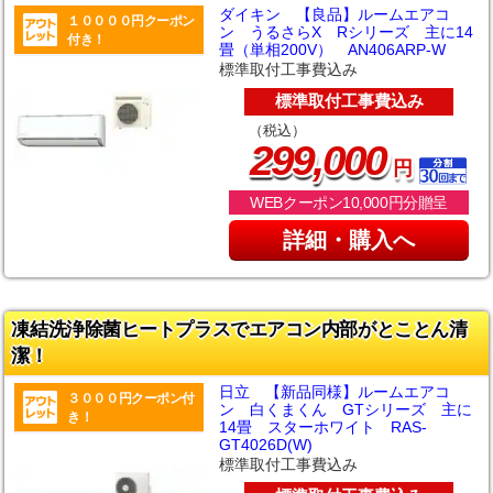
ダイキン 【良品】ルームエアコ
１００００円クーポン
ン うるさらX Rシリーズ 主に14
付き！
畳（単相200V） AN406ARP-W
標準取付工事費込み
標準取付工事費込み
（税込）
,
299
000
円
WEBクーポン10,000円分贈呈
詳細・購入へ
凍結洗浄除菌ヒートプラスでエアコン内部がとことん清
潔！
日立 【新品同様】ルームエアコ
３０００円クーポン付
ン 白くまくん GTシリーズ 主に
き！
14畳 スターホワイト RAS-
GT4026D(W)
標準取付工事費込み