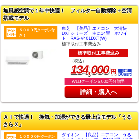
無風感空調で１年中快適！ フィルター自動掃除＋空清
搭載モデル
東芝 【美品】エアコン 大清快
５０００円クーポン付
DXTシリーズ 主に14畳 ホワイ
き！
ト RAS-V401DXT(W)
標準取付工事費込み
標準取付工事費込み
（税込）
,
134
000
円
WEBクーポン5,000円分贈呈
詳細・購入へ
ＡＩで快適！ 換気・加湿ができる最上位モデル「うる
さらＸ」
ダイキン 【良品】エアコン うる
１００００円クーポン