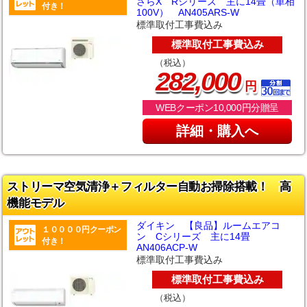
さらX Rシリーズ 主に14畳（単相
付き！
100V） AN405ARS-W
標準取付工事費込み
標準取付工事費込み
（税込）
,
282
000
円
WEBクーポン10,000円分贈呈
詳細・購入へ
ストリーマ空気清浄＋フィルター自動お掃除搭載！ 高
機能モデル
ダイキン 【良品】ルームエアコ
１００００円クーポン
ン Cシリーズ 主に14畳
付き！
AN406ACP-W
標準取付工事費込み
標準取付工事費込み
（税込）