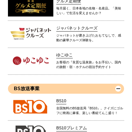
グルメ定期便
毎月届く、日本各地の名物・名産品。「美味
しい」で生活を変えませんか？
ジャパネットクルーズ
ジャパネットが磨き上げたおもてなしで、感
動の豪華クルーズ体験を。
ゆこゆこ
お客様の『良質な温泉旅』をお手伝い。国内
の旅館・宿・ホテルの宿泊予約サイト
BS放送事業
BS10
全国無料のBS放送局『BS10』。クイズにゴル
フに映画に麻雀、楽しい番組てんこ盛り！
BS10プレミアム