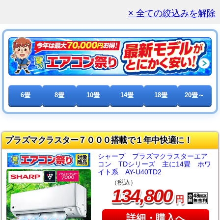
× 全ての絞込みを解除
6畳
8畳
10畳
14畳
18畳
20畳～
プラズマクラスター７０００搭載で１年中快適に！
シャープ プラズマクラスターエア
コン TDシリーズ 主に14畳 ホワ
イト系 AY-U40TD2
（税込）
,
134
800
円
詳細・購入へ