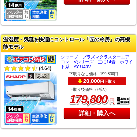
温湿度・気流を快適にコントロール「匠の冷房」の高機
能モデル
シャープ プラズマクラスターエア
コン Vシリーズ 主に14畳 ホワイ
ト系 AY-U40V
(4.64)
下取りなし価格
199,800円
20,000
下取り
円
下取り後価格（税込）
,
179
800
円
詳細・購入へ