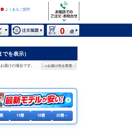
よくあるご質問
0
までを表示）
のお届けの場合です。
→お届け先を変更
0畳
14畳
18畳
20畳～