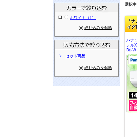
選択中
ホワイト（1）
「ナ
イグ
絞り込みを解除
パナ
デルX
D2-W
セット商品
絞り込みを解除