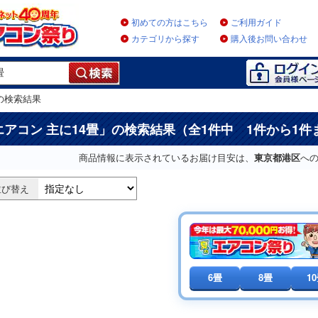
初めての方はこちら
ご利用ガイド
カテゴリから探す
購入後お問い合わせ
の検索結果
エアコン 主に14畳
」の検索結果（全1件中 1件から1件
商品情報に表示されているお届け目安は、
東京都港区
へ
並び替え
6畳
8畳
1