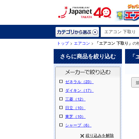
トップ
>
エアコン
>
「エアコン 下取り」
の
さらに商品を絞り込む
「
ゼネラル（23）
ダイキン（17）
三菱（12）
日立（10）
東芝（10）
シャープ（6）
絞り込みを解除