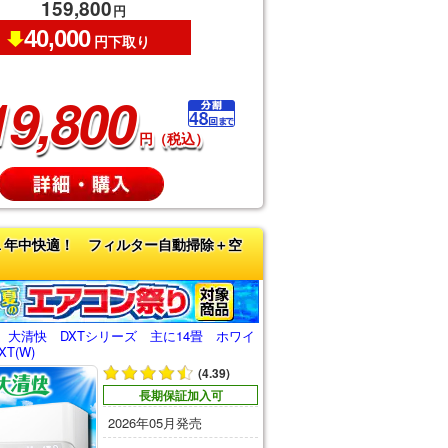
159,800
円
40,000
円下取り
19,800
円（税込）
１年中快適！ フィルター自動掃除＋空
 大清快 DXTシリーズ 主に14畳 ホワイ
XT(W)
(4.39)
長期保証加入可
2026年05月発売