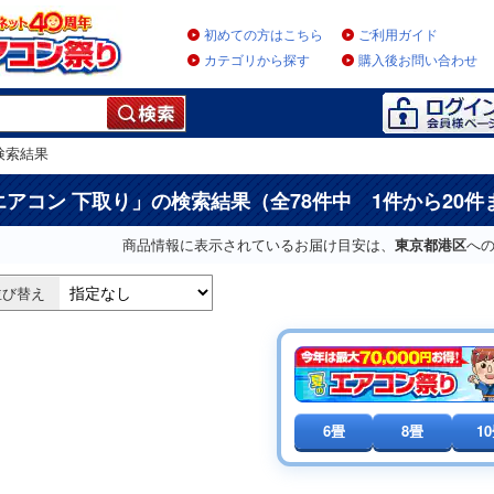
初めての方はこちら
ご利用ガイド
カテゴリから探す
購入後お問い合わせ
検索結果
エアコン 下取り
」の検索結果（全78件中 1件から20
商品情報に表示されているお届け目安は、
東京都港区
へ
並び替え
6畳
8畳
1