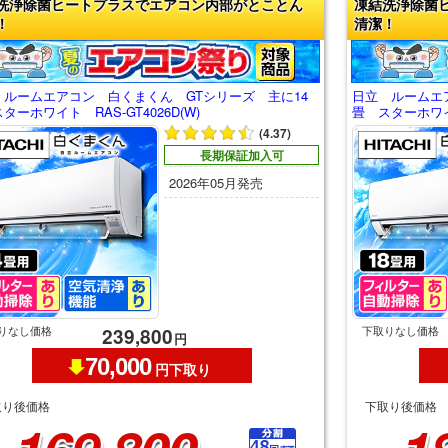
洗浄除菌ヒートプラスでエアコン内部がとことん
凍結洗浄除菌
！
清潔！
 ルームエアコン 白くまくん GTシリーズ 主に14
日立 ルームエ
ターホワイト RAS-GT4026D(W)
畳 スターホワイト
(4.37)
長期保証加入可
2026年05月発売
りなし価格
下取りなし価格
239,800
円
70,000
円下取り
取り後価格
下取り後価格