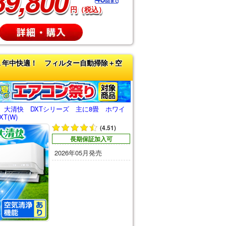
89,800
円（税込）
１年中快適！ フィルター自動掃除＋空
 大清快 DXTシリーズ 主に8畳 ホワイ
XT(W)
(4.51)
長期保証加入可
2026年05月発売