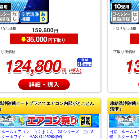
りなし価格
下取りなし価格
159,800
円
35,000
円下取り
取り後価格
下取り後価格
124,800
1
円（税込）
洗浄除菌ヒートプラスでエアコン内部がとことん
凍結洗浄除菌
！
清潔！
 ルームエアコン 白くまくん GTシリーズ 主に8
日立 ルームエ
ターホワイト RAS-GT2526S(W)
畳 スターホワイト