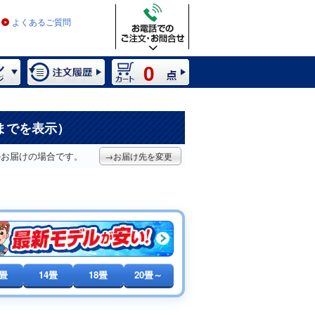
よくあるご質問
0
件までを表示）
のお届けの場合です。
→お届け先を変更
0畳
14畳
18畳
20畳～