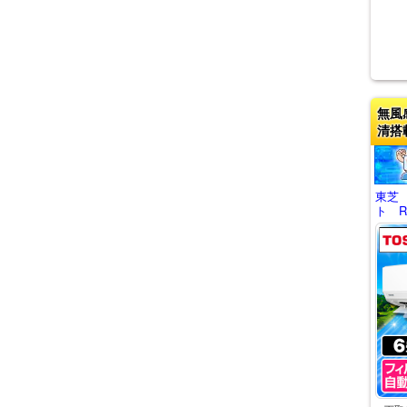
無風
清搭
東芝
ト RA