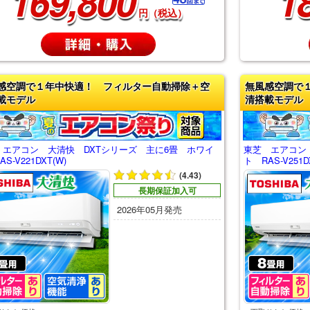
169,800
1
円（税込）
感空調で１年中快適！ フィルター自動掃除＋空
無風感空調で
載モデル
清搭載モデル
 エアコン 大清快 DXTシリーズ 主に6畳 ホワイ
東芝 エアコン
S-V221DXT(W)
ト RAS-V251D
(4.43)
長期保証加入可
2026年05月発売