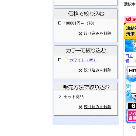
選択中
100001円～（78）
凍結
絞り込みを解除
清潔
日立
ホワイト（35）
畳 ス
絞り込みを解除
セット商品
絞り込みを解除
下取