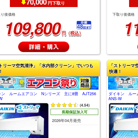
70,000
円下取り
取り後価格
下取り後価格
109,800
1
円（税込）
トリーマ空気清浄」「水内部クリーン」でいつも
「ストリーマ
！
快適！
ン ルームエアコン Nシリーズ 主に8畳 AJT256
ダイキン ルーム
W
ANS-W
(4.54)
長期保証加入可
2026年04月発売