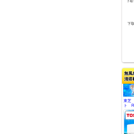
下取
下
無風
清搭
東芝
ト RA