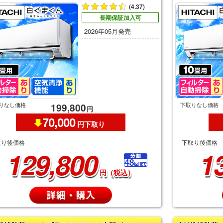
(4.37)
長期保証加入可
2026年05月発売
りなし価格
下取りなし価格
199,800
円
70,000
円下取り
取り後価格
下取り後価格
129,800
1
円（税込）