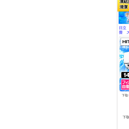
凍結
清潔
日立
畳 ス
下取
下