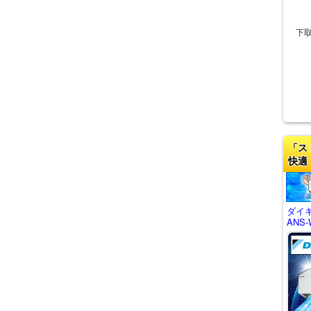
下
「ス
快適
ダイキ
ANS-