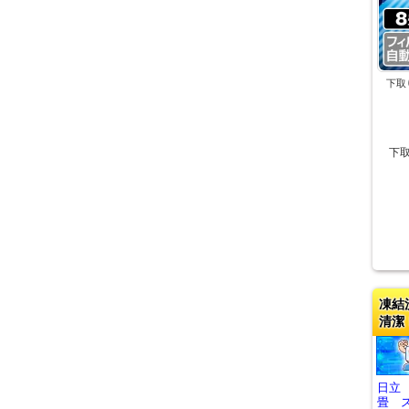
下取
下
凍結
清潔
日立
畳 ス