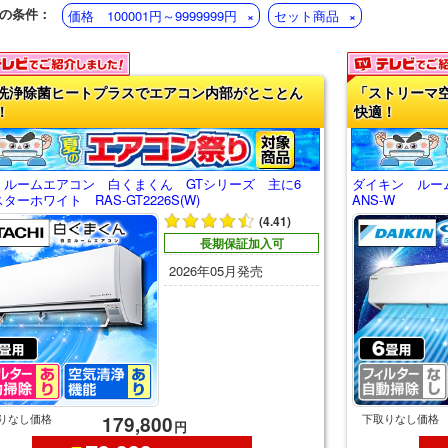
の条件：
価格 100001円～9999999円
セット商品
洗浄除菌ヒートプラスでエアコン内部がとことん
「ストリーマ
！
快適！
 ルームエアコン 白くまくん GTシリーズ 主に6
ダイキン ルーム
ターホワイト RAS-GT2226S(W)
ANS-W
(4.41)
長期保証加入可
2026年05月発売
りなし価格
下取りなし価格
179,800
円