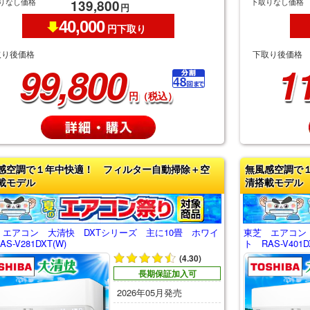
りなし価格
下取りなし価格
139,800
円
40,000
円下取り
取り後価格
下取り後価格
99,800
1
円（税込）
感空調で１年中快適！ フィルター自動掃除＋空
無風感空調で
載モデル
清搭載モデル
 エアコン 大清快 DXTシリーズ 主に10畳 ホワイ
東芝 エアコン
S-V281DXT(W)
ト RAS-V401D
(4.30)
長期保証加入可
2026年05月発売