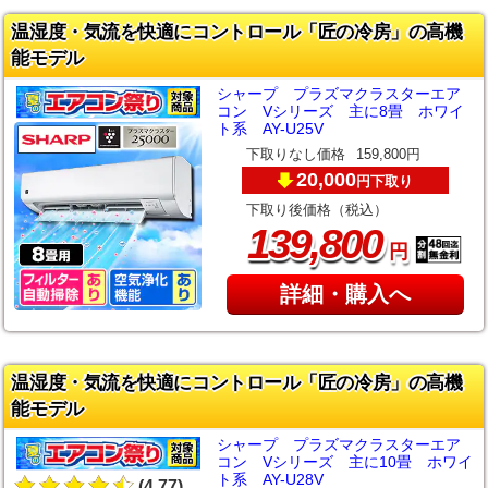
温湿度・気流を快適にコントロール「匠の冷房」の高機
能モデル
シャープ プラズマクラスターエア
コン Vシリーズ 主に8畳 ホワイ
ト系 AY-U25V
下取りなし価格
159,800円
20,000
下取り
円
下取り後価格（税込）
,
139
800
円
詳細・購入へ
温湿度・気流を快適にコントロール「匠の冷房」の高機
能モデル
シャープ プラズマクラスターエア
コン Vシリーズ 主に10畳 ホワイ
ト系 AY-U28V
(4.77)