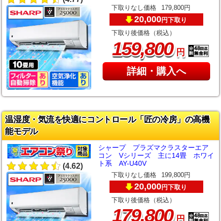
下取りなし価格
179,800円
20,000
下取り
円
下取り後価格（税込）
,
159
800
円
詳細・購入へ
温湿度・気流を快適にコントロール「匠の冷房」の高機
能モデル
シャープ プラズマクラスターエア
コン Vシリーズ 主に14畳 ホワイ
ト系 AY-U40V
(4.62)
下取りなし価格
199,800円
20,000
下取り
円
下取り後価格（税込）
,
179
800
円