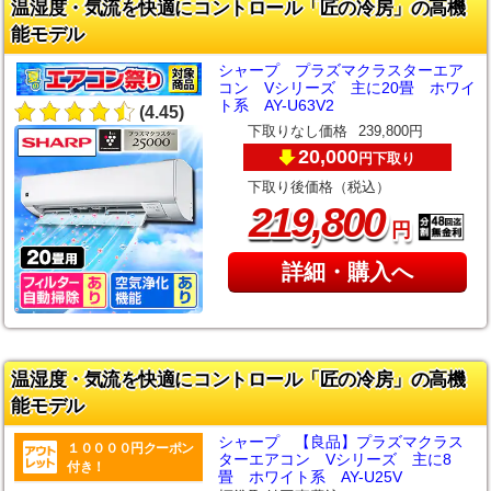
温湿度・気流を快適にコントロール「匠の冷房」の高機
能モデル
シャープ プラズマクラスターエア
コン Vシリーズ 主に20畳 ホワイ
ト系 AY-U63V2
(4.45)
下取りなし価格
239,800円
20,000
下取り
円
下取り後価格（税込）
,
219
800
円
詳細・購入へ
温湿度・気流を快適にコントロール「匠の冷房」の高機
能モデル
シャープ 【良品】プラズマクラス
１００００円クーポン
ターエアコン Vシリーズ 主に8
付き！
畳 ホワイト系 AY-U25V