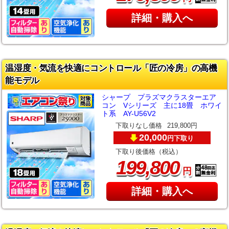
詳細・購入へ
温湿度・気流を快適にコントロール「匠の冷房」の高機
能モデル
シャープ プラズマクラスターエア
コン Vシリーズ 主に18畳 ホワイ
ト系 AY-U56V2
下取りなし価格
219,800円
20,000
下取り
円
下取り後価格（税込）
,
199
800
円
詳細・購入へ