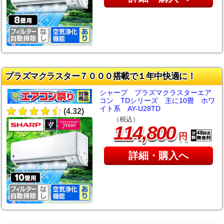
プラズマクラスター７０００搭載で１年中快適に！
シャープ プラズマクラスターエア
コン TDシリーズ 主に10畳 ホワ
イト系 AY-U28TD
(4.32)
（税込）
,
114
800
円
詳細・購入へ