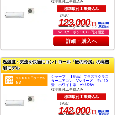
標準取付工事費込み
標準取付工事費込み
（税込）
,
123
000
円
WEBクーポン10,000円分贈呈
詳細・購入へ
温湿度・気流を快適にコントロール「匠の冷房」の高機
能モデル
シャープ 【良品】プラズマクラス
１００００円クーポン
ターエアコン Vシリーズ 主に10
付き！
畳 ホワイト系 AY-U28V
標準取付工事費込み
標準取付工事費込み
（税込）
,
142
000
円