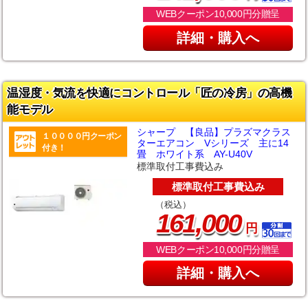
WEBクーポン10,000円分贈呈
詳細・購入へ
温湿度・気流を快適にコントロール「匠の冷房」の高機
能モデル
シャープ 【良品】プラズマクラス
１００００円クーポン
ターエアコン Vシリーズ 主に14
付き！
畳 ホワイト系 AY-U40V
標準取付工事費込み
標準取付工事費込み
（税込）
,
161
000
円
WEBクーポン10,000円分贈呈
詳細・購入へ