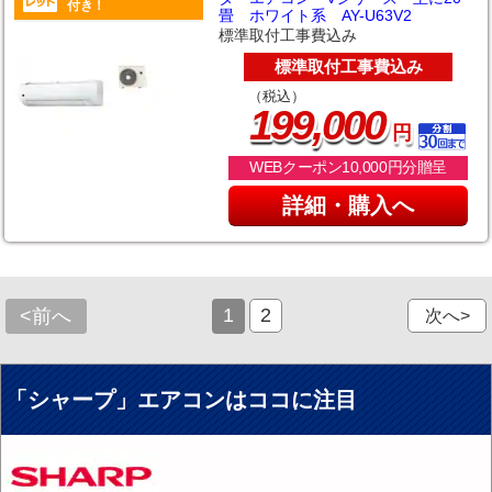
付き！
畳 ホワイト系 AY-U63V2
標準取付工事費込み
標準取付工事費込み
（税込）
,
199
000
円
WEBクーポン10,000円分贈呈
詳細・購入へ
1
2
<前へ
次へ>
「シャープ」エアコンはココに注目