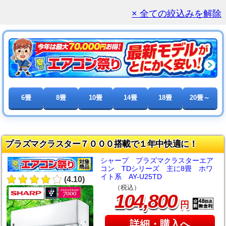
× 全ての絞込みを解除
6畳
8畳
10畳
14畳
18畳
20畳～
プラズマクラスター７０００搭載で１年中快適に！
シャープ プラズマクラスターエア
コン TDシリーズ 主に8畳 ホワ
イト系 AY-U25TD
(4.10)
（税込）
,
104
800
円
詳細・購入へ