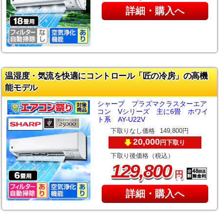
詳細・購入へ
温湿度・気流を快適にコントロール「匠の冷房」の高機
能モデル
シャープ プラズマクラスターエア
コン Vシリーズ 主に6畳 ホワイ
ト系 AY-U22V
下取りなし価格
149,800円
20,000
下取り
円
下取り後価格（税込）
,
129
800
円
詳細・購入へ