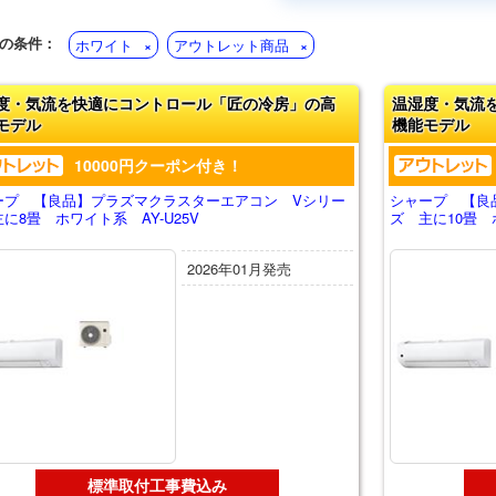
の条件：
ホワイト
アウトレット商品
度・気流を快適にコントロール「匠の冷房」の高
温湿度・気流
モデル
機能モデル
10000円クーポン付き！
ープ 【良品】プラズマクラスターエアコン Vシリー
シャープ 【良
に8畳 ホワイト系 AY-U25V
ズ 主に10畳 ホ
2026年01月発売
標準取付工事費込み