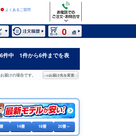
よくあるご質問
0
6件中 1件から6件までを表
のお届けの場合です。
→お届け先を変更
0畳
14畳
18畳
20畳～