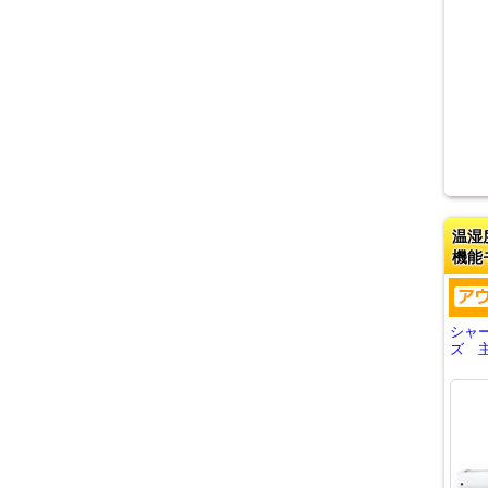
温湿
機能
シャ
ズ 主