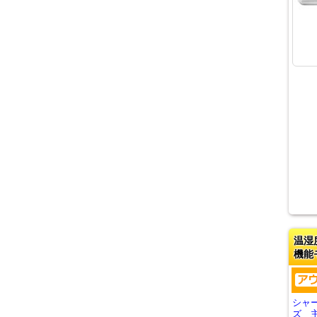
温湿
機能
シャ
ズ 主