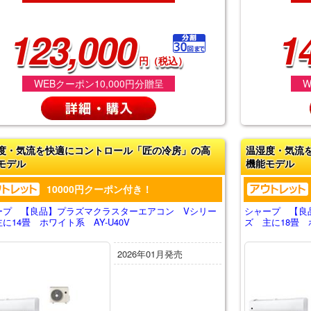
123,000
1
円（税込）
WEBクーポン10,000円分贈呈
W
度・気流を快適にコントロール「匠の冷房」の高
温湿度・気流
モデル
機能モデル
10000円クーポン付き！
ープ 【良品】プラズマクラスターエアコン Vシリー
シャープ 【良
に14畳 ホワイト系 AY-U40V
ズ 主に18畳 ホ
2026年01月発売