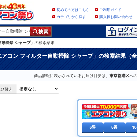
初めての方はこちら
ご利用ガイド
カテゴリから探す
購入後お問い合わせ
自動掃除 シャープ」
の検索結果
エアコン フィルター自動掃除 シャープ
」の検索結果（全
）
商品情報に表示されているお届け目安は、
東京都港区
へ
並び替え
6畳
8畳
1