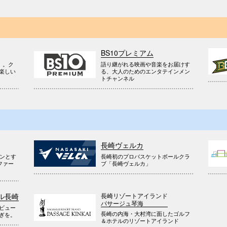
BS10プレミアム
』。ク
語り継がれる映画や音楽をお届けす
楽しい
る、大人のためのエンタテインメン
トチャンネル
長崎ヴェルカ
ウンとす
長崎初のプロバスケットボールクラ
ファー
ブ「長崎ヴェルカ」
長崎リゾートアイランド
ル長崎
パサージュ琴海
ビュー
長崎の内海・大村湾に面したゴルフ
ぎを。
＆ホテルのリゾートアイランド