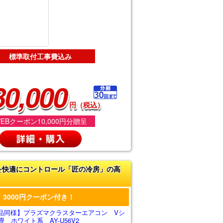
標準取付工事費込み
80,000
円（税込）
EBクーポン10,000円分贈呈
を快適にコントロール「匠の冷房」の高
3000円クーポン付き！
品同様】プラズマクラスターエアコン Vシ
 ホワイト系 AY-U56V2