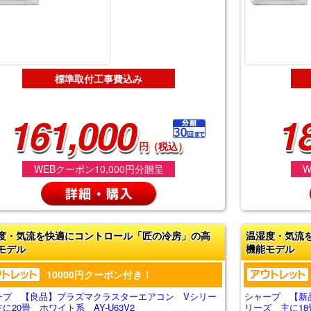
標準取付工事費込み
161,000
1
円（税込）
WEBクーポン10,000円分贈呈
W
度・気流を快適にコントロール「匠の冷房」の高
温湿度・気流
モデル
機能モデル
10000円クーポン付き！
ープ 【良品】プラズマクラスターエアコン Vシリー
シャープ 【新
に20畳 ホワイト系 AY-U63V2
リーズ 主に18畳