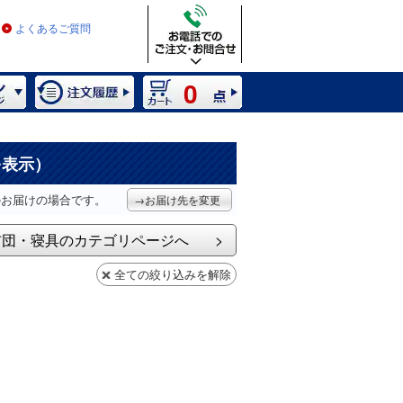
よくあるご質問
0
を表示）
のお届けの場合です。
→お届け先を変更
布団・寝具のカテゴリページへ
全ての絞り込みを解除