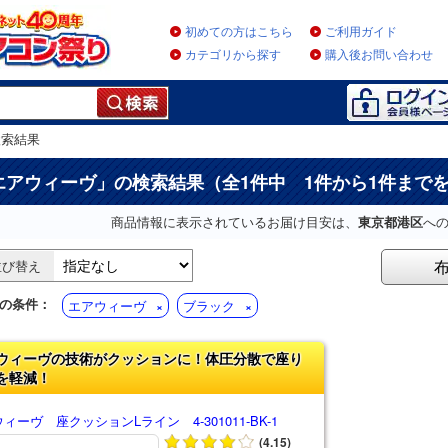
初めての方はこちら
ご利用ガイド
カテゴリから探す
購入後お問い合わせ
検索結果
エアウィーヴ
」の検索結果（全1件中 1件から1件まで
商品情報に表示されているお届け目安は、
東京都港区
へ
並び替え
の条件：
エアウィーヴ
ブラック
ウィーヴの技術がクッションに！体圧分散で座り
を軽減！
ィーヴ 座クッションLライン 4-301011-BK-1
(4.15)