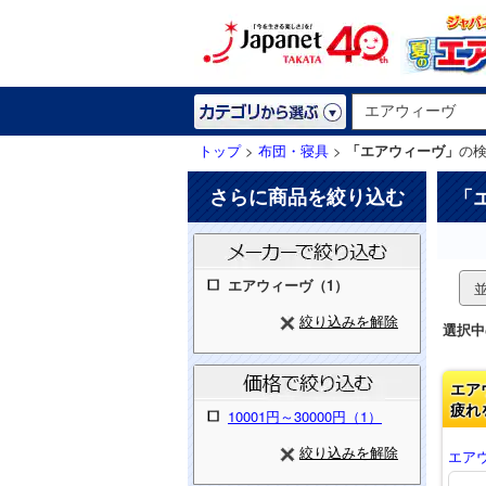
トップ
>
布団・寝具
>
「エアウィーヴ」
の
さらに商品を絞り込む
「
エアウィーヴ（1）
絞り込みを解除
選択中
エア
疲れ
10001円～30000円（1）
絞り込みを解除
エアウ