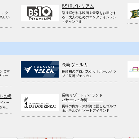
BS10プレミアム
』。ク
語り継がれる映画や音楽をお届けす
楽しい
る、大人のためのエンタテインメン
トチャンネル
長崎ヴェルカ
ウンとす
長崎初のプロバスケットボールクラ
ファー
ブ「長崎ヴェルカ」
長崎リゾートアイランド
ル長崎
パサージュ琴海
ビュー
長崎の内海・大村湾に面したゴルフ
ぎを。
＆ホテルのリゾートアイランド