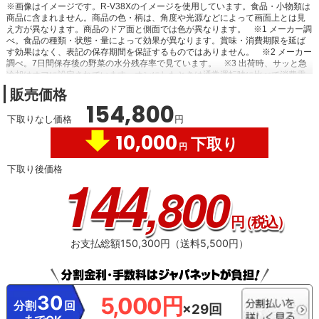
※画像はイメージです。R-V38Xのイメージを使用しています。食品・小物類は
商品に含まれません。商品の色・柄は、角度や光源などによって画面上とは見
え方が異なります。商品のドア面と側面では色が異なります。
※1 メーカー調
べ。食品の種類・状態・量によって効果が異なります。賞味・消費期限を延ば
す効果はなく、表記の保存期間を保証するものではありません。
※2 メーカー
調べ。7日間保存後の野菜の水分残存率で見ています。
※3 出荷時、サッと急
冷却はオフに設定されています。オンにしたときは通常運転時に比べて消費電
力量が増加します。温かい食品を保存するときは、手で持てるくらいの温度
販売価格
（約50℃）まで冷ましてから入れてください。
※4 硬度100mg/L以下のものを
154,800
ご使用ください。ミネラルウォーターを使用すると氷に白い浮遊物が混じるこ
下取りなし価格
円
とがありますが、これはミネラル分が氷に含まれたもので飲用しても影響はあ
りません。
※5 冷蔵庫を用いての各種臭気成分によるメーカー脱臭性能試験に
10,000
下取り
よる。発生し続けているニオイなどは除去しきれないことがあります。
※6
円
［節電］モードでは冷却力が弱くなりますので、アイスクリームが軟らかくな
るなど、冷えが弱いと感じられる場合があります。
下取り後価格
144
,800
円
（税込）
お支払総額150,300円（送料5,500円）
30
5,000円
分割
回
×29回