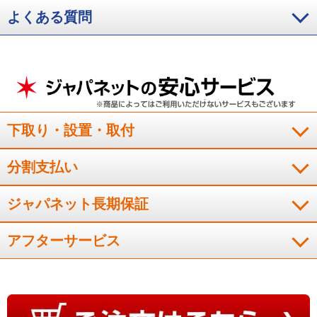
に白い浮遊物が混じることがありますが、これはミネラル分が氷に含まれた
よくある質問
もので飲用しても影響はありません。
※5 冷蔵庫を用いての各種臭気成分に
よるメーカー脱臭性能試験による。発生し続けているニオイなどは除去しき
れないことがあります。
※6 ［節電］モードでは冷却力が弱くなりますの
で、アイスクリームが軟らかくなるなど、冷えが弱いと感じられる場合があ
ります。
下取り・設置・取付
分割支払い
ジャパネット長期保証
アフターサービス