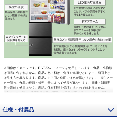
※画像はイメージです。R-V38Xのイメージを使用しています。食品・小物類
は商品に含まれません。商品の色・柄は、角度や光源などによって画面上と
は見え方が異なります。商品のドア面と側面では色が異なります。
※1 メー
カー調べ。食品の種類・状態・量によって効果が異なります。賞味・消費期
限を延ばす効果はなく、表記の保存期間を保証するものではありません。
※2 メーカー調べ。7日間保存後の野菜の水分残存率で見ています。
※3 出
荷時、サッと急冷却はオフに設定されています。オンにしたときは通常運転
時に比べて消費電力量が増加します。温かい食品を保存するときは、手で持
てるくらいの温度（約50℃）まで冷ましてから入れてください。
※4 硬度
仕様・付属品
100mg/L以下のものをご使用ください。ミネラルウォーターを使用すると氷