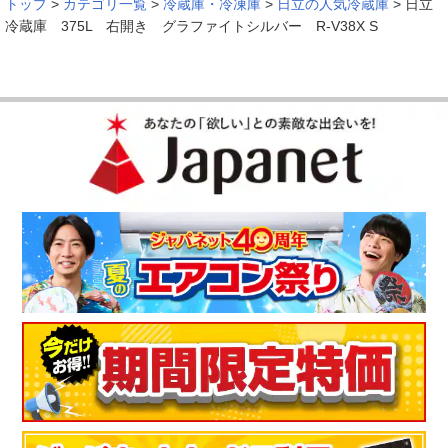
トップ
>
カテゴリ一覧
>
冷蔵庫・冷凍庫
>
日立の人気冷蔵庫
>
日立
冷蔵庫 375L 右開き グラファイトシルバー R-V38X S