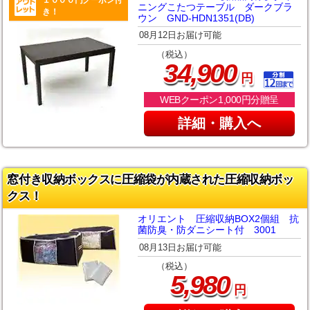
ニングこたつテーブル ダークブラ
き！
ウン GND-HDN1351(DB)
08月12日お届け可能
（税込）
,
34
900
円
WEBクーポン1,000円分贈呈
詳細・購入へ
窓付き収納ボックスに圧縮袋が内蔵された圧縮収納ボッ
クス！
オリエント 圧縮収納BOX2個組 抗
菌防臭・防ダニシート付 3001
08月13日お届け可能
（税込）
,
5
980
円