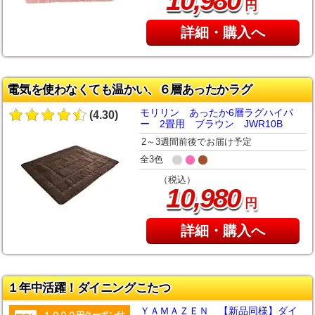
10
980
円
詳細・購入へ
電気を使わなくても温かい、６層あったかラグ
モリリン あったか6層ラグハイパ
(4.30)
ー 2畳用 ブラウン JWR10B
2～3週間前後でお届け予定
全3色
（税込）
,
10
980
円
詳細・購入へ
１年中活躍！ダイニングこたつ
ＹＡＭＡＺＥＮ 【新品同様】ダイ
１０００円クーポン付