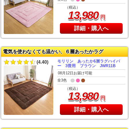
（税込）
,
13
980
円
詳細・購入へ
電気を使わなくても温かい、６層あったかラグ
モリリン あったか6層ラグハイパ
(4.40)
ー 3畳用 ブラウン JWR11B
08月12日お届け可能
全3色
（税込）
,
13
980
円
詳細・購入へ