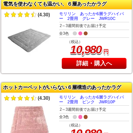
電気を使わなくても温かい、６層あったかラグ
モリリン あったか6層ラグハイパ
(4.30)
ー 2畳用 グレー JWR10C
2～3週間前後でお届け予定
全3色
（税込）
,
10
980
円
詳細・購入へ
ホットカーペットがいらない６層構造のあったかラグ
モリリン あったか6層ラグハイパ
(4.30)
ー 2畳用 ピンク JWR10P
2～3週間前後でお届け予定
全3色
（税込）
,