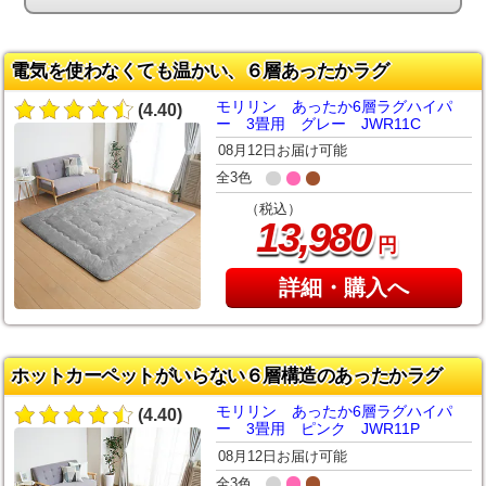
電気を使わなくても温かい、６層あったかラグ
モリリン あったか6層ラグハイパ
(4.40)
ー 3畳用 グレー JWR11C
08月12日お届け可能
全3色
（税込）
,
13
980
円
詳細・購入へ
ホットカーペットがいらない６層構造のあったかラグ
モリリン あったか6層ラグハイパ
(4.40)
ー 3畳用 ピンク JWR11P
08月12日お届け可能
全3色