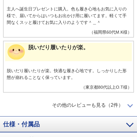
主人へ誕生日プレゼントに購入。色も履き心地もお気に入りの
様で、届いてからはいつもお出かけ用に履いてます。軽くて手
間なくスッと履けてお気に入りのようです＾＿＾
（
福岡県
60代
M.K様
）
脱いだり履いたりが楽。
脱いだり履いたりが楽。快適な履き心地です。しっかりした形
態が崩れることなく保っています。
（
東京都
80代以上
O.T様
）
歩き易くてクッション性も良くて
その他のレビューも見る（2件）
仕様・付属品
革靴のように硬くなく、ゆったりと履ける靴を探していた時
に、たまたま見つけ購入してみました。歩き易くてクッション