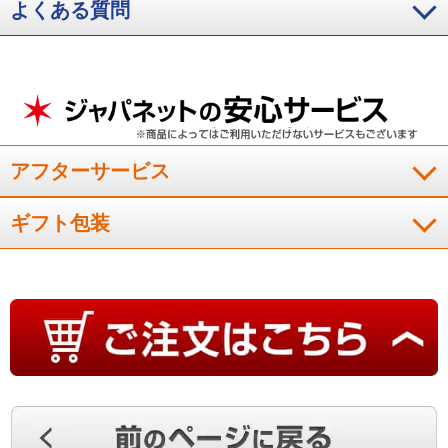
性も良くて、大変満足しています。耐久性も良くて、ソ－ルの
よくある質問
擦り減り具合も適度な感じで、何より靴紐を毎回結ばずに、横
のファスナ－を開閉するだけなので、とても脱ぎ履きが楽で
す。不満点は今のところ有りません。
（
群馬県
50代
S.T様
）
会社に履いていける黒い幅広靴は貴重
アフターサービス
ギフト包装
幅広い靴を探していました。会社に履いていける黒い幅広靴は
貴重です。主人が気に入って履いていますもう少し幅広い靴が
あるともっと良いかも。
（
兵庫県
60代
F.R様
）
※
「お客様の声」は実際にご購入されたお客様からのご意見を掲載しておりま
す。
※
商品により、同一シリーズをご購入された方の声を含みます。