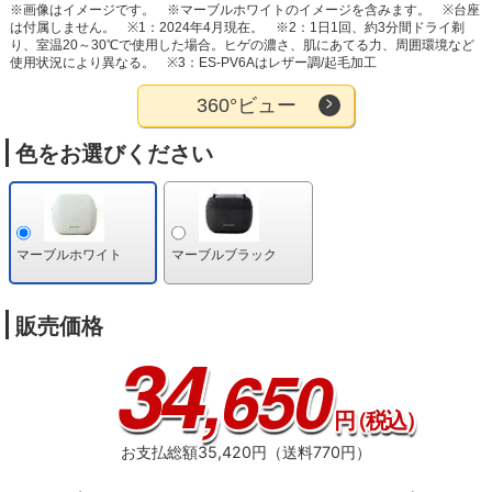
※画像はイメージです。
※マーブルホワイトのイメージを含みます。
※台座
は付属しません。
※1：2024年4月現在。
※2：1日1回、約3分間ドライ剃
り、室温20～30℃で使用した場合。ヒゲの濃さ、肌にあてる力、周囲環境など
使用状況により異なる。
※3：ES-PV6Aはレザー調/起毛加工
360°ビュー
色をお選びください
マーブルホワイト
マーブルブラック
販売価格
34
,650
円
（税込）
お支払総額35,420円（送料770円）