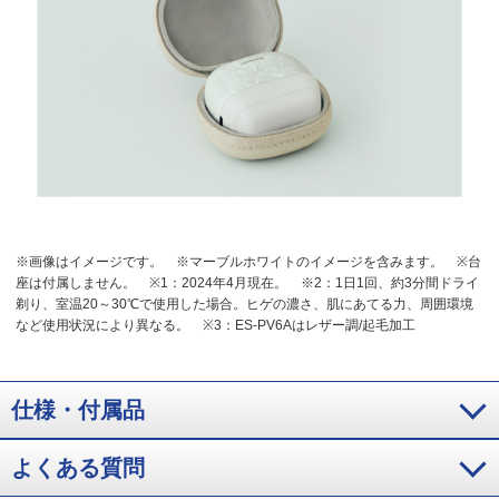
※画像はイメージです。
※マーブルホワイトのイメージを含みます。
※台
座は付属しません。
※1：2024年4月現在。
※2：1日1回、約3分間ドライ
剃り、室温20～30℃で使用した場合。ヒゲの濃さ、肌にあてる力、周囲環境
など使用状況により異なる。
※3：ES-PV6Aはレザー調/起毛加工
仕様・付属品
よくある質問