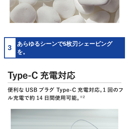
あらゆるシーンで5枚刃シェービング
3
を。