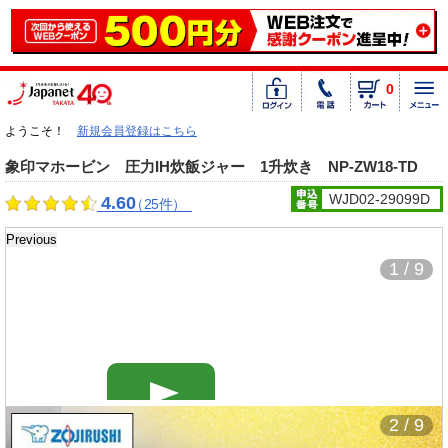
0
ようこそ！
新規会員登録はこちら
象印マホービン 圧力IH炊飯ジャー 1升炊き NP-ZW18-TD
WJD02-29099D
4.60
（25件）
Previous
1 / 9