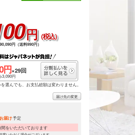
100
円
（税込）
0,090円（送料990円）
00円
×29回
3,090円
いを選んでも、お支払総額は変わりません。
届け先の変更
お届け
予定
時間をいただいております
日程度いただく場合がございます。