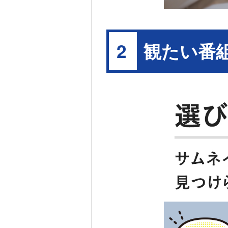
観たい番
2