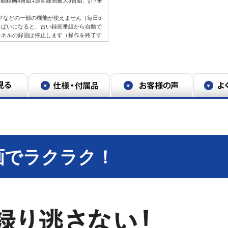
グなどの一部の機能が使えません（毎日5
っぱいになると、古い録画番組から自動で
ンネルの録画は停止します（操作を終了す
楽の取り込み • 動画や写真、音楽の書き
デオの再生 • ディスクに記録された撮影ビデ
 「AVCHD 3D」の表示がある番組の3D再生
組の編集 • 音楽CDから取り込んだ曲以外の音
CSは最大2チャンネルまで選択可能。録画日
選択できません。録画日数は15倍録モードの
スマートフォンアプリ「どこでもディーガ」
roid™ 9.0以降に対応。
：スマートフォンやタブレットなどの端末と
にて機器登録（ペアリング）することが必
画でラクラク！
しなかった場合はペアリング期限の更新が
ネルがあります。
その他法律において明示的に認められている
視聴できない場合があります。ご利用のネ
ロードバンドルーターの設定が必要になる
ルが高く設定されている環境ではご利用に
回線での宅外視聴では多くのパケットが必
外で視聴する場合は、上記のほか、お使い
国の規制基準を満たしておらず使用が認め