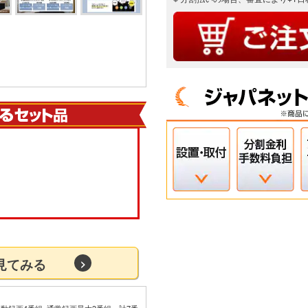
を見てみる
動録画4番組+通常録画最大3番組、計7番