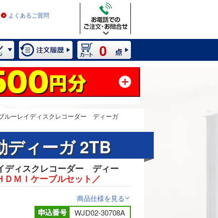
よくあるご質問
0
ブルーレイディスクレコーダー ディーガ
ディーガ 2TB
イディスクレコーダー ディー
2 / 7
ＨＤＭＩケーブルセット／
商品仕様を見る
>
WJD02-30708A