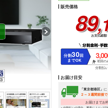
販売価格
89
,
お支払総額 9
30
3,0
分割
回
までOK
※ 初回のみ
分割払
お届け目安
「東京都港区」
に
２～３週間前後で
お届けまでお
※ 分割払いの場合、審査により+1