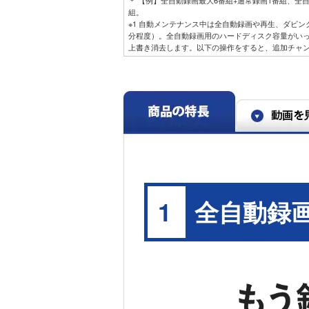
組。
※1 自動メンテナンス中は全自動録画や再生、ダビン
分程度）。全自動録画用のハードディスク容量がい
上書き消去します。以下の操作をすると、追加チャ
ると、全自動録画を再開します）。 • 動画や写真、音
出し • 動画ファイル（MP4) を再生 • 市販のBDビ
オの再生 • 「1080/60p」の表示がある番組の再生 •
• 「1080/60p」、「AVCHD 3D」の表示がある番
楽再生
※2 全自動録画用6チャンネルのうち、BS・110度
数は15倍録モードの場合。
※3 全自動録画用4チャンネルではBS・110度CSは
場合。
※4 スマートフォン・タブレットで視聴するには、
（無料）のダウンロードが必要です。iOS15.6以降、And
※5 放送中番組／録画済み番組の宅外リモート視聴
ディーガを宅内ネットワークに接続して視聴アプリ
全自動録
1
要です。90日間、宅内ネットワークに接続して使用
必要です。放送制限によっては視聴できないチャン
※6 本機は日本国内に設置のうえ、私的使用の範囲
範囲でお使いください。本機の使用状況によっては
ットワーク環境により、ファイアウォールや無線ブ
場合があります。共用設備などでセキュリティレベ
なれない場合があります。５GやＬＴＥの携帯電話
要となります。パケット料金にご注意ください。海
のスマートフォンやタブレットなどの携帯端末が各