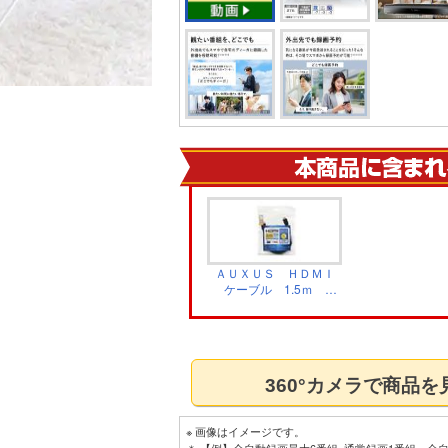
ＡＵＸＵＳ ＨＤＭＩ
ケーブル 1.5ｍ
HDMI1.5BLK
360°カメラで商品
※ 画像はイメージです。
＊ 【例】全自動録画最大6番組+通常録画1番組、全自