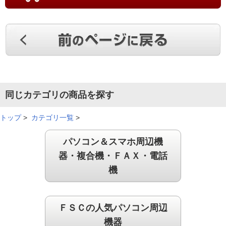
手にフィットしてすごく使いやすいです。接続も簡単だし動き
も問題ありません。
（
福岡県
70代
H.Y様
）
手触りが良い
同じカテゴリの商品を探す
軽くて表面の手触りも良く、とても使いやすいです。
（
静岡県
60代
K.A様
）
トップ
>
カテゴリ一覧
>
今までのマウスで一番
パソコン＆スマホ周辺機
器・複合機・ＦＡＸ・電話
機
走りが良い、反応もよい、今までのマウスで一番よい。
（
宮城県
40代
K.S様
）
ＦＳＣの人気パソコン周辺
とても良いです
機器