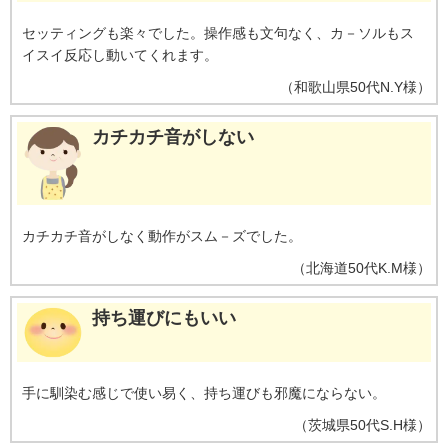
セッティングも楽々でした。操作感も文句なく、カ－ソルもス
イスイ反応し動いてくれます。
（
和歌山県
50代
N.Y様
）
カチカチ音がしない
カチカチ音がしなく動作がスム－ズでした。
（
北海道
50代
K.M様
）
持ち運びにもいい
手に馴染む感じで使い易く、持ち運びも邪魔にならない。
（
茨城県
50代
S.H様
）