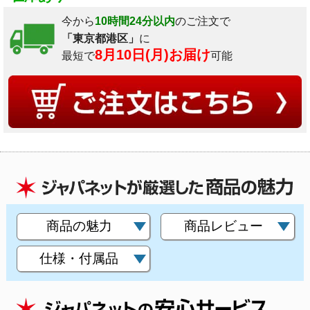
今から
10時間24分以内
のご注文で
「東京都港区」
に
8月10日(月)お届け
最短で
可能
商品の魅力
商品レビュー
仕様・付属品