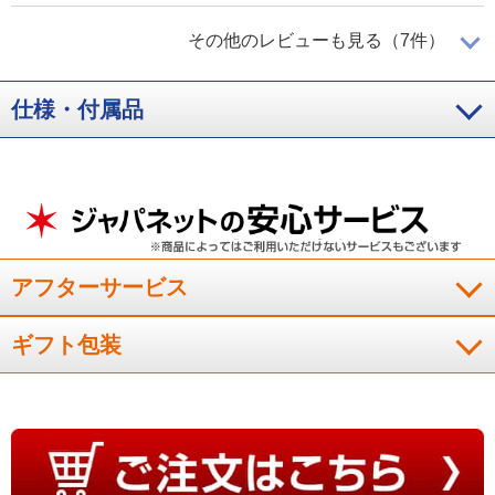
スムーズに動くので満足
その他のレビューも見る（7件）
仕様・付属品
スム－ズにカ－ソルも動いて、とても満足しています。
（
東京都
60代
N.M様
）
ワイヤレスが使いやすくて驚き
アフターサービス
ワイヤレスマウスがこんなにも使い易いものだとは驚きまし
た。手に馴染み、とても使いやすいです。
ギフト包装
（
和歌山県
70代
T.T様
）
接続が簡単でした