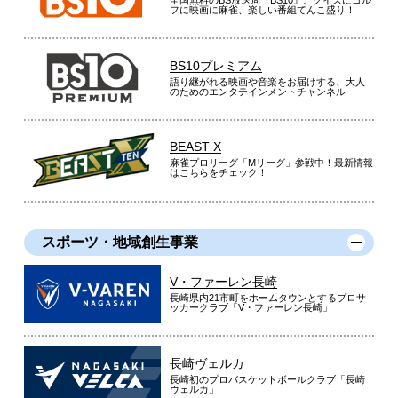
全国無料のBS放送局『BS10』。クイズにゴル
フに映画に麻雀、楽しい番組てんこ盛り！
BS10プレミアム
語り継がれる映画や音楽をお届けする、大人
のためのエンタテインメントチャンネル
BEAST X
麻雀プロリーグ「Mリーグ」参戦中！最新情報
はこちらをチェック！
スポーツ・地域創生事業
V・ファーレン長崎
長崎県内21市町をホームタウンとするプロサ
ッカークラブ「V・ファーレン長崎」
長崎ヴェルカ
長崎初のプロバスケットボールクラブ「長崎
ヴェルカ」