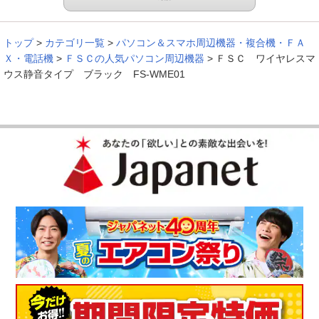
トップ
>
カテゴリ一覧
>
パソコン＆スマホ周辺機器・複合機・ＦＡ
以前のものより接続が簡単だったし、音も静かで自分の手にも
Ｘ・電話機
>
ＦＳＣの人気パソコン周辺機器
>
ＦＳＣ ワイヤレスマ
しっくりくるので、とても良いです。
ウス静音タイプ ブラック FS-WME01
（
栃木県
60代
I.S様
）
気に入りました！
大きめで軽くスマ－トで黒色。すごく気に入りました。
（
埼玉県
80代以上
U.M様
）
※
「お客様の声」は実際にご購入されたお客様からのご意見を掲載しておりま
す。
※
商品により、同一シリーズをご購入された方の声を含みます。