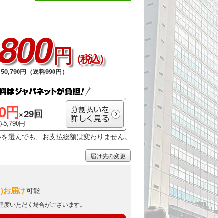
,800
円
（税込）
50,790円（送料990円）
00円
×29回
5,790円
いを選んでも、お支払総額は変わりません。
届け先の変更
月)お届け
可能
日程度いただく場合がございます。