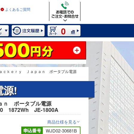
よくあるご質問
0
ａｃｋｅｒｙ Ｊａｐａｎ ポータブル電源
源!
ｐａｎ ポータブル電源
2 / 7
00 1872Wh JE-1800A
商品仕様を見る
>
WJD02-30681B