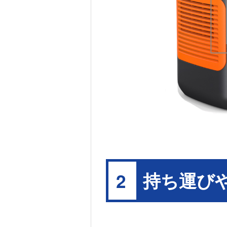
持ち運び
2