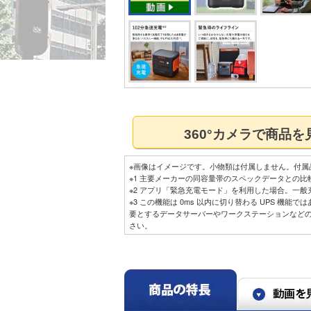
360°カメラで商品
※画像はイメージです。小物類は付属しません。付属
※1 主要メーカーの同容量帯のスペックデータとの比較
※2 アプリ「緊急充電モード」を利用した場合。一般
※3 この機能は 0ms 以内に切り替わる UPS 機
要とするデータサーバーやワークステーションなど
さい。