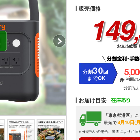
販売価格
149
お支払総額 1
30
5,0
分割
回
までOK
※ 初回のみ
分割払
お届け目安
「東京都港区」
に
8月10日(
最短で
※ 分割払いの場合、審査により+1