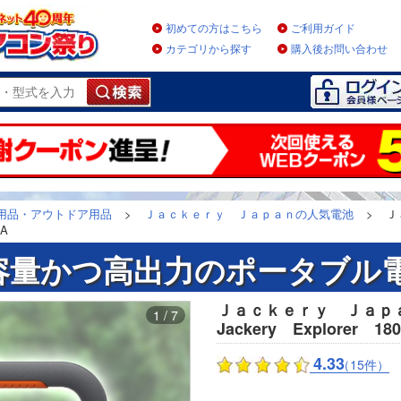
初めての方はこちら
ご利用ガイド
カテゴリから探す
購入後お問い合わせ
用品・アウトドア用品
>
Ｊａｃｋｅｒｙ Ｊａｐａｎの人気電池
>
Ｊ
0A
容量かつ高出力のポータブル電
Ｊａｃｋｅｒｙ Ｊａ
1 / 7
Jackery Explorer 18
4.33
（15件）