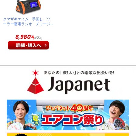
（
千葉県
50代
S.N様
）
普段使いとしても防災グッズとしても使
クマザキエイム 手回し ソ
ーラー蓄電ラジオ チャージ
えます
オ ラムダ SL-091
6,980
円
(税込)
今使用していたポ－タブルラジオか壊れたので買い換えまし
た。普段使いとしても防災グッズとしても使えるのがいいで
す。
（
宮城県
40代
O.K様
）
※
「お客様の声」は実際にご購入されたお客様からのご意見を掲載しておりま
す。
※
商品により、同一シリーズをご購入された方の声を含みます。