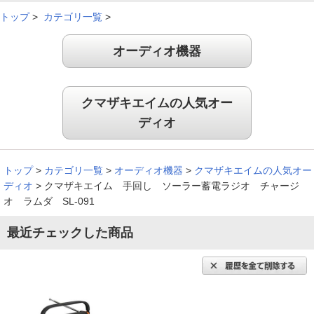
避難リュック用に購入しました。４種類の充電方法があり、ラ
ジオが使用できるのが良いです。
トップ
>
カテゴリ一覧
>
（
千葉県
50代
K.K様
）
オーディオ機器
色々な機能が付いている
クマザキエイムの人気オー
ディオ
携帯の充電器を買おうと思っていたところ、かさばらず色々な
機能が付いていたので購入しました。 便利な上、使い勝手が
良さそう。持ち歩きしやすいです。
トップ
>
カテゴリ一覧
>
オーディオ機器
>
クマザキエイムの人気オー
（
福岡県
60代
T.S様
）
ディオ
>
クマザキエイム 手回し ソーラー蓄電ラジオ チャージ
オ ラムダ SL-091
ラジオの音質が良く操作も簡単
最近チェックした商品
ソーラー充電だけではなく、手回しや電池で充電できる幅広い
使い方ができるところが良いです。ラジオの音質も良くて操作
も簡単でした。使いやすかったです。