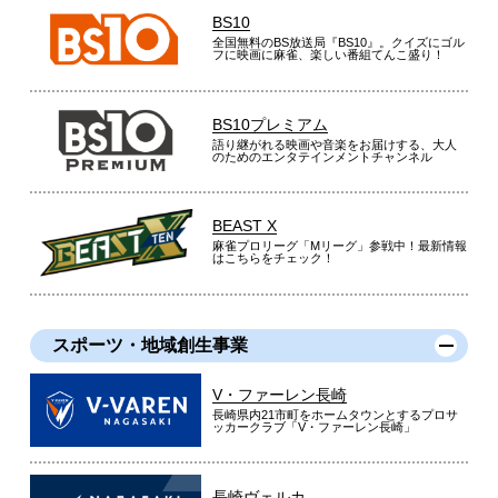
BS10
全国無料のBS放送局『BS10』。クイズにゴル
フに映画に麻雀、楽しい番組てんこ盛り！
BS10プレミアム
語り継がれる映画や音楽をお届けする、大人
のためのエンタテインメントチャンネル
BEAST X
麻雀プロリーグ「Mリーグ」参戦中！最新情報
はこちらをチェック！
スポーツ・地域創生事業
V・ファーレン長崎
長崎県内21市町をホームタウンとするプロサ
ッカークラブ「V・ファーレン長崎」
長崎ヴェルカ