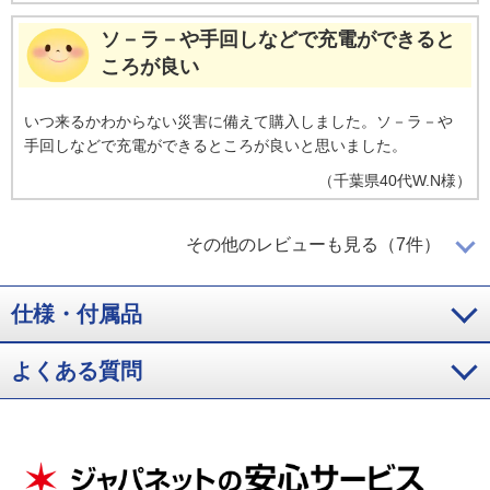
ソ－ラ－や手回しなどで充電ができると
ころが良い
いつ来るかわからない災害に備えて購入しました。ソ－ラ－や
手回しなどで充電ができるところが良いと思いました。
（
千葉県
40代
W.N様
）
持ち運びしやすいです
その他のレビューも見る（7件）
仕様・付属品
防災のため購入しました。持ち運びしやすくいろいろな機能が
よくある質問
付いていて便利です。
（
埼玉県
60代
M.T様
）
デザインが気に入りました