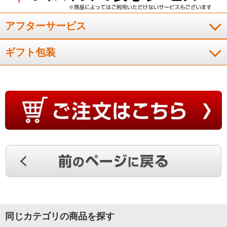
作業の際に、ラジオを聴く機会が多いので購入しました。コン
アフターサービス
パクト設計で使いやすいです。デザインが気に入りました。
（
茨城県
70代
S.N様
）
ギフト包装
軽量、コンパクトで気に入りました
非常に重たい充電器を持ち運ぶのが大変なので、持ち運ぶのに
軽量な簡易的なものを探しました。軽量、コンパクトで気に入
りました。デザインも好きです。
（
神奈川県
60代
K.T様
）
避難リュック用に購入しました
同じカテゴリの商品を探す