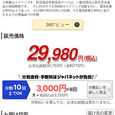
※画像はイメージです。防災製品等推奨品マークは、一般社団法人防災安全協
会の登録商標です。
※1 25±5℃で3,000回サイクリング試験を行い、電池容量
が80%以上であった
※2 HBP-80S21Wとの比較
※3 電池容量が80%に低下
するまでの理論値での年数
360°ビュー
販売価格
29
,980
円
（税込）
お支払総額30,750円（送料770円）
10
3,000円
分割
回
×9回
までOK
※ 初回のみ3,750円
分割払いを選んでも、お支払総額は変わりません。
届け先の変更
お届け目安