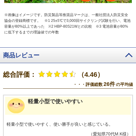
※画像はイメージです。防災製品等推奨品マークは、一般社団法人防災安全
協会の登録商標です。
※1 25±5℃で3,000回サイクリング試験を行い、電池
容量が80%以上であった
※2 HBP-80S21Wとの比較
※3 電池容量が80%
に低下するまでの理論値での年数
商品レビュー
総合評価：
（4.46）
26件
・・・評価総数
の平均値
軽量小型で使いやすい
軽量小型で使いやすく、使い勝手が良いと感じている。
（
愛知県
70代
M.K様
）