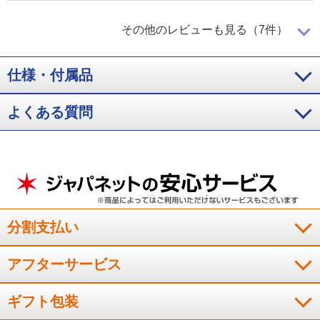
大きさの割に長く使えます
その他のレビューも見る（7件）
仕様・付属品
大きさのわりにけっこう長く使えます。持ち運びも便利でもう
少し大きいサイズが欲しくなりました。
よくある質問
（
東京都
60代
S.S様
）
非常用と車用に購入
非常時の充電と車でのＡＣ用に購入しました。
分割支払い
（
埼玉県
60代
N.N様
）
アフターサービス
電気備蓄の心配が軽減された
ギフト包装
これで電気の備蓄の心配が少し軽減されました。