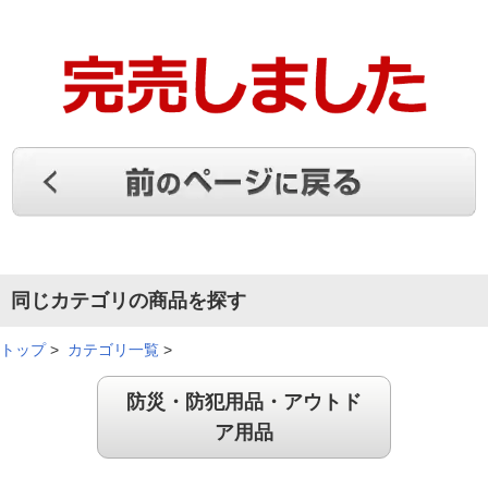
（
神奈川県
50代
H.M様
）
コンパクトで軽量
コンパクトかつ軽量であることが防災時に扱い易いと思いま
す。災害は光の弱い時にも起こることがありますので、ソ－ラ
－パネルはそのような時にも充電できるともっと良いと思いま
す。
（
神奈川県
60代
K.K様
）
同じカテゴリの商品を探す
説明書がもう少し詳しいと良かった
トップ
>
カテゴリ一覧
>
防災・防犯用品・アウトド
説明書をもう少し詳しく記述して欲しかった。
ア用品
（
埼玉県
60代
I.M様
）