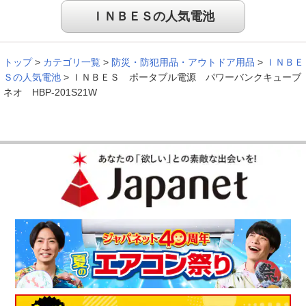
小型で重たくないところが良い
ＩＮＢＥＳの人気電池
トップ
>
カテゴリ一覧
>
防災・防犯用品・アウトドア用品
>
ＩＮＢＥ
Ｓの人気電池
>
ＩＮＢＥＳ ポータブル電源 パワーバンクキューブ
小型で重たくもなく、使いやすい。普段机の上に置いてます。
ネオ HBP-201S21W
電源としても役に立ちます。
（
大阪府
50代
Y.Y様
）
購入して良かったです
夜中に雨が強くなったり雷がなったりしても、ポ－タブル電源
の灯りをつけてるだけで本当に安心して寝られます。常に充電
しています。コンパクトだし携帯の充電もできるし、購入して
良かったです。
（
千葉県
60代
T.E様
）