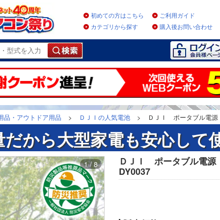
初めての方はこちら
ご利用ガイド
カテゴリから探す
購入後お問い合わせ
用品・アウトドア用品
>
ＤＪＩの人気電池
>
ＤＪＩ ポータブル電源 Po
量だから大型家電も安心して使
ＤＪＩ ポータブル電源 P
1 / 8
DY0037