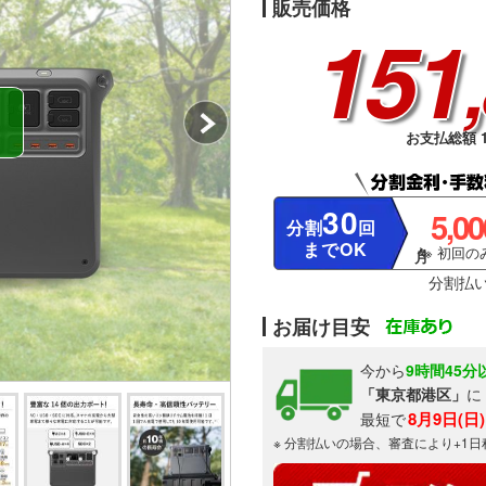
販売価格
151
お支払総額 1
30
5,0
分割
回
までOK
※ 初回のみ
分割払
お届け目安
今から
9時間45分
「東京都港区」
に
8月9日(日
最短で
※ 分割払いの場合、審査により+1