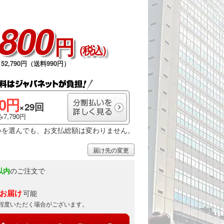
,800
円
（税込）
52,790円（送料990円）
00円
×29回
7,790円
いを選んでも、お支払総額は変わりません。
届け先の変更
以内
のご注文で
)お届け
可能
日程度いただく場合がございます。