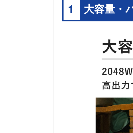
大容量・
1