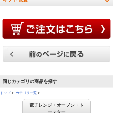
やっぱりト－スタ－で焼いた方が美味しくて早くて最高です。
コンパクトで購入して良かったです。
（
沖縄県
40代
N.H様
）
機能がシンプルで扱いやすい
機能がシンプルで扱いやすい。焼き加減が見易くて焼きムラも
ない。今まで使用していた機種よりも小型だが、容量は食パン
が２枚焼けるので十分満足できます。掃除や、手入れも簡単に
できるので便利だと思う。
（
大阪府
70代
M.K様
）
同じカテゴリの商品を探す
デザインもおしゃれ
トップ
>
カテゴリ一覧
>
電子レンジ・オーブン・ト
ースター