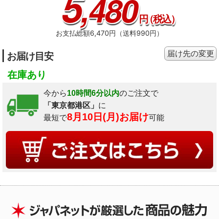
5
,480
円
（税込）
お支払総額6,470円（送料990円）
届け先の変更
お届け目安
在庫あり
今から
10時間6分以内
のご注文で
「東京都港区」
に
8月10日(月)お届け
最短で
可能