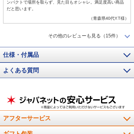
ンパクトで場所を取らず、見た目もオシャレ。満足度高い商品
だと思います。
（
青森県
40代
Y.T様
）
外はパリっと中はモチッとして美味しか
その他のレビューも見る（15件）
ったです
仕様・付属品
パン全面に焼き目が付いて外はパリっと中はモチットして焼き
よくある質問
上がり美味しかったです。大きさもコンパクトで置き場所に困
りませんでした。
（
福岡県
60代
N.N様
）
美味しくて早くて最高です
アフターサービス
毎朝、ト－ストを食べるのでオ－ブンレンジで焼いてましたが
ギフト包装