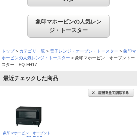
デザインも非常におしゃれで新しいキッチンにも合いそうで
す。
（
宮城県
50代
M.G様
）
象印マホービンの人気レン
ジ・トースター
美味しかった！
トップ
>
カテゴリ一覧
>
電子レンジ・オーブン・トースター
>
象印マ
ホービンの人気レンジ・トースター
>
象印マホービン オーブントー
美味しそうに焼けて、見た目が良いのと、パンを食べてみた
スター EQ-EH17
ら、しっとりして美味しかった！！！
（
奈良県
70代
U.H様
）
最近チェックした商品
手入れも楽です
コンパクトなサイズで焼き上がりや、フライの温め直しが良く
使い易く。手入れも楽です。
（
福岡県
40代
W.H様
）
象印マホービン オーブント