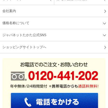
以前使ってたト－スタ－よりコンパクトになりましたが、２枚
の食パンでも焼きムラなく綺麗に焼けました！満足です。
会社案内
（
石川県
50代
N.S様
）
価格名称について
コンパクトで置き場に困らない
ジャパネットたかた公式SNS
掃除もしやすくよかったです。すぐに温まる、使い方も簡単で
ショッピングサイトトップへ
誰でも使いやすい。コンパクトで置き場にも困らないです。
（
東京都
50代
S.A様
）
焼き加減が絶妙
焼き加減が絶妙でとても美味しく焼けます。
（
三重県
40代
F.M様
）