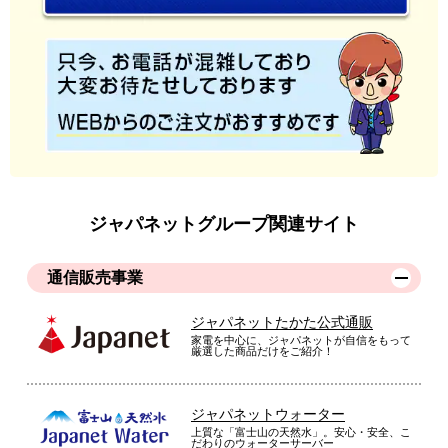
安心して使えます
他に電子レンジや炊飯器を購入しましたが同じ色で統一したた
めとても良い雰囲気です。頻繁に使用するので焼き具合の他に
安心して使えるかどうかが一番重要。とても良いです。
（
栃木県
40代
S.A様
）
操作が簡単！
ジャパネットグループ関連サイト
通信販売事業
高齢の母のト－スタ－が壊れたため、操作が簡単で、かつ、機
能がしっかりとしたものを選びました。まず、ト－ストの焼き
ジャパネットたかた公式通販
が外はカリッ、中はフワッとしてて、とっても基本性能が良か
家電を中心に、ジャパネットが自信をもって
厳選した商品だけをご紹介！
ったです。操作もタイマ－ダイヤルを回すだけなので、高齢の
母も何も悩まなくて操作ができるほど簡単です。購入して、と
っても満足です。
ジャパネットウォーター
上質な「富士山の天然水」。安心・安全、こ
（
熊本県
50代
F.M様
）
だわりのウォーターサーバー