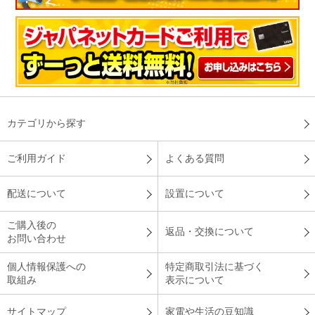
ト－ストが２枚焼ける広さ、グラタンなどが焼ける高さがあ
り、餅もうまく膨らみ焼けました。
（
大阪府
60代
M.J様
）
カテゴリから探す
シンプルでとても使いやすい
ご利用ガイド
よくある質問
シンプルでとても使いやすいですね。デザインも、いい感じで
配送について
設置について
す
ご購入後の
（
愛知県
60代
Y.M様
）
返品・交換について
お問い合わせ
食パン２枚も綺麗に焼けました
個人情報保護への
特定商取引法に基づく
取組み
表示について
サイトマップ
家電や生活の豆知識