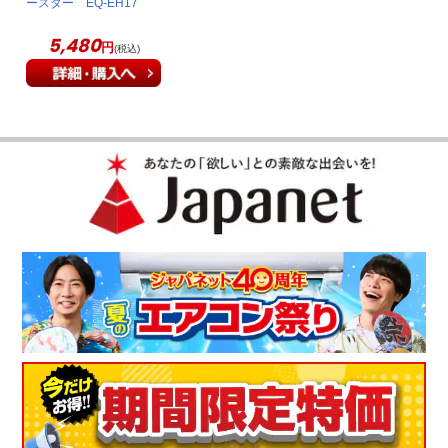
ースター EQ-EH17
コンパクトで、置き場所に困らない
5,480
円
(税込)
コンパクトなので、置き場所に困らないのが良かったです。食
パンも２枚焼けますし、掃除がしやすいのがとてもいいです。
火力調節ができる方と迷いましたが、こちらでも十分でした。
（
兵庫県
60代
I.T様
）
外は、サクサク！中は、しっとり
短時間で外は、サクサク！中は、しっとりとても美味しく頂い
ています。
（
神奈川県
50代
H.Y様
）
ト－ストが２枚焼ける広さ