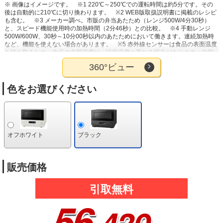
※ 画像はイメージです。
※1 220℃～250℃での運転時間は約5分です。その
後は自動的に210℃に切り換わります。
※2 WEB版取扱説明書に掲載のレシピ
も含む。
※3 メーカー調べ。市販の弁当あたため（レンジ500W/4分30秒）
と、スピード機能使用時の加熱時間（2分46秒）との比較。
※4 手動レンジ
500W/600W、30秒～10分00秒以内のあたためにおいて働きます。連続加熱時
など、機能を使えない場合があります。
※5 赤外線センサーは食品の表面温度
を読み取るため、食品の内部温度は、設定温度と異なる場合があります。内部
の温度は、食品の種類や厚みなどによって設定温度より高くなったり、低くな
360°ビュー
ったりすることがあります。
※6 「自動」を選んでから「決定」を2回押し、
ダイヤルで温度を設定します。
※7 加熱後かき混ぜて、温度を確認してくださ
い。
色をお選びください
オフホワイト
ブラック
販売価格
引取無料
56