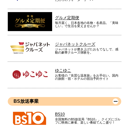
グルメ定期便
毎月届く、日本各地の名物・名産品。「美味
しい」で生活を変えませんか？
ジャパネットクルーズ
ジャパネットが磨き上げたおもてなしで、感
動の豪華クルーズ体験を。
ゆこゆこ
お客様の『良質な温泉旅』をお手伝い。国内
の旅館・宿・ホテルの宿泊予約サイト
BS放送事業
BS10
全国無料のBS放送局『BS10』。クイズにゴル
フに映画に麻雀、楽しい番組てんこ盛り！