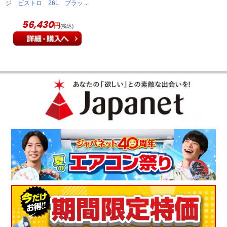
ジ ビストロ 26L ブラッ
ク NE-BS5D-K
56,430
円
(税込)