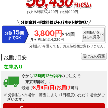
,430
円
（税込）
お支払総額57,420円（送料990円）
15
3,800円
分割
回
×14回
までOK
※ 初回のみ4,220円
分割払いを選んでも、お支払総額は変わりません。
届け先の変更
お届け目安
在庫あり
今から
13時間12分以内
のご注文で
「東京都港区」
に
8月9日(日)お届け
最短で
可能
※ 分割払いの場合、審査により+1日程度いただく場合がご
ざいます。