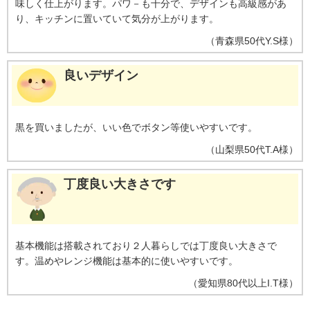
味しく仕上がります。パワ－も十分で、デザインも高級感があ
り、キッチンに置いていて気分が上がります。
（
青森県
50代
Y.S様
）
良いデザイン
黒を買いましたが、いい色でボタン等使いやすいです。
（
山梨県
50代
T.A様
）
丁度良い大きさです
基本機能は搭載されており２人暮らしでは丁度良い大きさで
す。温めやレンジ機能は基本的に使いやすいです。
（
愛知県
80代以上
I.T様
）