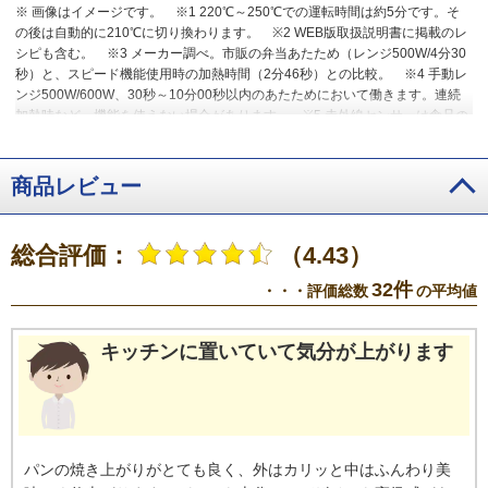
※ 画像はイメージです。
※1 220℃～250℃での運転時間は約5分です。そ
の後は自動的に210℃に切り換わります。
※2 WEB版取扱説明書に掲載のレ
シピも含む。
※3 メーカー調べ。市販の弁当あたため（レンジ500W/4分30
秒）と、スピード機能使用時の加熱時間（2分46秒）との比較。
※4 手動レ
ンジ500W/600W、30秒～10分00秒以内のあたためにおいて働きます。連続
加熱時など、機能を使えない場合があります。
※5 赤外線センサーは食品の
表面温度を読み取るため、食品の内部温度は、設定温度と異なる場合があり
ます。内部の温度は、食品の種類や厚みなどによって設定温度より高くなっ
たり、低くなったりすることがあります。
※6 「自動」を選んでから「決
商品レビュー
定」を2回押し、ダイヤルで温度を設定します。
※7 加熱後かき混ぜて、温
度を確認してください。
総合評価：
（4.43）
32件
・・・評価総数
の平均値
キッチンに置いていて気分が上がります
パンの焼き上がりがとても良く、外はカリッと中はふんわり美