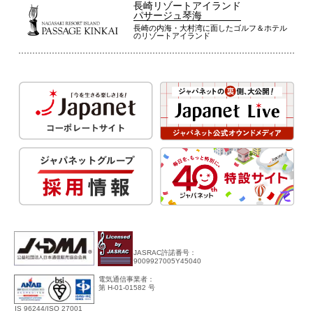
長崎リゾートアイランド
パサージュ琴海
長崎の内海・大村湾に面したゴルフ＆ホテル
のリゾートアイランド
JASRAC許諾番号：
9009927005Y45040
電気通信事業者：
第 H-01-01582 号
IS 96244/ISO 27001