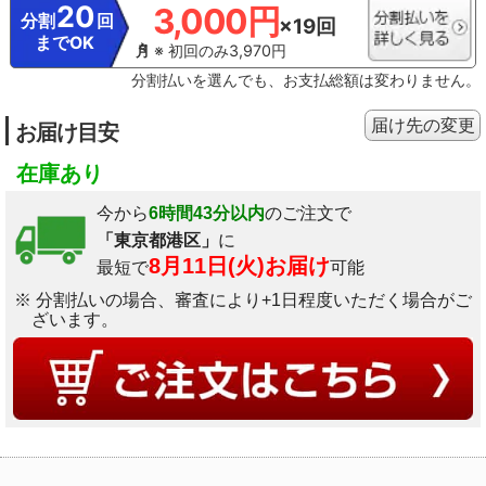
20
3,000円
分割
回
×19回
までOK
※ 初回のみ3,970円
分割払いを選んでも、お支払総額は変わりません。
届け先の変更
お届け目安
在庫あり
今から
6時間43分以内
のご注文で
「東京都港区」
に
8月11日(火)お届け
最短で
可能
※ 分割払いの場合、審査により+1日程度いただく場合がご
ざいます。