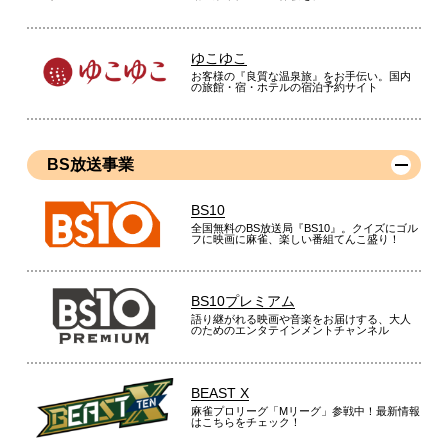
ゆこゆこ
お客様の『良質な温泉旅』をお手伝い。国内
の旅館・宿・ホテルの宿泊予約サイト
BS放送事業
BS10
全国無料のBS放送局『BS10』。クイズにゴル
フに映画に麻雀、楽しい番組てんこ盛り！
BS10プレミアム
語り継がれる映画や音楽をお届けする、大人
のためのエンタテインメントチャンネル
BEAST X
麻雀プロリーグ「Mリーグ」参戦中！最新情報
はこちらをチェック！