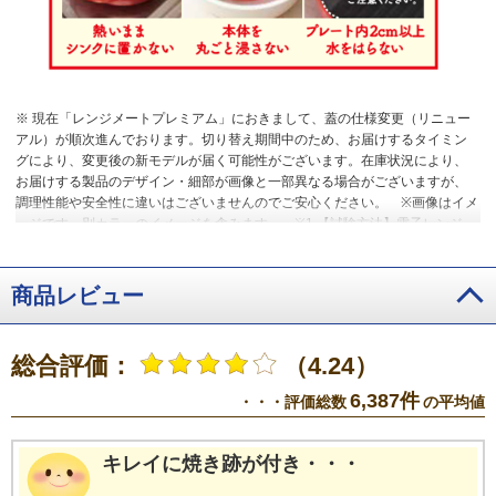
※ 現在「レンジメートプレミアム」におきまして、蓋の仕様変更（リニュー
アル）が順次進んでおります。切り替え期間中のため、お届けするタイミン
グにより、変更後の新モデルが届く可能性がございます。在庫状況により、
お届けする製品のデザイン・細部が画像と一部異なる場合がございますが、
調理性能や安全性に違いはございませんのでご安心ください。
※画像はイメ
ージです。別カラーのイメージを含みます。
※1 【試験方法】電子レンジ
500Wで3分間＋3分間、計6分間空焚きを行い、電子レンジから取り出し鉄板
表面をサーモグラフィで測定。
※2 中まで火が通る冷凍食材は、鶏肉、サ
バ、ホタテ、エビ、餃子のみ。食材の状況によって様子を見ながら調理くだ
商品レビュー
さい。
※3 冷凍時の厚さ2cm、約300gまで。
※4 レンジメート浅型におい
て。
※5 600Wの目安。メニューによっては途中裏返しや混ぜ合わせ、蒸ら
しが必要。
※6 600Wの目安。黄身には必ず爪楊枝箸等で穴をあけたり、切
総合評価：
（4.24）
れ目を入れてください。
※7 特許第5344638号。
6,387件
・・・評価総数
の平均値
キレイに焼き跡が付き・・・