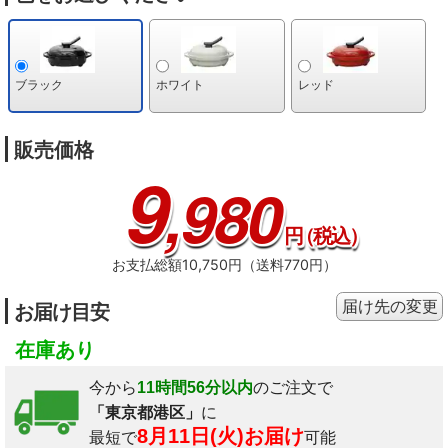
さ2cm、約300gまで。
※4 レンジメート浅型において。
※5 600Wの目安。
メニューによっては途中裏返しや混ぜ合わせ、蒸らしが必要。
※6 600Wの目
安。黄身には必ず爪楊枝箸等で穴をあけたり、切れ目を入れてください。
※7
特許第5344638号。
ブラック
ホワイト
レッド
販売価格
9
,980
円
（税込）
お支払総額10,750円（送料770円）
届け先の変更
お届け目安
在庫あり
今から
11時間56分以内
のご注文で
「東京都港区」
に
8月11日(火)お届け
最短で
可能