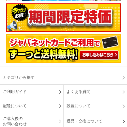
購入動機は、時短で簡単に主食やおかずなどが作れるからで
す。放送でよく見た、サバ焼きもちゃんと皮目が焼けて美味し
かったです。加熱調理で焼けるのはすごいです。他にも白米を
炊いたり、目玉焼き、野菜炒め、ジャ－マンポテトなどを作っ
てみました。どれも簡単で美味しくて満足です。
（
神奈川県
60代
I.S様
）
これ一台でできるメニュ－の多さにびっ
くり
早速いわしの丸干しを焼いてみました。テレビでの商品紹介の
カテゴリから探す
通りでした。身もふっくらとほどよい焦げ目の焼き上がりでお
いしかったです。レンジで焼けるという不思議、試した今なお
ご利用ガイド
よくある質問
驚きです。後片付けもとても簡単で、ご紹介通り。とても満足
しています。一緒に送られてきたレシピ本のペ－ジをめくりな
がら、これ一台でできるメニュ－の多さにびっくりで、あれも
配送について
設置について
これも作ってみたい…と、ワクワクしています。楽しくおいし
くラクして使わせていただきたいと思います。ありがとうござ
ご購入後の
返品・交換について
いました。
お問い合わせ