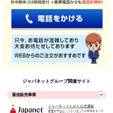
ジャパネットたかたのテレビ番組で見て、料理の苦手な私でも
いろんなバリエ－ションの料理ができること、これは間違いな
いと思いすぐにこちらで購入しました。届いた時の感想は、軽
い！でした。そして使ってみて、本当に楽。疑り深い旦那でさ
え、鶏肉２枚焼いてみましたがちゃんと焦げ目が付き、旦那も
感動していました。これからいろんな料理を試していきたいと
二人で楽しみが増えました！またレシピ本のレシピの数がとて
も多くて更に探しやすく、良い買い物をさせて頂きました！
（
愛知県
40代
A.T様
）
仕事を終えて帰宅後に、冷凍庫からさっ
と出し直ぐに焼ける
ジャパネットグループ関連サイト
テレビショッピングを見て簡単そうだったので、購入してみよ
うと思いました。冷凍してあった魚を解凍せず、そのまま使用
しました。本当に焼けるの？と半信半疑でしたが、焼き目がき
通信販売事業
れいにつき、身はふっくらと仕上がりとても美味しいと感じま
した。使用後もさっと洗うことができ、仕事を終えて帰宅後
ジャパネットたかた公式通販
に、冷凍庫からさっと出し直ぐに焼けるので、料理の時短にな
家電を中心に、ジャパネットが自信をもって