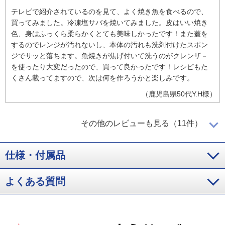
テレビで紹介されているのを見て、よく焼き魚を食べるので、
買ってみました。冷凍塩サバを焼いてみました。皮はいい焼き
色、身はふっくら柔らかくとても美味しかったです！また蓋を
するのでレンジが汚れないし、本体の汚れも洗剤付けたスポン
ジでサッと落ちます。魚焼きが焦げ付いて洗うのがクレンザ－
を使ったり大変だったので、買って良かったです！レシピもた
くさん載ってますので、次は何を作ろうかと楽しみです。
（
鹿児島県
50代
Y.H様
）
後片付けが簡単
その他のレビューも見る（11件）
仕様・付属品
焼き魚と、チキンのソテ－をやってみましたが、どちらも焦げ
目がついておいしくできました。お肉などはまとめ買いをして
冷凍しておくことも多いのですが、レシピ集には冷凍の場合の
よくある質問
調理時間も掲載されていて、たいへん便利でした。また、後片
付けが簡単なところもとても気に入っています。
（
東京都
60代
T.K様
）