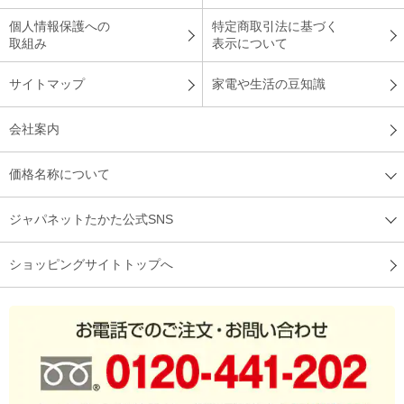
（
長野県
60代
H.H様
）
個人情報保護への
特定商取引法に基づく
取組み
表示について
あっという間に熱々の焼き魚に変身！
サイトマップ
家電や生活の豆知識
会社案内
レンジメイトプレミアムは、以前のものよりも更にパワ－アッ
プしていて、料理のレパ－トリ－が増えました！特にカチコチ
に凍った状態の魚の開きも、あっという間に熱々の焼き魚に変
価格名称について
身するのですから驚きです。あまり一般的では無いかもしれま
せんが、私のお気に入りの使い方は、焼いたお魚を皿に移すの
ジャパネットたかた公式SNS
ではなく、レンジメイトプレミアムに乗ったまま、熱々の状態
で直接食べることです。はふはふしながら熱々の焼き魚を食べ
ショッピングサイトトップへ
れて、魚好きの私にはたまりません（＾－＾）
（
千葉県
60代
M.K様
）
レシピ本のレシピの数がとても多くて楽
しみが増えました！