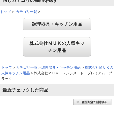
同じカテゴリの商品を探す
炊くが出来るなんて料理のはばが広がり、何より時短、簡単、
ラク、皿代わり、こんな調理器具に驚きです。毎日使っていま
トップ
>
カテゴリ一覧
>
す。なくてはならない必須調理器具です。
調理器具・キッチン用品
（
埼玉県
60代
I.M様
）
多種のメニュ－に挑戦したくなります！
株式会社ＭＵＫの人気キッ
チン用品
冷凍食品もダイレクト調理可能！プレミアム、流石です。レシ
ピ集も付属しており、多種のメニュ－に挑戦したくなります。
調理時間についても時短もできます。
トップ
>
カテゴリ一覧
>
調理器具・キッチン用品
>
株式会社ＭＵＫの
人気キッチン用品
>
株式会社ＭＵＫ レンジメート プレミアム ブ
（
青森県
60代
K.K様
）
ラック
火加減を気にすることもなく便利になり
最近チェックした商品
ました！
焼き魚が美味しそうに焼けているのをテレビでみて、興味がわ
いた。焼き魚は思っていた通り美味しく出来た。鶏肉は脂がし