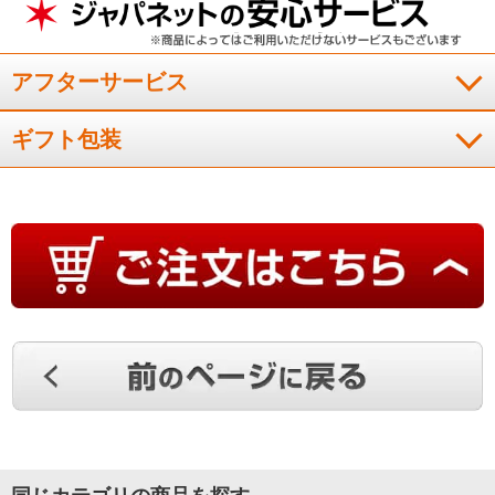
蓋を開ける前からジュ－ジュ－と熱々の
音が聞こえて確信！
アフターサービス
以前から気になっていた商品。電子レンジの温め機能のみで、
ギフト包装
本当に中の温度が４００℃になる？と最初は疑っていました。
でも蓋を開ける前からジュ－ジュ－と熱々の音が聞こえて確信
しました。魚を焼いた匂いも残りにくく洗いやすいので、魚を
焼く機会が増えました。結果として良いものを買ったと思って
います。
（
大阪府
50代
A.M様
）
なくてはならない必須調理器具！
最初は半信半疑でしたが肉や魚が煮る、焼くがレンチンで出来
る事に驚きです。そんな調理器具に魅了され購入しました。ほ
んとに鶏肉のガ－リック焼きはふっくら焼けて、サバの味噌煮
も美味しくできました。不思議です。レンチンで煮る、焼く、