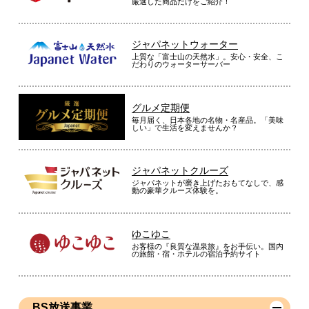
厳選した商品だけをご紹介！
りとても助かります。今後色々挑戦してみようと思います。大
満足です。
（
岐阜県
60代
K.E様
）
ジャパネットウォーター
上質な「富士山の天然水」。安心・安全、こ
だわりのウォーターサーバー
※
「お客様の声」は実際にご購入されたお客様からのご意見を掲載しておりま
す。
※
商品により、同一シリーズをご購入された方の声を含みます。
グルメ定期便
毎月届く、日本各地の名物・名産品。「美味
しい」で生活を変えませんか？
ジャパネットクルーズ
ジャパネットが磨き上げたおもてなしで、感
動の豪華クルーズ体験を。
ゆこゆこ
お客様の『良質な温泉旅』をお手伝い。国内
の旅館・宿・ホテルの宿泊予約サイト
BS放送事業