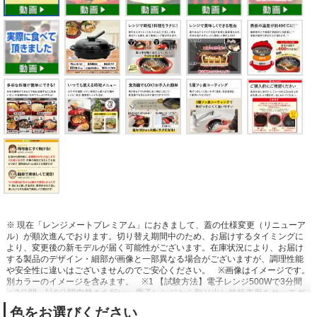
※ 現在「レンジメートプレミアム」におきまして、蓋の仕様変更（リニューア
ル）が順次進んでおります。切り替え期間中のため、お届けするタイミングに
より、変更後の新モデルが届く可能性がございます。在庫状況により、お届け
する製品のデザイン・細部が画像と一部異なる場合がございますが、調理性能
や安全性に違いはございませんのでご安心ください。
※画像はイメージです。
別カラーのイメージを含みます。
※1 【試験方法】電子レンジ500Wで3分間
＋3分間、計6分間空焚きを行い、電子レンジから取り出し鉄板表面をサーモグ
ラフィで測定。
※2 中まで火が通る冷凍食材は、鶏肉、サバ、ホタテ、エビ、
色をお選びください
餃子のみ。食材の状況によって様子を見ながら調理ください。
※3 冷凍時の厚