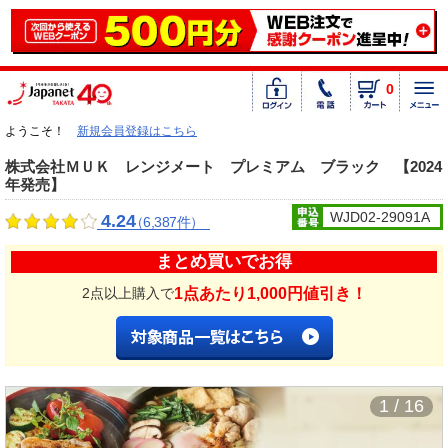
0
ようこそ！
新規会員登録はこちら
株式会社ＭＵＫ レンジメート プレミアム ブラック 【2024
年発売】
WJD02-29091A
4.24
（6,387件）
まとめ買いでお得
1点あたり1,000円値引き！
2点以上購入で
1 / 16