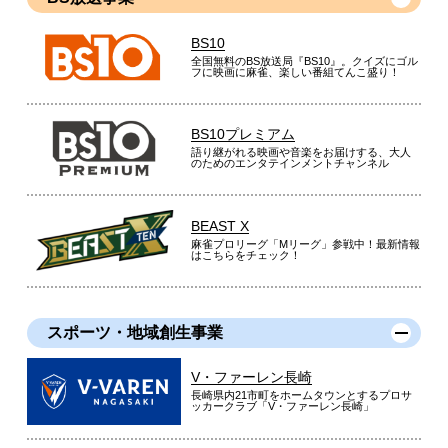
BS10
全国無料のBS放送局『BS10』。クイズにゴル
フに映画に麻雀、楽しい番組てんこ盛り！
BS10プレミアム
語り継がれる映画や音楽をお届けする、大人
のためのエンタテインメントチャンネル
BEAST X
麻雀プロリーグ「Mリーグ」参戦中！最新情報
はこちらをチェック！
スポーツ・地域創生事業
V・ファーレン長崎
長崎県内21市町をホームタウンとするプロサ
ッカークラブ「V・ファーレン長崎」