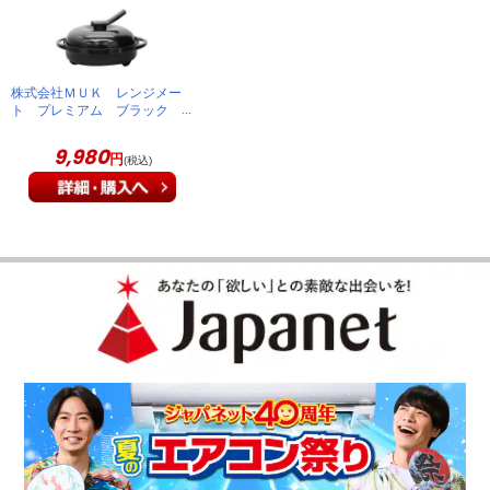
っかり落ちて、なお且つ柔らかく、とてもおいしかった。食事
作りの時間が短縮されて、火加減を気にすることもなく便利に
なりました。職場の同僚にも勧めたら、何人も購入しました。
皆、喜んでいました。
株式会社ＭＵＫ レンジメー
ト プレミアム ブラック
（
愛媛県
70代
T.T様
）
9,980
円
(税込)
毎日、何作ろうかとワクワク！
ほぼ毎日使っています。レシピ本もあるので便利です。自分で
アレンジしてレンジの時間も自分で調節しているので本当に便
利です。お好み焼きも餃子も簡単！片付けも簡単！毎日、何作
ろうかとワクワクです。
（
福岡県
60代
O.K様
）
どれも簡単で美味しくて満足