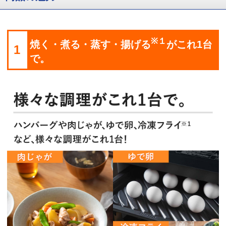
※１
焼く・煮る・蒸す・揚げる
がこれ1台
1
で。