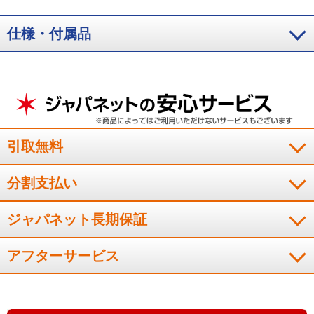
ジ500W/600W、30秒～10分00秒以内の加熱時において働きます。連続加熱
時など、機能を使えない場合があります。
※4 食品2品の分量はほぼ同
等。ただし汁物、ソース、タレがかかった食品、冷凍カレー、冷凍シチュー
仕様・付属品
などは２品あたために向きません。
※5 マイクロ波による食品の温度上昇
特性や、面積、温度上昇速度により、食品を分類し見分けます。
引取無料
分割支払い
ジャパネット長期保証
アフターサービス