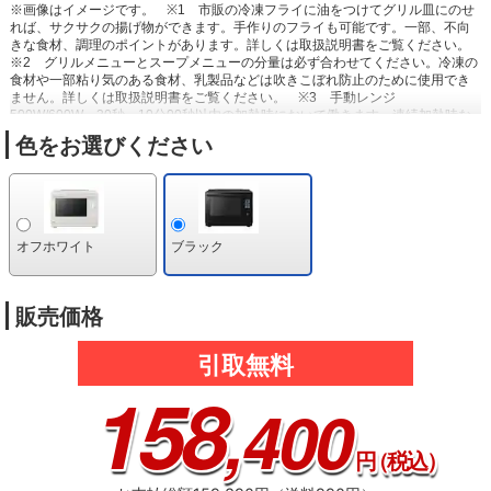
※画像はイメージです。
※1 市販の冷凍フライに油をつけてグリル皿にのせ
れば、サクサクの揚げ物ができます。手作りのフライも可能です。一部、不向
きな食材、調理のポイントがあります。詳しくは取扱説明書をご覧ください。
※2 グリルメニューとスープメニューの分量は必ず合わせてください。冷凍の
食材や一部粘り気のある食材、乳製品などは吹きこぼれ防止のために使用でき
ません。詳しくは取扱説明書をご覧ください。
※3 手動レンジ
500W/600W、30秒～10分00秒以内の加熱時において働きます。連続加熱時な
ど、機能を使えない場合があります。
※4 食品2品の分量はほぼ同等。ただ
色をお選びください
し汁物、ソース、タレがかかった食品、冷凍カレー、冷凍シチューなどは２品
あたために向きません。
※5 マイクロ波による食品の温度上昇特性や、面
積、温度上昇速度により、食品を分類し見分けます。
オフホワイト
ブラック
販売価格
引取無料
158
,400
円
（税込）