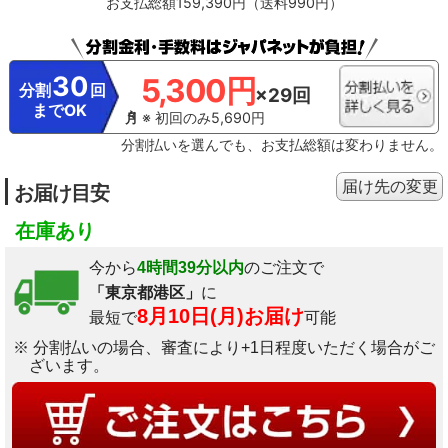
お支払総額159,390円（送料990円）
30
5,300円
分割
回
×29回
までOK
※ 初回のみ5,690円
分割払いを選んでも、お支払総額は変わりません。
届け先の変更
お届け目安
在庫あり
今から
4時間39分以内
のご注文で
「東京都港区」
に
8月10日(月)お届け
最短で
可能
※ 分割払いの場合、審査により+1日程度いただく場合がご
ざいます。