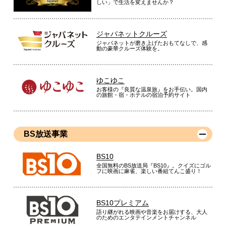
しい」で生活を変えませんか？
ジャパネットクルーズ
ジャパネットが磨き上げたおもてなしで、感
動の豪華クルーズ体験を。
ゆこゆこ
お客様の『良質な温泉旅』をお手伝い。国内
の旅館・宿・ホテルの宿泊予約サイト
BS放送事業
BS10
全国無料のBS放送局『BS10』。クイズにゴル
フに映画に麻雀、楽しい番組てんこ盛り！
BS10プレミアム
語り継がれる映画や音楽をお届けする、大人
のためのエンタテインメントチャンネル