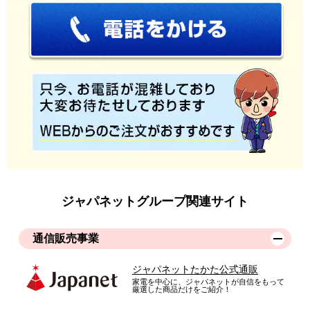
様々なパンの焼き方が選べて最高！デザインもよく購入してよ
かった。
（
香川県
60代
H.Y様
）
ト－ストが過去１番美味しい
非常に使いやすいです！ト－ストが過去１番美味しく食べられ
てます！
（
埼玉県
30代
M.M様
）
ジャパネットグループ関連サイト
もう少し中が広かったらなぁ
通信販売事業
ジャパネットたかた公式通販
家電を中心に、ジャパネットが自信をもって
厳選した商品だけをご紹介！
匠の焼きたてが楽しめるト－スタ－、ネ－ミングが素敵です