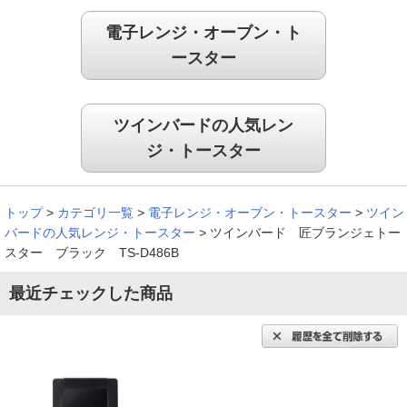
（
福井県
60代
N.M様
）
電子レンジ・オーブン・ト
ースター
クロワッサン、カレーパンがおいしく焼
けた
ツインバードの人気レン
ジ・トースター
こちらのト－スタ－を使ってクロワッサンを焼くと、焦げずに
外はパリッと、中はふんわり焼けました。それ以外にも。カレ
－パンも美味しく焼けました。
トップ
>
カテゴリ一覧
>
電子レンジ・オーブン・トースター
>
ツイン
（
奈良県
50代
Y.T様
）
バードの人気レンジ・トースター
>
ツインバード 匠ブランジェトー
スター ブラック TS-D486B
パンが更に好きになりました
最近チェックした商品
見た目のオシャレな感じも凄く気に入っていますが、焼いたパ
ンの美味しさに毎回感動！パンが更に好きになりました！操作
時の音や、焼けたお知らせの音もかわいくて、ほんと買って良
かったし、大切に使っています！