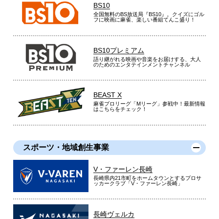
BS10
全国無料のBS放送局『BS10』。クイズにゴル
フに映画に麻雀、楽しい番組てんこ盛り！
BS10プレミアム
語り継がれる映画や音楽をお届けする、大人
のためのエンタテインメントチャンネル
BEAST X
麻雀プロリーグ「Mリーグ」参戦中！最新情報
はこちらをチェック！
スポーツ・地域創生事業
V・ファーレン長崎
長崎県内21市町をホームタウンとするプロサ
ッカークラブ「V・ファーレン長崎」
長崎ヴェルカ