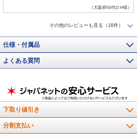
（
大阪府
50代
O.H様
）
使い勝手が便利
その他のレビューも見る（16件）
仕様・付属品
いろいろなパンが美味しく焼ける。デザインがスッキリしてい
て好き！焼き具合も選べて良い！手入れも簡単！
よくある質問
（
東京都
70代
S.M様
）
冷凍したパンもふっくら焼ける
冷凍したパンもふっくら焼ける！
下取り値引き
（
神奈川県
60代
U.K様
）
分割支払い
朝にパンを焼くのが楽しみ