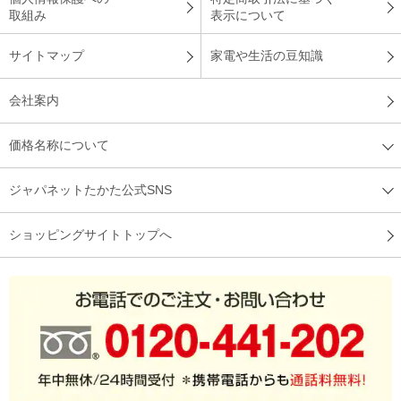
デザインに惹かれました
取組み
表示について
サイトマップ
家電や生活の豆知識
デザインのおしゃれさとコンパクトな形に惹かれました。焼き
会社案内
加減もちょうどよく、とても美味しく焼けます。
（
岡山県
70代
A.K様
）
価格名称について
クロワッサンがおいしい
ジャパネットたかた公式SNS
ショッピングサイトトップへ
クロワッサンを美味しく食べたいので購入しました。外はカリ
ッと、中はふわふわ、あったかく食べれて幸せでした。
（
福岡県
50代
M.K様
）
焼き方が選べるのが嬉しい