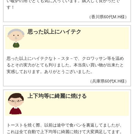
い暖炉の用でとても気に入っています。購入して良かったで
す！
（
香川県
60代
M.H様
）
思った以上にハイテク
思った以上にハイテクなト－スタ－で、クロワッサン等を温め
るとその実力がとても判りました。本当良い買い物が出来たと
実感しております。ありがとうございました。
（
兵庫県
60代
K.H様
）
上下均等に綺麗に焼ける
トーストを焼く際、以前は途中で食パンを裏返してましたが、
これは全て自動で上下均等に綺麗に焼けて大変満足してます。