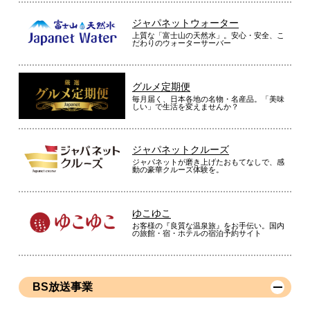
ね！デザインもシンプルで良いなと思いました。もう少し中が
ジャパネットウォーター
広いといいなと思いました。
上質な「富士山の天然水」。安心・安全、こ
だわりのウォーターサーバー
（
埼玉県
50代
K.S様
）
※
「お客様の声」は実際にご購入されたお客様からのご意見を掲載しておりま
グルメ定期便
す。
毎月届く、日本各地の名物・名産品。「美味
※
商品により、同一シリーズをご購入された方の声を含みます。
しい」で生活を変えませんか？
ジャパネットクルーズ
ジャパネットが磨き上げたおもてなしで、感
動の豪華クルーズ体験を。
ゆこゆこ
お客様の『良質な温泉旅』をお手伝い。国内
の旅館・宿・ホテルの宿泊予約サイト
BS放送事業