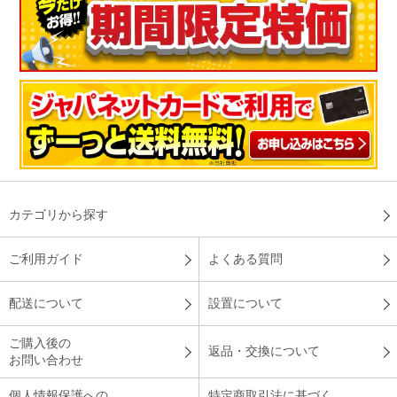
（
千葉県
50代
T.N様
）
毎日使ってます
上手にパンが焼けます。操作も簡単で焦げずにパンが焼ける
為、非常に便利です。毎日使ってます。
（
愛媛県
40代
Y.N様
）
絶妙な焼き上がり！
カテゴリから探す
ご利用ガイド
よくある質問
コ－スを選ぶだけで、操作が簡単。ト－ストも絶妙な焼き上が
りで、とても美味！カレ－パンモ－ドも外はカリッとして中は
配送について
設置について
絶妙な温かさで、美味しかったです。同モ－ドであんぱんも焼
くと、こちらも美味しかったです。
ご購入後の
返品・交換について
お問い合わせ
（
東京都
50代
I.S様
）
個人情報保護への
特定商取引法に基づく