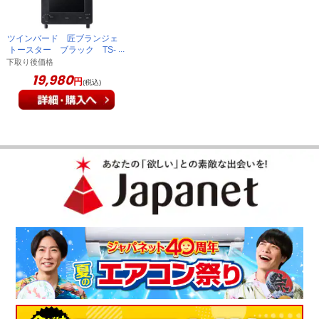
（
長崎県
50代
K.A様
）
ツインバード 匠ブランジェ
トースター ブラック TS-
冷凍していたパンがおいしく焼けた
D486B
下取り後価格
19,980
円
(税込)
冷凍していたパンが、本当にフカフカでサクサクになり、とて
もおいしい！
（
福岡県
60代
T.S様
）
食パンがおいしく焼けます
食パンは綺麗な焼き目が付いて、短時間でカリカリに焼けま
す。冷凍したパンは、ちゃんと中がふわふわで表面は焦げずに
焼けます。