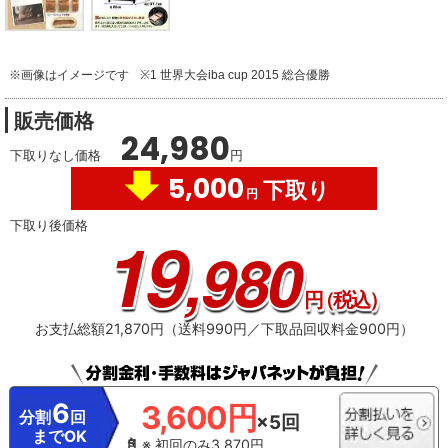
※画像はイメージです
※1 世界⼤会iba cup 2015 総合優勝
販売価格
24,980
下取りなし価格
円
5,000
下取り
円
下取り後価格
19
,980
円
（税込）
お支払総額21,870円（送料990円／下取品回収料金900円）
6
3,600円
分割
回
×5回
までOK
※ 初回のみ3,870円