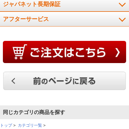
ジャパネット長期保証
スグレモノでした。朝パンを焼くのが毎日楽しみになりまし
アフターサービス
た。
（
神奈川県
70代
T.K様
）
感動した
ト－スタ－がスタイリッシュで、それに加えて進化しているこ
とに感動しました。
（
北海道
60代
K.S様
）
簡単で、おいしくできて、重宝してます
同じカテゴリの商品を探す
操作が簡単で、食パンも冷凍パンもおいしく焼けて、重宝して
トップ
>
カテゴリ一覧
>
います。