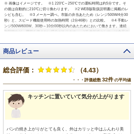
※ 画像はイメージです。
※1 220℃～250℃での運転時間は約5分です。そ
の後は自動的に210℃に切り換わります。
※2 WEB版取扱説明書に掲載のレ
シピも含む。
※3 メーカー調べ。市販の弁当あたため（レンジ500W/4分30
秒）と、スピード機能使用時の加熱時間（2分46秒）との比較。
※4 手動レ
ンジ500W/600W、30秒～10分00秒以内のあたためにおいて働きます。連続
加熱時など、機能を使えない場合があります。
※5 赤外線センサーは食品の
表面温度を読み取るため、食品の内部温度は、設定温度と異なる場合があり
ます。内部の温度は、食品の種類や厚みなどによって設定温度より高くなっ
たり、低くなったりすることがあります。
※6 「自動」を選んでから「決
商品レビュー
定」を2回押し、ダイヤルで温度を設定します。
※7 加熱後かき混ぜて、温
度を確認してください。
総合評価：
（4.43）
32件
・・・評価総数
の平均値
キッチンに置いていて気分が上がります
パンの焼き上がりがとても良く、外はカリッと中はふんわり美