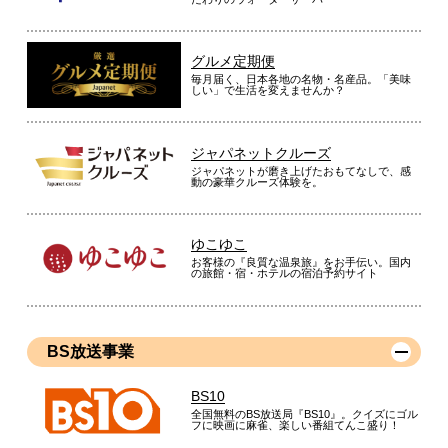
グルメ定期便
毎月届く、日本各地の名物・名産品。「美味
しい」で生活を変えませんか？
ジャパネットクルーズ
ジャパネットが磨き上げたおもてなしで、感
動の豪華クルーズ体験を。
ゆこゆこ
お客様の『良質な温泉旅』をお手伝い。国内
の旅館・宿・ホテルの宿泊予約サイト
BS放送事業
BS10
全国無料のBS放送局『BS10』。クイズにゴル
フに映画に麻雀、楽しい番組てんこ盛り！