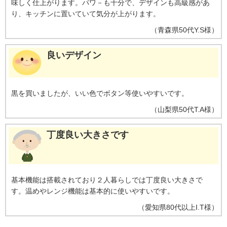
味しく仕上がります。パワ－も十分で、デザインも高級感があ
り、キッチンに置いていて気分が上がります。
（
青森県
50代
Y.S様
）
良いデザイン
黒を買いましたが、いい色でボタン等使いやすいです。
（
山梨県
50代
T.A様
）
丁度良い大きさです
基本機能は搭載されており２人暮らしでは丁度良い大きさで
す。温めやレンジ機能は基本的に使いやすいです。
（
愛知県
80代以上
I.T様
）