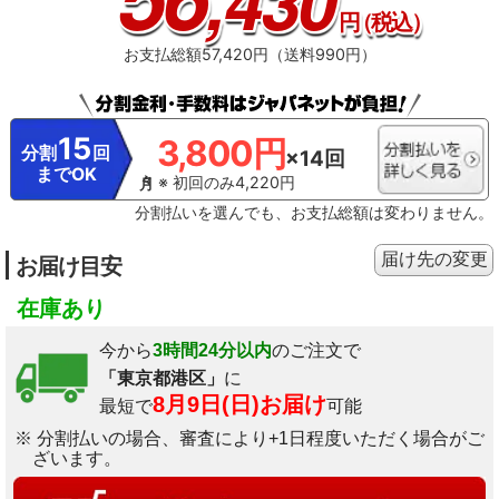
,430
円
（税込）
お支払総額57,420円（送料990円）
15
3,800円
分割
回
×14回
までOK
※ 初回のみ4,220円
分割払いを選んでも、お支払総額は変わりません。
届け先の変更
お届け目安
在庫あり
今から
3時間24分以内
のご注文で
「東京都港区」
に
8月9日(日)お届け
最短で
可能
※ 分割払いの場合、審査により+1日程度いただく場合がご
ざいます。