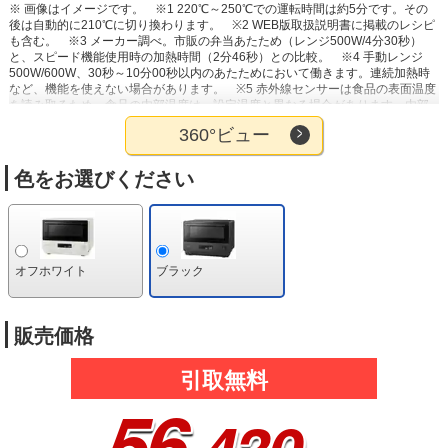
※ 画像はイメージです。
※1 220℃～250℃での運転時間は約5分です。その
後は自動的に210℃に切り換わります。
※2 WEB版取扱説明書に掲載のレシピ
も含む。
※3 メーカー調べ。市販の弁当あたため（レンジ500W/4分30秒）
と、スピード機能使用時の加熱時間（2分46秒）との比較。
※4 手動レンジ
500W/600W、30秒～10分00秒以内のあたためにおいて働きます。連続加熱時
など、機能を使えない場合があります。
※5 赤外線センサーは食品の表面温度
を読み取るため、食品の内部温度は、設定温度と異なる場合があります。内部
の温度は、食品の種類や厚みなどによって設定温度より高くなったり、低くな
360°ビュー
ったりすることがあります。
※6 「自動」を選んでから「決定」を2回押し、
ダイヤルで温度を設定します。
※7 加熱後かき混ぜて、温度を確認してくださ
い。
色をお選びください
オフホワイト
ブラック
販売価格
引取無料
56