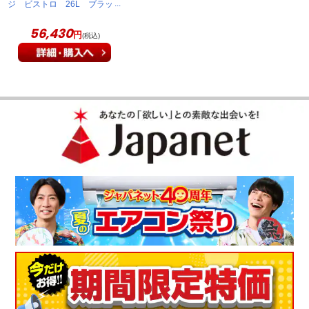
ジ ビストロ 26L ブラッ
ク NE-BS5D-K
56,430
円
(税込)