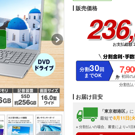
販売価格
236
お支払総額 2
30
7,9
分割
回
までOK
※ 初回のみ
分割払
お届け目安
「東京都港区」
に
8月11日(
最短で
※ 分割払いの場合、審査により+1