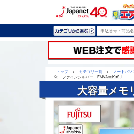
トップ
>
カテゴリ一覧
>
ノートパソコ
K3 ファインシルバー FMVA32K3SJ
大容量メモリ