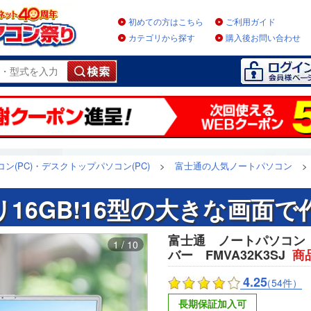
初めての方はこちら
ご利用ガイド
カテゴリから探す
購入後お問い合わせ
ン(PC)・デスクトップパソコン(PC)
>
富士通の人気ノートパソコン
>
16GB!16型の大きな画面
富士通 ノートパソコン 
1 / 10
バー FMVA32K3SJ
商
4.25
（54件）
長期保証加入可