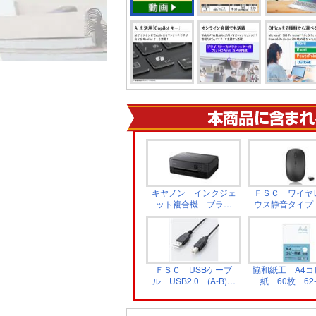
キヤノン インクジェ
ＦＳＣ ワイヤ
ット複合機 ブラッ
ウス静音タイプ
ク PIXUS TS5430BK
ック FS-WM
ＦＳＣ USBケーブ
協和紙工 A4コ
ル USB2.0 (A-B)タ
紙 60枚 62-
イプ 1.5m ブラッ
ク FS-PRC15-BK