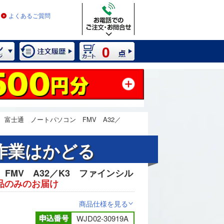
よくあるご質問
0
富士通 ノートパソコン FMV A32／
で作業はかどる
FMV A32／K3 ファインシル
2 / 10
品のみのお届け
商品仕様を見る
>
WJD02-30919A