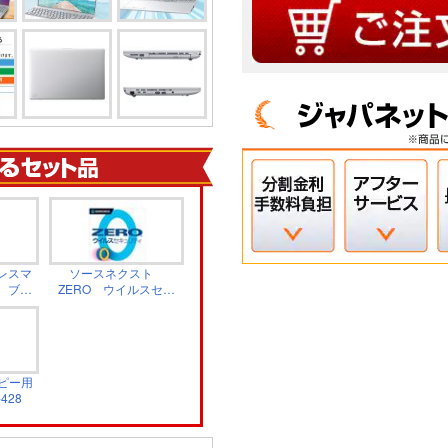
レスマ
ソースネクスト
 ブラ
ZERO ウイルスセキ
E01
ュリティソフト 1
台 カード版
336210
ピー用
428