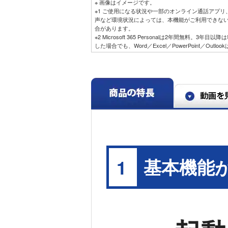
※ 画像はイメージです。
※1 ご使用になる状況や一部のオンライン通話アプ
声など環境状況によっては、本機能がご利用できな
合があります。
※2 Microsoft 365 Personalは2年間無料。3
した場合でも、Word／Excel／PowerPoint／Out
基本機能
1