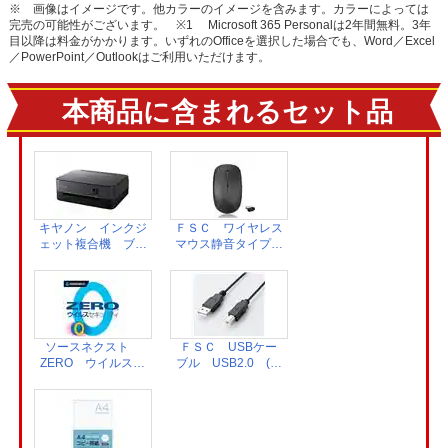
※ 画像はイメージです。他カラーのイメージを含みます。カラーによっては
完売の可能性がございます。
※1 Microsoft 365 Personalは2年間無料。3年
目以降は料金がかかります。いずれのOfficeを選択した場合でも、Word／Excel
／PowerPoint／Outlookはご利用いただけます。
本商品に含まれるセット品
キヤノン インクジ
ＦＳＣ ワイヤレス
ェット複合機 ブラ
マウス静音タイプ
ック PIXUS
ブラック FS-
TS5430BK
WME01
ソースネクスト
ＦＳＣ USBケー
ZERO ウイルスセ
ブル USB2.0 (A-
キュリティソフト
B)タイプ 1.5m
1台 カード版
ブラック FS-
336210
PRC15-BK