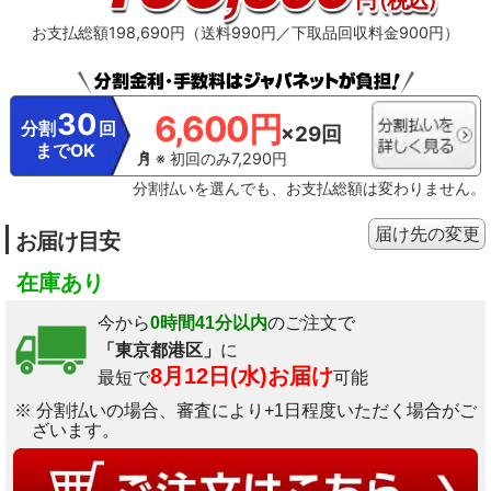
お支払総額198,690円（送料990円／下取品回収料金900円）
30
6,600円
分割
回
×29回
までOK
※ 初回のみ7,290円
分割払いを選んでも、お支払総額は変わりません。
届け先の変更
お届け目安
在庫あり
今から
0時間41分以内
のご注文で
「東京都港区」
に
8月12日(水)お届け
最短で
可能
※ 分割払いの場合、審査により+1日程度いただく場合がご
ざいます。