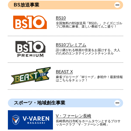
BS放送事業
BS10
全国無料のBS放送局『BS10』。クイズにゴル
フに映画に麻雀、楽しい番組てんこ盛り！
BS10プレミアム
語り継がれる映画や音楽をお届けする、大人
のためのエンタテインメントチャンネル
BEAST X
麻雀プロリーグ「Mリーグ」参戦中！最新情報
はこちらをチェック！
スポーツ・地域創生事業
V・ファーレン長崎
長崎県内21市町をホームタウンとするプロサ
ッカークラブ「V・ファーレン長崎」