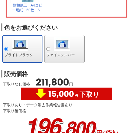
協和紙工 A4コピ
ー用紙 60枚 62-
428
色をお選びください
ブライトブラック
ファインシルバー
販売価格
211,800
下取りなし価格
円
15,000
下取り
円
下取りあり：データ消去作業報告書あり
下取り後価格
196
,800
円
（税込）