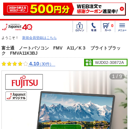
0
ようこそ！
新規会員登録はこちら
富士通 ノートパソコン FMV A11／K３ ブライトブラッ
ク FMVA11K3BJ
WJD02-30872A
4.10
（30件）
1 / 9