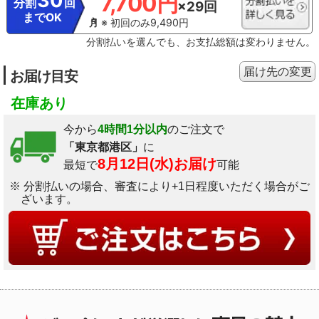
30
7,700円
分割
回
×29回
までOK
※ 初回のみ9,490円
分割払いを選んでも、お支払総額は変わりません。
届け先の変更
お届け目安
在庫あり
今から
4時間1分以内
のご注文で
「東京都港区」
に
8月12日(水)お届け
最短で
可能
※ 分割払いの場合、審査により+1日程度いただく場合がご
ざいます。