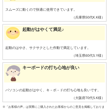
スムーズに動くので快適に使用できています。
（
兵庫県
50代
K.K様
）
起動がはやくて満足♪
起動のはやさ、サクサクとした作動で満足しています。
（
埼玉県
60代
S.Y様
）
キーボードの打ち心地が良い
パソコンの起動がはやく、キ－ボ－ドの打ち心地も良いです。
（
大阪府
70代
S.K様
）
※
「お客様の声」は実際にご購入されたお客様からのご意見を掲載しておりま