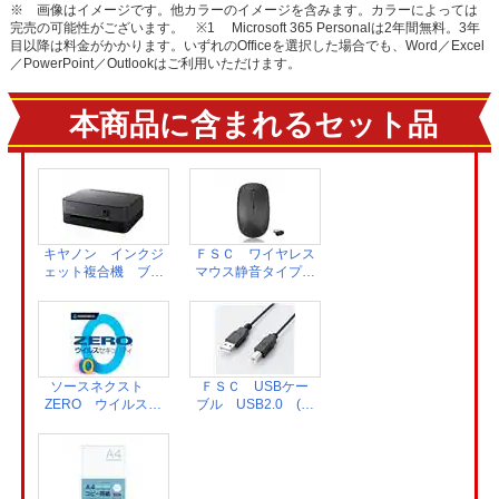
※ 画像はイメージです。他カラーのイメージを含みます。カラーによっては
完売の可能性がございます。
※1 Microsoft 365 Personalは2年間無料。3年
目以降は料金がかかります。いずれのOfficeを選択した場合でも、Word／Excel
／PowerPoint／Outlookはご利用いただけます。
本商品に含まれるセット品
キヤノン インクジ
ＦＳＣ ワイヤレス
ェット複合機 ブラ
マウス静音タイプ
ック PIXUS
ブラック FS-
TS5430BK
WME01
ソースネクスト
ＦＳＣ USBケー
ZERO ウイルスセ
ブル USB2.0 (A-
キュリティソフト
B)タイプ 1.5m
1台 カード版
ブラック FS-
336210
PRC15-BK