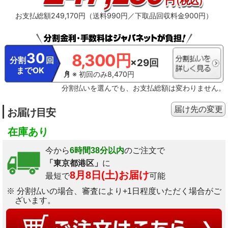
お支払総額249,170円（送料990円／下取品回収料金900円）
30
8,300円
分割
回
×29回
までOK
※ 初回のみ8,470円
分割払いを選んでも、お支払総額は変わりません。
届け先の変更
お届け目安
在庫あり
今から
6時間38分以内
のご注文で
「東京都港区」
に
8月8日(土)お届け
最短で
可能
※ 分割払いの場合、審査により+1日程度いただく場合がご
ざいます。