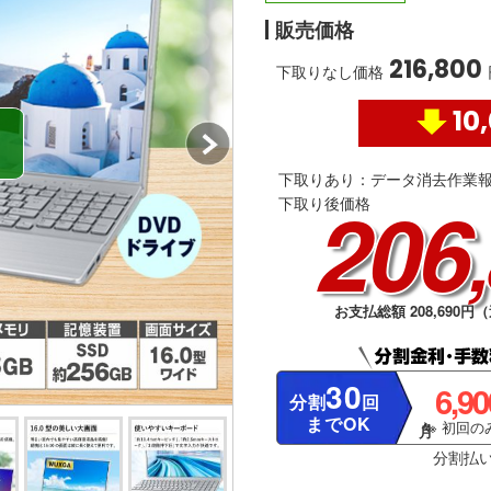
販売価格
216,800
下取りなし価格
10
下取りあり：データ消去作業
206
下取り後価格
お支払総額 208,690
30
6,9
分割
回
までOK
※ 初回のみ
分割払