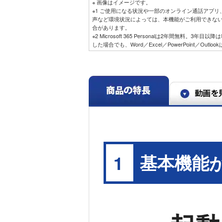
※ 画像はイメージです。
※1 ご使用になる状況や一部のオンライン通話アプ
声など環境状況によっては、本機能がご利用できな
合があります。
※2 Microsoft 365 Personalは2年間無料。3
した場合でも、Word／Excel／PowerPoint／Out
基本機能
1