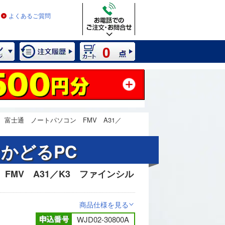
よくあるご質問
0
富士通 ノートパソコン FMV A31／
はかどるPC
FMV A31／K3 ファインシル
2 / 10
商品仕様を見る
>
WJD02-30800A