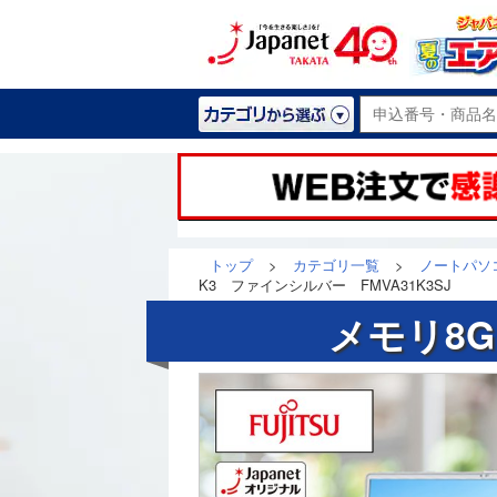
トップ
>
カテゴリ一覧
>
ノートパソコ
K3 ファインシルバー FMVA31K3SJ
メモリ8G