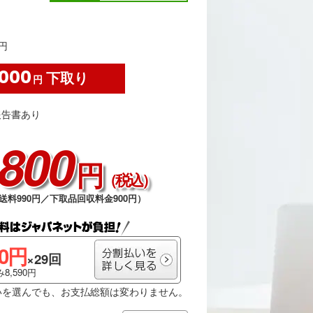
円
,000
下取り
円
報告書あり
,800
円
（税込）
円（送料990円／下取品回収料金900円）
00円
×29回
8,590円
いを選んでも、お支払総額は変わりません。