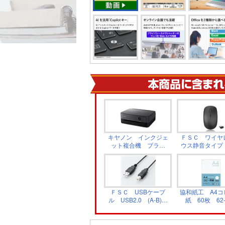
キヤノン インクジェ
ＦＳＣ ワイヤ
ット複合機 ブラッ
ウス静音タイプ
ク PIXUS TS5430BK
ック FS-WM
ＦＳＣ USBケーブ
協和紙工 A4コ
ル USB2.0 (A-B)タ
紙 60枚 62-
イプ 1.5m ブラッ
ク FS-PRC15-BK