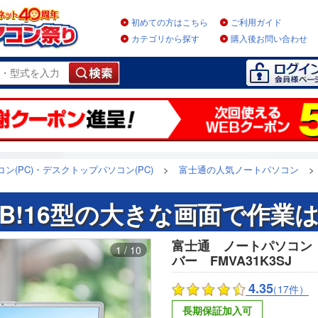
初めての方はこちら
ご利用ガイド
カテゴリから探す
購入後お問い合わせ
ン(PC)・デスクトップパソコン(PC)
>
富士通の人気ノートパソコン
>
B!16型の大きな画面で作業
富士通 ノートパソコン 
1 / 10
バー FMVA31K3SJ
4.35
（17件）
長期保証加入可