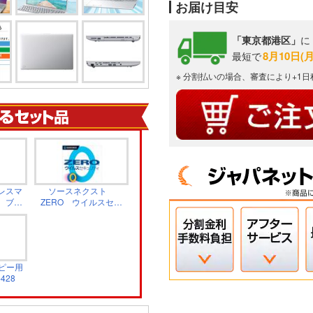
お届け目安
「東京都港区」
に
8月10日(
最短で
※ 分割払いの場合、審査により+1
レスマ
ソースネクスト
 ブラ
ZERO ウイルスセキ
E01
ュリティソフト 1
台 カード版
336210
ピー用
428