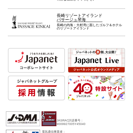
長崎リゾートアイランド
パサージュ琴海
長崎の内海・大村湾に面したゴルフ＆ホテル
のリゾートアイランド
JASRAC許諾番号：
9009927005Y45040
電気通信事業者：