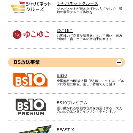
ジャパネットクルーズ
ジャパネットが磨き上げたおもてなしで、感
動の豪華クルーズ体験を。
ゆこゆこ
お客様の『良質な温泉旅』をお手伝い。国内
の旅館・宿・ホテルの宿泊予約サイト
BS放送事業
BS10
全国無料のBS放送局『BS10』。クイズにゴル
フに映画に麻雀、楽しい番組てんこ盛り！
BS10プレミアム
語り継がれる映画や音楽をお届けする、大人
のためのエンタテインメントチャンネル
BEAST X