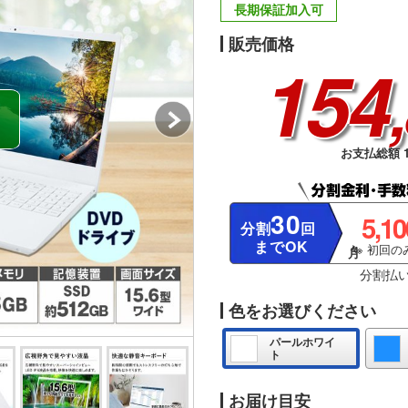
長期保証加入可
販売価格
154
お支払総額 1
30
5,1
分割
回
までOK
※ 初回のみ
分割払
色をお選びください
パールホワイ
ト
お届け目安