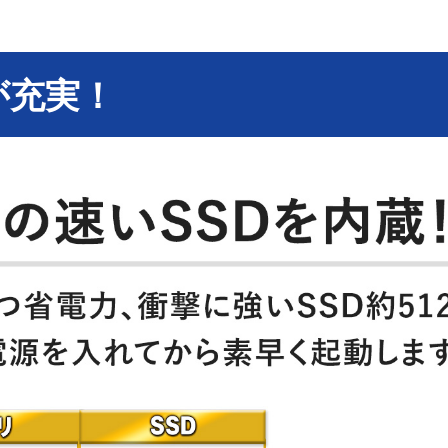
ミニプラグ）は使用できません。
 Business 2024いずれをご利用いただく場合でも、
365 Personalの有効化が必要です。3か月の
録すると、追加費用なしでMicrosoft 365
が充実！
t 365 Personal は24か月後にその時点の
ない場合は24か月経過前にMicrosoft
Home & Business 2024を使用する
録せずに3か月試用の後、Office Home &
dowsの初回セットアップから180日以内に
Microsoft 365 Personal の試用期間終了
切り替えを行わない場合、Office Home &
可能なアプリケーションや機能、デバイス数は
usiness 2024で異なります。ライセンス、デバイスの
よっても異なる場合があります。
版がインストールされています。ご利用になるにはイ
が必要です。再インストールする場合は、専用サ