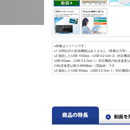
※画像はイメージです。
※1 USB以外の拡張機能はありません（映像出力等）
※2 接続したUSB 10Gbps（USB 3.2 Gen 2）
USB 5Gbps（USB 3.2 Gen 1）対応機器の転送速
の転送速度は最大480Mbps（理論値）です。
※3 接続したUSB 5Gbps（USB 3.2 Gen 1）対
2.0対応機器の転送速度は最大480Mbps（理論値）で
※4 内1ポートはパワーオフUSB充電機能付き。お
ーオフUSB充電機能を使用できない場合があります
※5 本機で著作権保護されたコンテンツを再生し、H
合、接続する機器はHDCP規格に対応している必要が
接続した場合は、コンテンツの再生または表示ができません
Electronics Control）には対応しておりません
ご使用の環境によっては、リフレッシュレートを変
能が上がらない場合があります。すべてのHDMI規格
作確認はしておりません。HDMI規格に対応した外部
されない場合があります。
※6 ヘッドフォンや外付けスピーカ（3極ミニプラグ