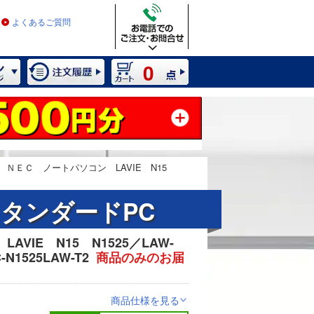
よくあるご質問
0
ＮＥＣ ノートパソコン LAVIE N15
タンダードPC
VIE N15 N1525／LAW-
2 / 7
1525LAW-T2
商品のみのお届
商品仕様を見る
>