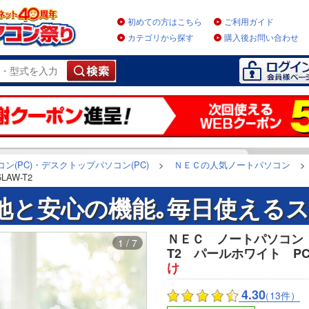
初めての方はこちら
ご利用ガイド
カテゴリから探す
購入後お問い合わせ
ン(PC)・デスクトップパソコン(PC)
>
ＮＥＣの人気ノートパソコン
>
LAW-T2
地と安心の機能｡毎日使えるス
ＮＥＣ ノートパソコン LA
1 / 7
T2 パールホワイト PC-N
け
4.30
（13件）