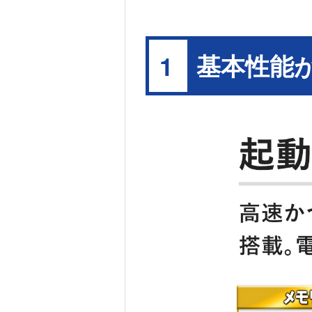
が使用できます。市販されているマイク（3極/2極
※7 Microsoft 365 Personal、Office Home &
初回Windowsセットアップ後180日以内にMicrosoft 
Microsoft 365 Personal試用期間中に支払方法を登
基本性能
1
Personalを最大24か月間ご利用いただけます。Microsof
価格で12か月プランに自動更新されるため、継続を希望し
アカウント上でキャンセル手続きを行ってください。Office 
ためには、Microsoft 365 Personalの支払方法を登
Business 2024に切り替える必要があります。Win
Microsoft 365 Personal 3か月の試用期間を有効化せず、
後90日以内にOffice Home & Business 2024への
Business 2024はご利用いただけません。利用
Microsoft 365 PersonalとOffice Home & B
OS、言語、プラットフォーム、利用者の年齢などに
※8 本商品にはMicrosoft Officeの64ビット
ンターネットへの接続とMicrosoft アカウント
イトからダウンロードが必要になります。