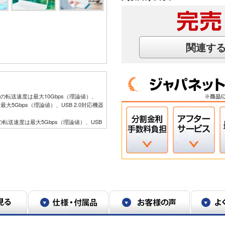
関連す
。
対応機器の転送速度は最大10Gbps（理論値）、
度は最大5Gbps（理論値）、USB 2.0対応機器
応機器の転送速度は最大5Gbps（理論値）、USB
す。
使いの携帯端末や周辺機器によっては、パワ
。
DMI出力端子に接続した機器に表示する場
あります。HDCP規格に非対応の機器を
。HDMIのCEC（Consumer
。HDMIケーブルは長さ1.5m以下を推奨します。
更するか、解像度を低くしないと、描画性
に対応した外部ディスプレイやTVでの動
ディスプレイやTVによっては正しく表示
）、ヘッドフォンマイク（4極ミニプラグ）