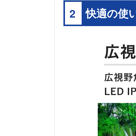
快適の使
2