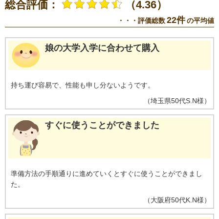
総合評価：
（4.36）
22件
・・・評価総数
の平均値
娘の大学入学に合わせて購入
持ち運び容易で、性能も申し分ないようです。
（
埼玉県
50代
S.N様
）
すぐに使うことができました
準備方法の手順通りに進めていくとすぐに使うことができまし
た。
（
大阪府
50代
K.N様
）