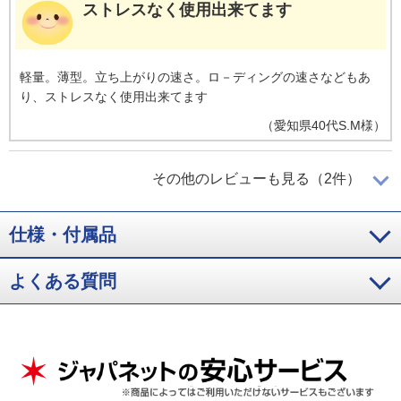
ストレスなく使用出来てます
軽量。薄型。立ち上がりの速さ。ロ－ディングの速さなどもあ
り、ストレスなく使用出来てます
（
愛知県
40代
S.M様
）
画面が１８０度開くのがとても便利！
その他のレビューも見る（2件）
仕様・付属品
動作もサクサク。起動やアプリの立ち上がりも速く、ストレス
を感じません。
よくある質問
（
東京都
50代
N.T様
）
持ち運びにも便利
娘の大学入学後に必要なため購入。第一印象は軽くて持ち運び