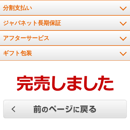
にも便利そうとのことでした。
分割支払い
（
石川県
50代
S.H様
）
ジャパネット長期保証
※
「お客様の声」は実際にご購入されたお客様からのご意見を掲載しておりま
す。
※
商品により、同一シリーズをご購入された方の声を含みます。
アフターサービス
ギフト包装