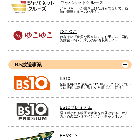
ジャパネットクルーズ
ジャパネットが磨き上げたおもてなしで、感
動の豪華クルーズ体験を。
ゆこゆこ
お客様の『良質な温泉旅』をお手伝い。国内
の旅館・宿・ホテルの宿泊予約サイト
BS放送事業
BS10
全国無料のBS放送局『BS10』。クイズにゴル
フに映画に麻雀、楽しい番組てんこ盛り！
BS10プレミアム
語り継がれる映画や音楽をお届けする、大人
のためのエンタテインメントチャンネル
BEAST X