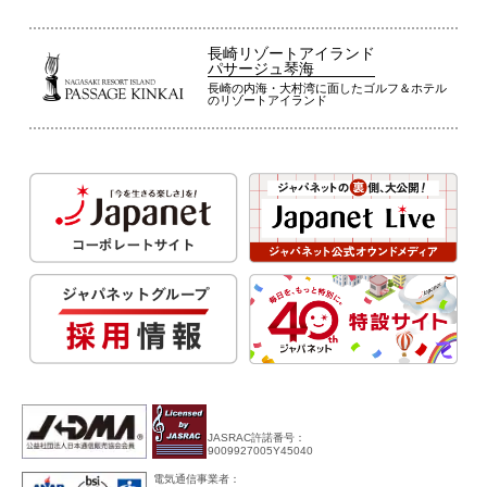
長崎リゾートアイランド
パサージュ琴海
長崎の内海・大村湾に面したゴルフ＆ホテル
のリゾートアイランド
JASRAC許諾番号：
9009927005Y45040
電気通信事業者：