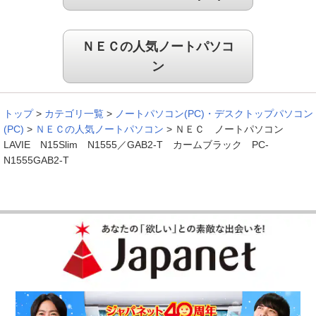
使い勝手も良く、サクサク動いて嬉しいです。
（
熊本県
70代
Y.S様
）
ＮＥＣの人気ノートパソコ
ン
機械が苦手でも、設定ができた！
トップ
>
カテゴリ一覧
>
ノートパソコン(PC)・デスクトップパソコン
機械が苦手な私でも、取扱説明書を読みながら、設定が簡単に
(PC)
>
ＮＥＣの人気ノートパソコン
>
ＮＥＣ ノートパソコン
出来ました。色が選べればもっと良かったです。
LAVIE N15Slim N1555／GAB2-T カームブラック PC-
N1555GAB2-T
（
愛知県
50代
A.M様
）
※
「お客様の声」は実際にご購入されたお客様からのご意見を掲載しておりま
す。
※
商品により、同一シリーズをご購入された方の声を含みます。