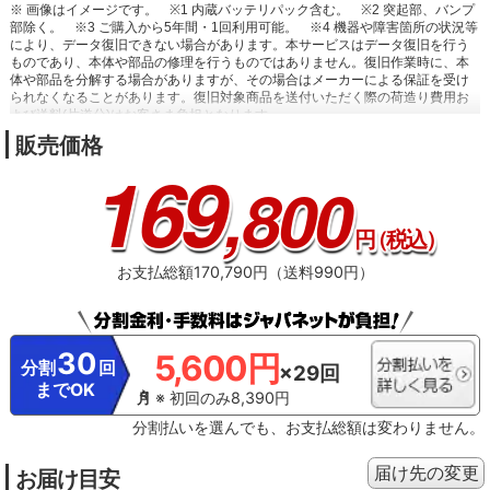
※ 画像はイメージです。
※1 内蔵バッテリパック含む。
※2 突起部、バンプ
部除く。
※3 ご購入から5年間・1回利用可能。
※4 機器や障害箇所の状況等
により、データ復旧できない場合があります。本サービスはデータ復旧を行う
ものであり、本体や部品の修理を行うものではありません。復旧作業時に、本
体や部品を分解する場合がありますが、その場合はメーカーによる保証を受け
られなくなることがあります。復旧対象商品を送付いただく際の荷造り費用お
よび送料(片道分)はお客さま負担となります。
販売価格
169
,800
円
（税込）
お支払総額170,790円（送料990円）
30
5,600円
分割
回
×29回
までOK
※ 初回のみ8,390円
分割払いを選んでも、お支払総額は変わりません。
届け先の変更
お届け目安