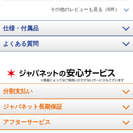
画面は大きいが持ち運びには不向き
その他のレビューも見る（6件）
仕様・付属品
画面が大きいのは良いですが、持ち運びをするにはサイズが少
し大きいと感じました。
よくある質問
（
福岡県
70代
W.M様
）
快適に使用できています
分割支払い
家族を含め３台目のＬＡＶＩＥですが、快適に使用できていま
す。セットアップにも丁寧に対応していただき、大変助かりま
ジャパネット長期保証
した。
（
神奈川県
70代
O.N様
）
アフターサービス
動作がスムーズで使いやすい