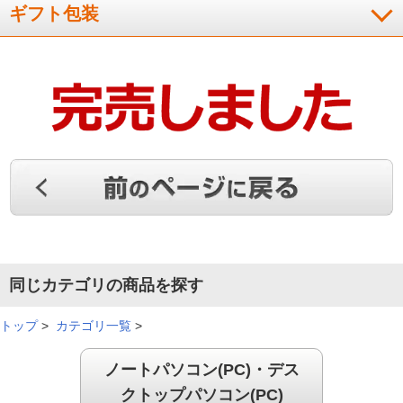
ギフト包装
以前使用していたパソコンと比べて、動作がスムーズで使い心
地が良いです。
（
福岡県
60代
I.Y様
）
起動が速い
スイッチを入れてからの画面表示が速くなりました。処理速度
も速いです。
同じカテゴリの商品を探す
（
岡山県
70代
K.K様
）
トップ
>
カテゴリ一覧
>
使い勝手が良い
ノートパソコン(PC)・デス
クトップパソコン(PC)