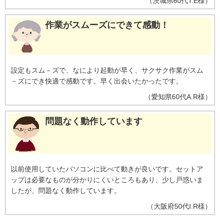
（
茨城県
60代
T.E様
）
作業がスムーズにできて感動！
設定もスム－ズで、なにより起動が早く、サクサク作業がスム
－ズにでき快適で感動です。早く出会いたかったです。
（
愛知県
60代
A.R様
）
問題なく動作しています
以前使用していたパソコンに比べて動きが良いです。セットア
ップは必要なものが分かりにくいところもあり、少し戸惑いま
したが、問題なく動作しています。
（
大阪府
50代
I.R様
）