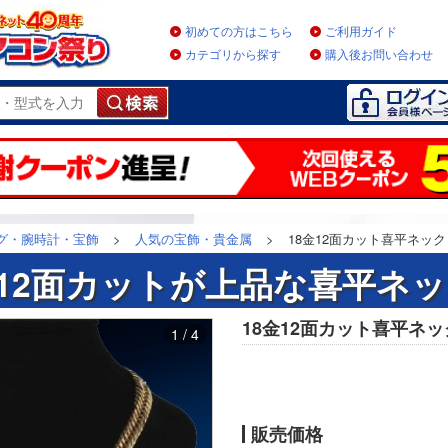
初めての方はこちら
ご利用ガイド
カテゴリから探す
購入後お問い合わせ
グ・腕時計・宝飾
>
人気の宝飾・貴金属
>
18金12面カット喜平ネックレス 
と12面カットが上品な喜平ネッ
18金12面カット喜平ネックレ
1 / 4
販売価格