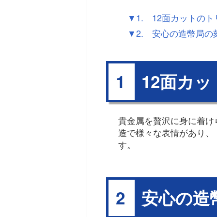
▼1. 12面カットの
▼2. 安心の造幣局の
12面カ
1
貴金属を贅沢に身に着け
造で様々な表情があり、
す。
安心の造
2