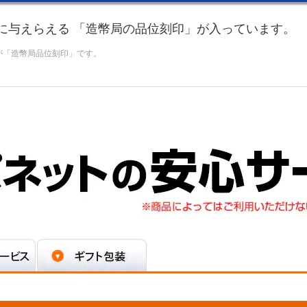
に与えらえる 「造幣局の品位刻印」が入っています。
が「造幣局品位刻印」です。