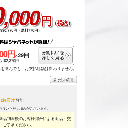
0
,000
円
（税込）
990,770円（送料770円）
600円
×29回
102,370円
いを選んでも、お支払総額は変わりません。
届け先の変更
月)お届け
可能
日程度いただく場合がございます。
商品到着後のお客様都合による返品・交
、ご了承ください。