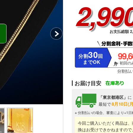
2,99
お支払総額 2,
30
99,
分割
回
までOK
※ 初回のみ
分割払
お届け目安
「東京都港区」
に
8月10日(
最短で
※ 分割払いの場合、審査により+1
今回ご購入いただく商品は、
換はお受けできかねますので