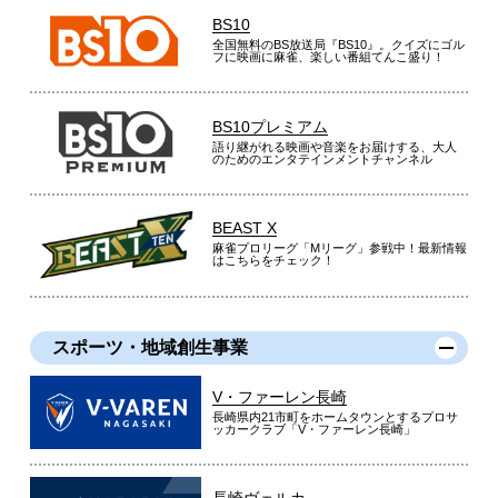
BS10
全国無料のBS放送局『BS10』。クイズにゴル
フに映画に麻雀、楽しい番組てんこ盛り！
BS10プレミアム
語り継がれる映画や音楽をお届けする、大人
のためのエンタテインメントチャンネル
BEAST X
麻雀プロリーグ「Mリーグ」参戦中！最新情報
はこちらをチェック！
スポーツ・地域創生事業
V・ファーレン長崎
長崎県内21市町をホームタウンとするプロサ
ッカークラブ「V・ファーレン長崎」