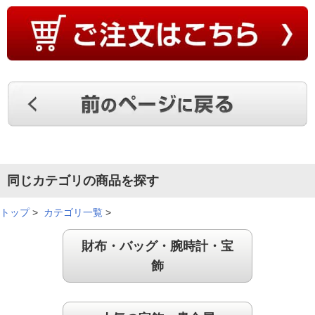
２４金の輝き
以前から主人とお揃いのブレスレットが欲しかったので購入し
ました。私には２０ｃｍサイズは少し大きめですが２４金キラ
キラして素敵です。
（
兵庫県
70代
N.J様
）
資産として
同じカテゴリの商品を探す
純金を持ってなかったので購入しました。思ったより、重かっ
トップ
>
カテゴリ一覧
>
たので財産として大切にしたいです。
（
長崎県
60代
H.K様
）
財布・バッグ・腕時計・宝
飾
純金の豪華さを感じられる