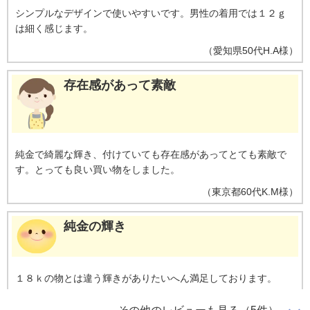
シンプルなデザインで使いやすいです。男性の着用では１２ｇ
は細く感じます。
（
愛知県
50代
H.A様
）
存在感があって素敵
純金で綺麗な輝き、付けていても存在感があってとても素敵で
す。とっても良い買い物をしました。
（
東京都
60代
K.M様
）
純金の輝き
１８ｋの物とは違う輝きがありたいへん満足しております。
（
愛知県
60代
M.M様
）