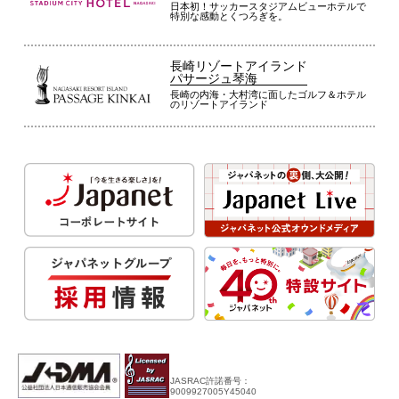
日本初！サッカースタジアムビューホテルで
特別な感動とくつろぎを。
長崎リゾートアイランド
パサージュ琴海
長崎の内海・大村湾に面したゴルフ＆ホテル
のリゾートアイランド
JASRAC許諾番号：
9009927005Y45040