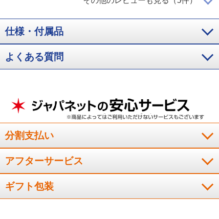
その他のレビューも見る（5件）
６面カットのデザインが魅力的
仕様・付属品
金の価格が高騰する最中、喜平ブランドの商品でもあり、将来
よくある質問
的な資産運用の一環として購入しました。さりげない重厚感に
加えて６面カットのデザインが非常に魅力的でした。
（
愛知県
60代
O.H様
）
誕生日プレゼントとして
分割支払い
アフターサービス
誕生日のプレゼントです。とてもきれいな腕輪です。やはり金
は、とても綺麗で、とても魅力的です。
ギフト包装
（
佐賀県
30代
F.K様
）