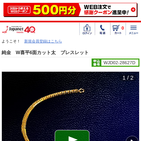
0
ようこそ！
新規会員登録はこちら
純金 W喜平6面カット太 ブレスレット
WJD02-28627D
1 / 2