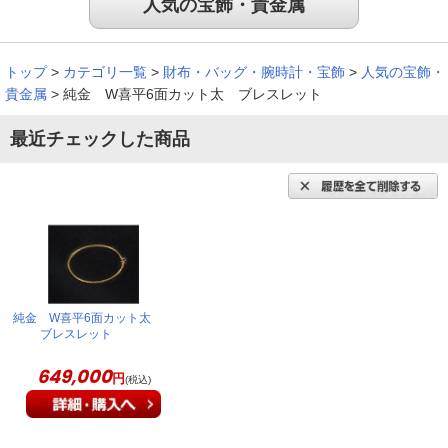
人気の宝飾・貴金属
思っていたよりも幅が太く、純金の豪華さを感じました。
トップ
>
カテゴリ一覧
>
財布・バッグ・腕時計・宝飾
>
人気の宝飾・
（
鹿児島県
60代
T.M様
）
貴金属
>
純金 W喜平6面カット太 ブレスレット
※
「お客様の声」は実際にご購入されたお客様からのご意見を掲載しておりま
す。
最近チェックした商品
※
商品により、同一シリーズをご購入された方の声を含みます。
純金 W喜平6面カット太
ブレスレット
649,000
円
(税込)