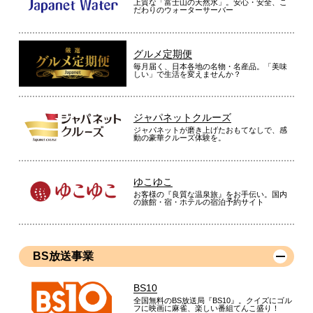
上質な「富士山の天然水」。安心・安全、こ
だわりのウォーターサーバー
グルメ定期便
毎月届く、日本各地の名物・名産品。「美味
しい」で生活を変えませんか？
ジャパネットクルーズ
ジャパネットが磨き上げたおもてなしで、感
動の豪華クルーズ体験を。
ゆこゆこ
お客様の『良質な温泉旅』をお手伝い。国内
の旅館・宿・ホテルの宿泊予約サイト
BS放送事業
BS10
全国無料のBS放送局『BS10』。クイズにゴル
フに映画に麻雀、楽しい番組てんこ盛り！