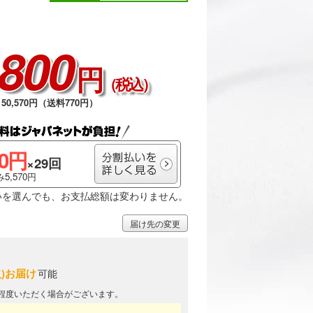
,800
円
（税込）
50,570円（送料770円）
00円
×29回
5,570円
いを選んでも、お支払総額は変わりません。
届け先の変更
火)お届け
可能
日程度いただく場合がございます。