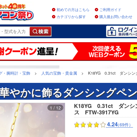
初めての方はこちら
ご利用ガイド
カテゴリから探す
購入後お問い合わせ
グ・腕時計・宝飾
>
人気の宝飾・貴金属
>
K18YG 0.31ct ダ
華やかに飾るダンシングペ
K18YG 0.31ct 
1 / 12
ス FTW-3917YG
4.24
（69件）