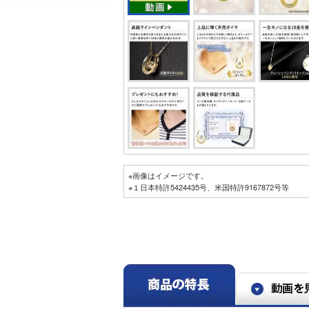
※画像はイメージです。
※１日本特許5424435号、米国特許9167872号等