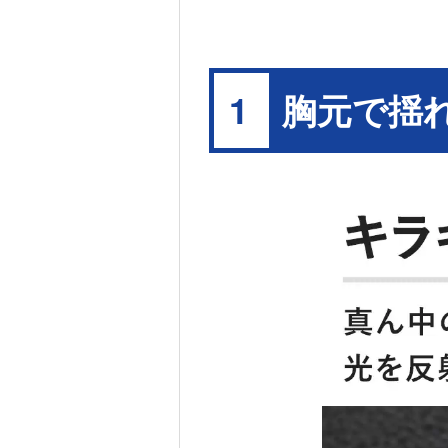
胸元で揺
1