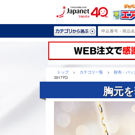
トップ
>
カテゴリ一覧
>
財布・バッ
3917YG
胸元を