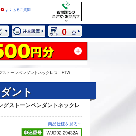
よくあるご質問
0
ンシングストーンペンダントネックレス FTW-
ンダント
ダンシングストーンペンダントネックレ
2 / 12
商品仕様を見る
>
WJD02-29432A