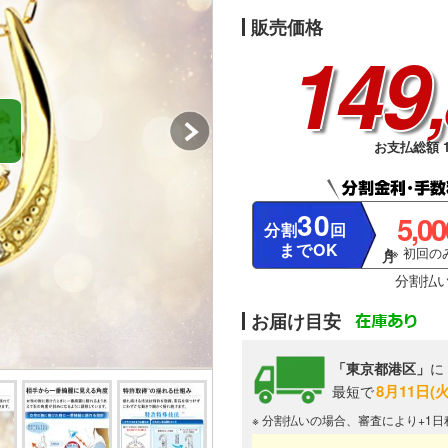
販売価格
149
お支払総額 1
30
5,0
分割
回
までOK
※ 初回のみ
分割払
お届け目安
「東京都港区」
に
8月11日(
最短で
※ 分割払いの場合、審査により+1